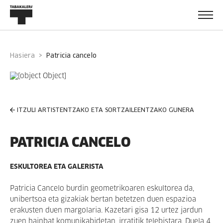
Hasiera
patricia cancelo
ITZULI ARTISTENTZAKO ETA SORTZAILEENTZAKO GUNERA
PATRICIA CANCELO
ESKULTOREA ETA GALERISTA
Patricia Cancelo burdin geometrikoaren eskultorea da,
unibertsoa eta gizakiak bertan betetzen duen espazioa
erakusten duen margolaria. Kazetari gisa 12 urtez jardun
zuen hainbat komunikabidetan, irratitik telebistara. Duela 4