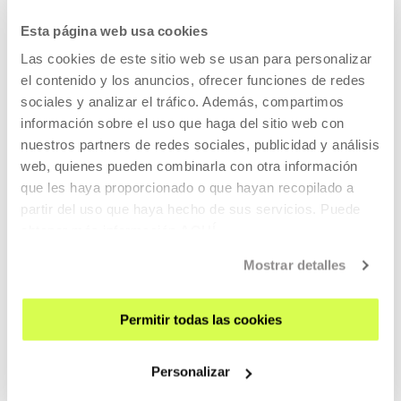
Esta página web usa cookies
ZATOZ
Las cookies de este sitio web se usan para personalizar
KONTAKTUA ETA ORDUTEGIAK
el contenido y los anuncios, ofrecer funciones de redes
NOLA ETORRI
sociales y analizar el tráfico. Además, compartimos
información sobre el uso que haga del sitio web con
BISITA GIDATUAK
nuestros partners de redes sociales, publicidad y análisis
OSTATUA
web, quienes pueden combinarla con otra información
IRISGARRITASUNA
que les haya proporcionado o que hayan recopilado a
partir del uso que haya hecho de sus servicios. Puede
ARAUAK
obtener más información
AQUÍ
ERAIKINAREN PLANOA
Mostrar detalles
PRENTSA
ARETOEN ALOKAIRUA
Permitir todas las cookies
BIDALI ZURE PROPOSAMENA
Personalizar
GURI BURUZ