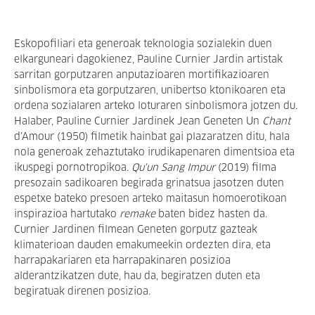
Eskopofiliari eta generoak teknologia sozialekin duen
elkarguneari dagokienez, Pauline Curnier Jardin artistak
sarritan gorputzaren anputazioaren mortifikazioaren
sinbolismora eta gorputzaren, unibertso ktonikoaren eta
ordena sozialaren arteko loturaren sinbolismora jotzen du
.
Halaber, Pauline Curnier Jardinek
Jean
Geneten Un
Chant
d’Amour
(1950)
filmetik hainbat gai plazaratzen ditu, hala
nola generoak zehaztutako irudikapenaren dimentsioa eta
ikuspegi pornotropikoa.
Qu'un Sang Impur
(2019) filma
presozain sadikoaren begirada grinatsua jasotzen duten
espetxe bateko presoen arteko maitasun homoerotikoan
inspirazioa hartutako
remake
baten bidez hasten da
.
Curnier Jardinen filmean Geneten gorputz gazteak
klimaterioan dauden emakumeekin ordezten dira, eta
harrapakariaren eta harrapakinaren posizioa
alderantzikatzen dute, hau da, begiratzen duten eta
begiratuak direnen posizioa
.