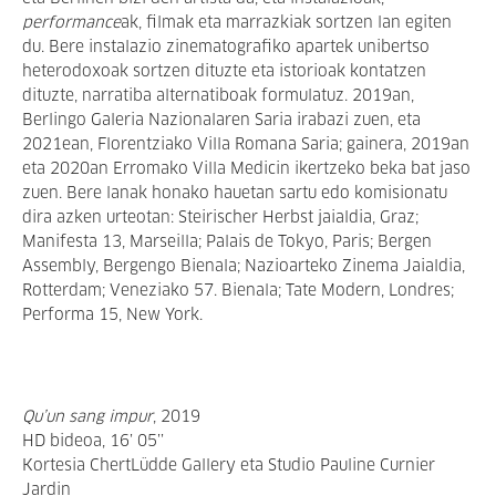
performance
ak, filmak eta marrazkiak sortzen lan egiten
du.
Bere instalazio zinematografiko apartek unibertso
heterodoxoak sortzen dituzte eta istorioak kontatzen
dituzte, narratiba alternatiboak formulatuz.
2019an,
Berlingo Galeria Nazionalaren Saria irabazi zuen, eta
2021ean, Florentziako Villa Romana Saria; gainera, 2019an
eta 2020an Erromako Villa Medicin ikertzeko beka bat jaso
zuen. Bere lanak honako hauetan sartu edo komisionatu
dira azken urteotan: Steirischer Herbst jaialdia, Graz;
Manifesta 13, Marseilla; Palais de Tokyo, Paris; Bergen
Assembly, Bergengo Bienala; Nazioarteko Zinema Jaialdia,
Rotterdam; Veneziako 57. Bienala; Tate Modern, Londres;
Performa 15, New York.
Qu’un sang impur
, 2019
HD bideoa, 16’ 05’’
Kortesia ChertLüdde Gallery eta Studio Pauline Curnier
Jardin