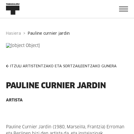
Hasiera
pauline curnier jardin
ITZULI ARTISTENTZAKO ETA SORTZAILEENTZAKO GUNERA
PAULINE CURNIER JARDIN
ARTISTA
Pauline Curnier Jardin (1980, Marseilla, Frantzia) Erroman
eta Berlinen bizi den artista da, eta
instalazioak,