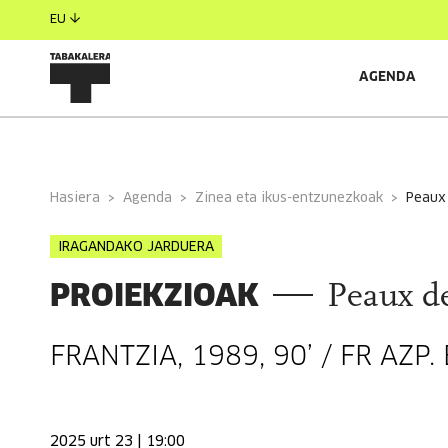
EU
AGENDA
INFORMAZIO OROKORRA
Hasiera
Agenda
Zinea eta ikus-entzunezkoak
peaux
IRAGANDAKO JARDUERA
PROIEKZIOAK
Peaux de
FRANTZIA, 1989, 90’ / FR AZP. 
2025 urt 23 | 19:00