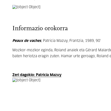
Informazio orokorra
Peaux de vaches
, Patricia Mazuy, Frantzia, 1989, 90’
Mozkor-mozkor eginda, Roland anaiek eta Gérard Malardek
baten heriotza eragin zuten. Hamar urte geroago, Roland espe
Zeri dagokio: Patricia Mazuy