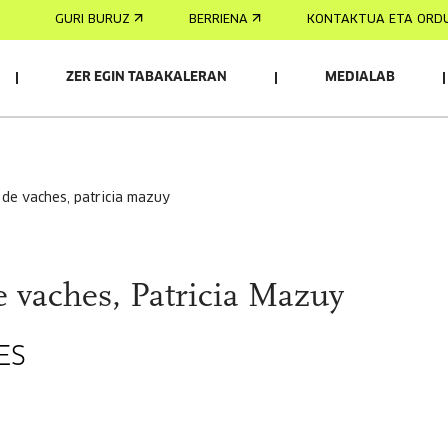
GURI BURUZ
BERRIENA
KONTAKTUA ETA ORD
ZER EGIN TABAKALERAN
MEDIALAB
 de vaches, patricia mazuy
 vaches, Patricia Mazuy
ES