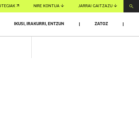
UTEGIAK
NIRE KONTUA
JARRAI GAITZAZU
IKUSI, IRAKURRI, ENTZUN
ZATOZ