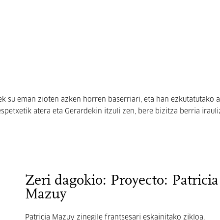
 su eman zioten azken horren baserriari, eta han ezkutatutako a
txetik atera eta Gerardekin itzuli zen, bere bizitza berria irauliz
Zeri dagokio: Proyecto: Patricia
Mazuy
Patricia Mazuy zinegile frantsesari eskainitako zikloa.