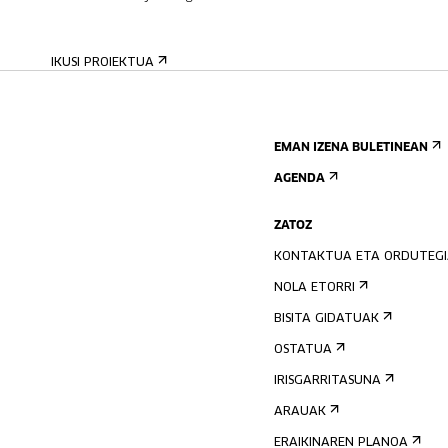
IKUSI PROIEKTUA
EMAN IZENA BULETINEAN
AGENDA
ZATOZ
KONTAKTUA ETA ORDUTEG
NOLA ETORRI
BISITA GIDATUAK
OSTATUA
IRISGARRITASUNA
ARAUAK
ERAIKINAREN PLANOA