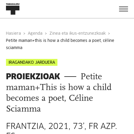
Hasiera
Agenda
Zinea eta ikus-entzunezkoak
petite maman+this is how a child becomes a poet, céline
sciamma
IRAGANDAKO JARDUERA
PROIEKZIOAK
Petite
maman+This is how a child
becomes a poet, Céline
Sciamma
FRANTZIA, 2021, 73’, FR AZP.