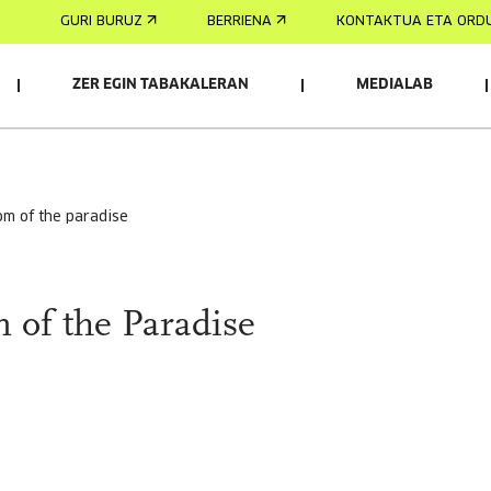
GURI BURUZ
BERRIENA
KONTAKTUA ETA ORD
ZER EGIN TABAKALERAN
MEDIALAB
om of the paradise
 of the Paradise