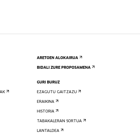
ARETOEN ALOKAIRUA
BIDALI ZURE PROPOSAMENA
GURI BURUZ
IAK
EZAGUTU GAITZAZU
ERAIKINA
HISTORIA
TABAKALERAN SORTUA
LANTALDEA