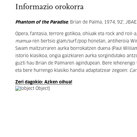
Informazio orokorra
Phantom of the Paradise
, Brian de Palma, 1974, 92', JBAE
Opera, fantasia, terrore gotikoa, ohiuak eta rock and roll-
mamua
-ren bertsio glam/surf/pop honetan, antiheroia Win
Swam maltzurraren aurka borrokatzen duena (Paul Williams
istorio klasikoa, ongia gaizkiaren aurka sorgindutako ant
guzti hau Brian de Palmaren agindupean. Bere lehenengo th
eta bere hurrengo klasiko handia adaptatzear zegoen:
Car
Zeri dagokio: Azken oihua!