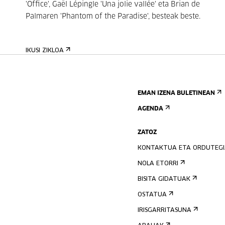
'Office', Gaël Lépingle 'Una jolie vallée' eta Brian de
Palmaren 'Phantom of the Paradise', besteak beste.
IKUSI ZIKLOA
EMAN IZENA BULETINEAN
AGENDA
ZATOZ
KONTAKTUA ETA ORDUTEG
NOLA ETORRI
BISITA GIDATUAK
OSTATUA
IRISGARRITASUNA