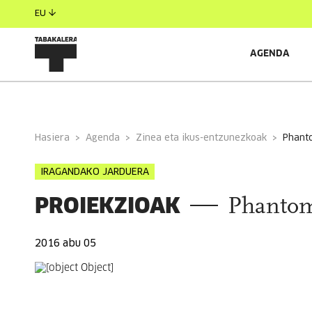
EU
AGENDA
INFORMAZIO OROKORRA
Hasiera
Agenda
Zinea eta ikus-entzunezkoak
phant
IRAGANDAKO JARDUERA
PROIEKZIOAK
Phantom
2016 abu 05