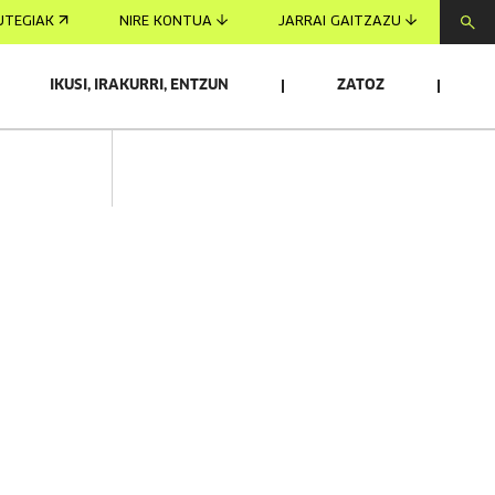
UTEGIAK
NIRE KONTUA
JARRAI GAITZAZU
IKUSI, IRAKURRI, ENTZUN
ZATOZ