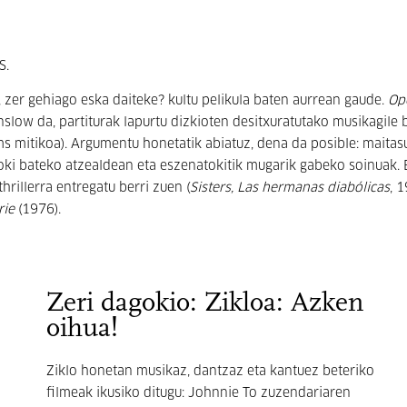
S.
a, zer gehiago eska daiteke? kultu pelikula baten aurrean gaude.
Op
slow da, partiturak lapurtu dizkioten desitxuratutako musikagile b
 mitikoa). Argumentu honetatik abiatuz, dena da posible: maitas
zoki bateko atzealdean eta eszenatokitik mugarik gabeko soinuak. 
rillerra entregatu berri zuen (
Sisters, Las hermanas diabólicas
, 
rie
(1976).
Zeri dagokio: Zikloa: Azken
oihua!
Ziklo honetan musikaz, dantzaz eta kantuez beteriko
filmeak ikusiko ditugu: Johnnie To zuzendariaren