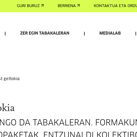
GURI BURUZ
BERRIENA
KONTAKTUA ETA ORD
ZER EGIN TABAKALERAN
MEDIALAB
st geltokia
okia
INGO DA TABAKALERAN. FORMAKUN
OPAKETAK, ENTZUNALDI KOLEKTIB