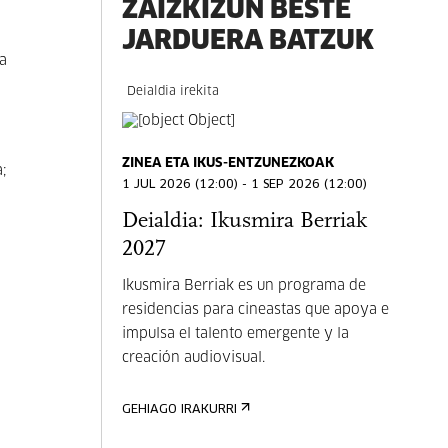
ZAIZKIZUN BESTE
JARDUERA BATZUK
a
Deialdia irekita
ZINEA ETA IKUS-ENTZUNEZKOAK
;
1 JUL 2026 (12:00) - 1 SEP 2026 (12:00)
Deialdia: Ikusmira Berriak
2027
n
Ikusmira Berriak es un programa de
residencias para cineastas que apoya e
impulsa el talento emergente y la
creación audiovisual.
GEHIAGO IRAKURRI