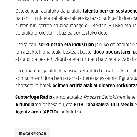
Ostegunean abiatuko da jaialdia
talentu berrien sustapene
baitan.
EITBk eta Tabakalerak euskarazko soinu-fikzioak s
aurten hirugarren edizioa izango du. Bertan, EITBko eta 
edizioko proiektu irabazlea aurkeztuko dute.
Ostiralean,
sorkuntzan eta industrian
jarriko da azpimarra
jorratzeko. Honakoak, besteak beste:
docu-podcastaren go
eta audioa beste hizkuntza eta formatu batzuetara zabaltz
Larunbatean, jaialdiak hausnarketa-ildo berriak irekiko di
kontsumo-ohitura berriei arreta berezia eskainiz. Egitara
ahotsetako batek
adimen artifizialak audioaren sorkuntz
Subterfuge Radio
k antolatutako
Podcast Geltokia
ren lehe
Aldundia
ren babesa du, eta
EITB
,
Tabakalera
,
ULU Media
Agentziaren
(AECID)
lankidetza.
IRAGANEKOAK