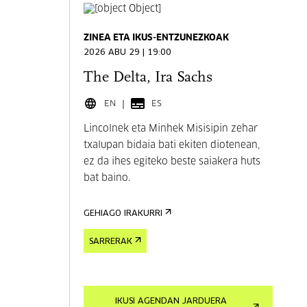
ZINEA ETA IKUS-ENTZUNEZKOAK
2026 ABU 29 | 19:00
The Delta, Ira Sachs
EN
ES
Lincolnek eta Minhek Misisipin zehar
txalupan bidaia bati ekiten diotenean,
ez da ihes egiteko beste saiakera huts
bat baino.
GEHIAGO IRAKURRI
SARRERAK
IKUSI AGENDAN JARDUERA