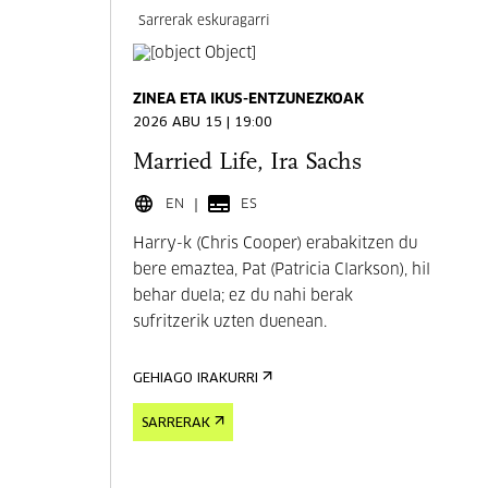
Sarrerak eskuragarri
ZINEA ETA IKUS-ENTZUNEZKOAK
2026 ABU 15 | 19:00
Married Life, Ira Sachs
EN
ES
Harry-k (Chris Cooper) erabakitzen du
bere emaztea, Pat (Patricia Clarkson), hil
behar duela; ez du nahi berak
sufritzerik uzten duenean.
GEHIAGO IRAKURRI
SARRERAK