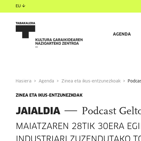
EU
AGENDA
Hasiera
Agenda
Zinea eta ikus-entzunezkoak
podca
ZINEA ETA IKUS-ENTZUNEZKOAK
JAIALDIA
Podcast Gelt
MAIATZAREN 28TIK 30ERA EG
INDUSTRIARI ZUZENDUTAKO T