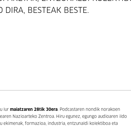
 DIRA, BESTEAK BESTE.
u lur
maiatzaren 28tik 30era
. Podcastaren nondik norakoen
idearen Nazioarteko Zentroa. Hiru egunez, egungo audioaren ildo
 ekimenak, formazioa, industria, entzunaldi kolektiboa eta