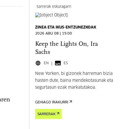
Sarrerak eskuragarri
ZINEA ETA IKUS-ENTZUNEZKOAK
2026 ABU 08 | 19:00
Keep the Lights On, Ira
Sachs
EN
ES
New Yorken, bi gizonek harreman bizia
hasten dute, baina mendekotasunak eta
segurtasun ezak markatutakoa.
aren
GEHIAGO IRAKURRI
SARRERAK