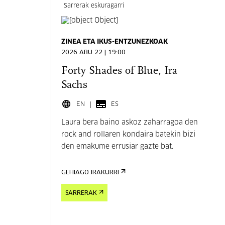
Sarrerak eskuragarri
ZINEA ETA IKUS-ENTZUNEZKOAK
2026 ABU 22 | 19:00
Forty Shades of Blue, Ira
Sachs
EN
ES
Laura bera baino askoz zaharragoa den
rock and rollaren kondaira batekin bizi
den emakume errusiar gazte bat.
GEHIAGO IRAKURRI
SARRERAK