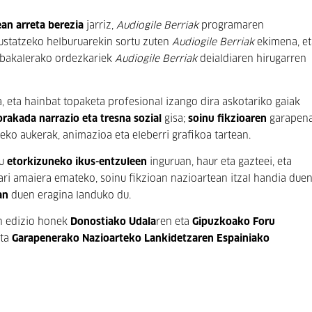
an arreta berezia
jarriz,
Audiogile Berriak
programaren
ustatzeko helburuarekin sortu zuten
Audiogile Berriak
ekimena, et
Tabakalerako ordezkariek
Audiogile Berriak
deialdiaren hirugarren
, eta hainbat topaketa profesional izango dira askotariko gaiak
rakada narrazio eta tresna sozial
gisa;
soinu fikzioaren
garapena
eko aukerak, animazioa eta eleberri grafikoa tartean.
tu
etorkizuneko ikus-entzuleen
inguruan, haur eta gazteei, eta
uari amaiera emateko, soinu fikzioan nazioartean itzal handia due
an
duen eragina landuko du.
n edizio honek
Donostiako Udala
ren eta
Gipuzkoako Foru
eta
Garapenerako Nazioarteko Lankidetzaren Espainiako