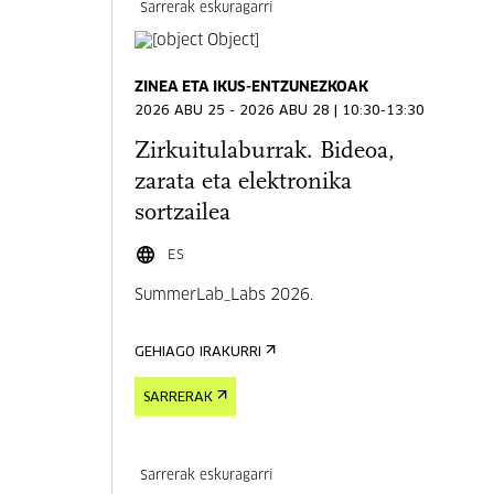
Sarrerak eskuragarri
ZINEA ETA IKUS-ENTZUNEZKOAK
2026 ABU 25 - 2026 ABU 28 | 10:30-13:30
Zirkuitulaburrak. Bideoa,
zarata eta elektronika
sortzailea
ES
SummerLab_Labs 2026.
GEHIAGO IRAKURRI
SARRERAK
Sarrerak eskuragarri