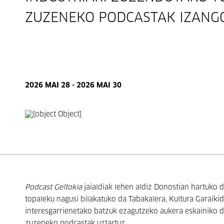
ZUZENEKO PODCASTAK IZANGO
2026 MAI 28 - 2026 MAI 30
Podcast Geltokia
jaialdiak lehen aldiz Donostian hartuko d
topaleku nagusi bilakatuko da Tabakalera, Kultura Garaik
interesgarrienetako batzuk ezagutzeko aukera eskainiko du
zuzeneko podcastak uztartuz.