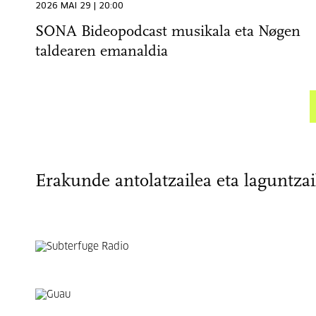
2026 MAI 29 | 20:00
SONA Bideopodcast musikala eta Nøgen
taldearen emanaldia
Erakunde antolatzailea eta laguntzai