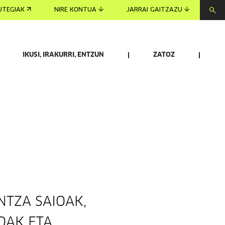
UTEGIAK
NIRE KONTUA
JARRAI GAITZAZU
IKUSI, IRAKURRI, ENTZUN
ZATOZ
TZA SAIOAK,
OAK ETA