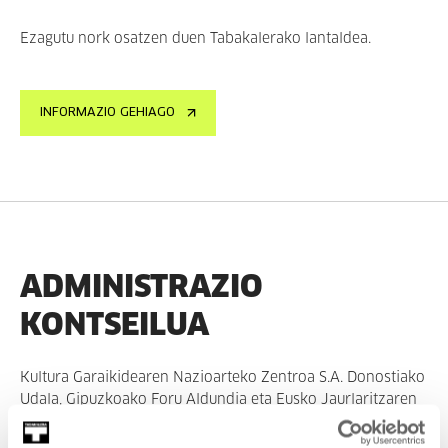
Ezagutu nork osatzen duen Tabakalerako lantaldea.
INFORMAZIO GEHIAGO
ADMINISTRAZIO
KONTSEILUA
Kultura Garaikidearen Nazioarteko Zentroa S.A. Donostiako
Udala, Gipuzkoako Foru Aldundia eta Eusko Jaurlaritzaren
artean eratutako izaera publikoa duen elkarte anonimoa da.
Bere gobernu organo gorena aipatutako erakunde