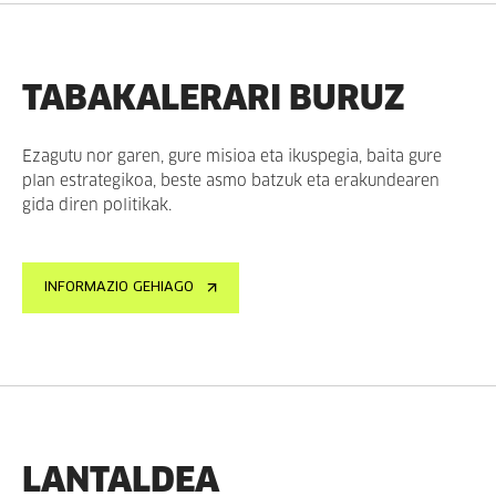
TABAKALERARI BURUZ
Ezagutu nor garen, gure misioa eta ikuspegia, baita gure
plan estrategikoa, beste asmo batzuk eta erakundearen
gida diren politikak.
INFORMAZIO GEHIAGO
LANTALDEA