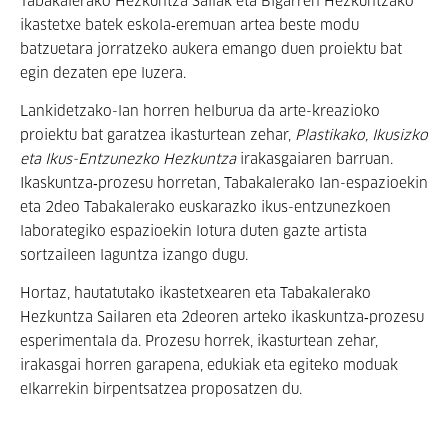
Tabakalerako Hezkuntza Sailak eta Bigarren Hezkuntzako
ikastetxe batek eskola‑eremuan artea beste modu
batzuetara jorratzeko aukera emango duen proiektu bat
egin dezaten epe luzera.
Lankidetzako-lan horren helburua da arte-kreazioko
proiektu bat garatzea ikasturtean zehar,
Plastikako, Ikusizko
eta Ikus-Entzunezko Hezkuntza
irakasgaiaren barruan.
Ikaskuntza‑prozesu horretan, Tabakalerako lan-espazioekin
eta 2deo Tabakalerako euskarazko ikus-entzunezkoen
laborategiko espazioekin lotura duten gazte artista
sortzaileen laguntza izango dugu.
Hortaz, hautatutako ikastetxearen eta Tabakalerako
Hezkuntza Sailaren eta 2deoren arteko ikaskuntza‑prozesu
esperimentala da. Prozesu horrek, ikasturtean zehar,
irakasgai horren garapena, edukiak eta egiteko moduak
elkarrekin birpentsatzea proposatzen du.