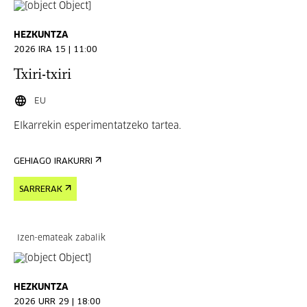
HEZKUNTZA
2026 IRA 15 | 11:00
Txiri-txiri
EU
Elkarrekin esperimentatzeko tartea.
GEHIAGO IRAKURRI
SARRERAK
Izen-emateak zabalik
HEZKUNTZA
2026 URR 29 | 18:00