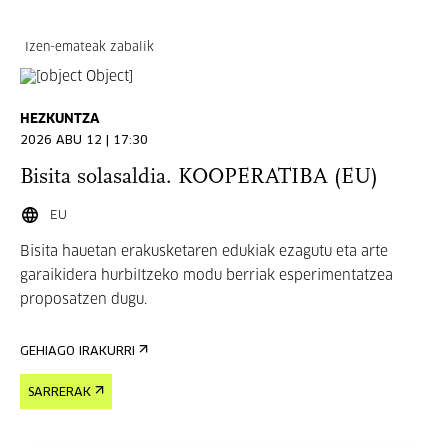
Izen-emateak zabalik
HEZKUNTZA
2026 ABU 12 | 17:30
Bisita solasaldia. KOOPERATIBA (EU)
EU
Bisita hauetan erakusketaren edukiak ezagutu eta arte
garaikidera hurbiltzeko modu berriak esperimentatzea
proposatzen dugu.
GEHIAGO IRAKURRI
SARRERAK