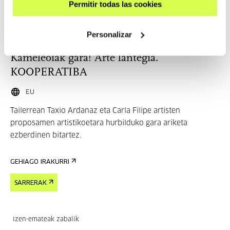
Permitir todas las cookies
HEZKUNTZA
Personalizar
2026 ABU 29 | 11:00
Kameleoiak gara! Arte lantegia.
KOOPERATIBA
EU
Tailerrean Taxio Ardanaz eta Carla Filipe artisten
proposamen artistikoetara hurbilduko gara ariketa
ezberdinen bitartez.
GEHIAGO IRAKURRI
SARRERAK
Izen-emateak zabalik