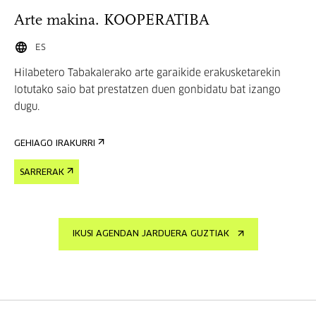
Arte makina. KOOPERATIBA
ES
Hilabetero Tabakalerako arte garaikide erakusketarekin
lotutako saio bat prestatzen duen gonbidatu bat izango
dugu.
GEHIAGO IRAKURRI
SARRERAK
IKUSI AGENDAN JARDUERA GUZTIAK