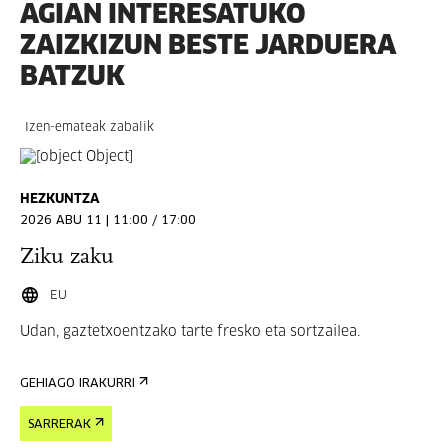
AGIAN INTERESATUKO
ZAIZKIZUN BESTE JARDUERA
BATZUK
Izen-emateak zabalik
HEZKUNTZA
2026 ABU 11 | 11:00 / 17:00
Ziku zaku
EU
Udan, gaztetxoentzako tarte fresko eta sortzailea.
GEHIAGO IRAKURRI
SARRERAK