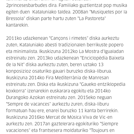
2princesesbarbudes dira. Familiako guztientzat pop musika
egiten duen Kataluniako taldea. 2008an “Musiquetes por la
Bressola” diskan parte hartu zuten “La Pastoreta”
kantarekin.
2011ko udazkenean “Cançons i rimetes” diska aurkeztu
zuten, Kataluniako abesti tradizionalen berrikuste popero
eta minimalista. Ikuskizuna 2012ko La Mostra d’Igualadan
estreinatu zen. 2013ko udazkenean “Enciclopèdia Baixeta
de la Nit” diska aurkeztu zuten, beren uztako 13
konposizioz osaturiko gauari buruzko diska-liburua.
Ikuskizuna 2014ko Fira Mediterrània de Manresan
estreinatu zen. Diska eta ikuskizuna “Gaueko entziklopedia
koxkorra” izenarekin euskarara egokitu eta 2014ko
Durangoko Azokan estreinatu zen. 2015eko neguan
“Sempre de vacances” aurkeztu zuren, diska-liburu
formatuan hau ere, enarei buruzko 11 kanta berrirekin.
Ikuskizuna 2016ko Mercat de Música Viva de Vic-en
aurkeztu zen. 2017an gaztelerara egokituriko “Siempre
vacaciones” eta frantsesera moldaturiko “Toujours en