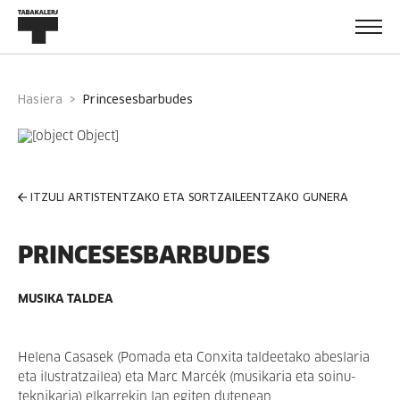
Hasiera
princesesbarbudes
ITZULI ARTISTENTZAKO ETA SORTZAILEENTZAKO GUNERA
PRINCESESBARBUDES
MUSIKA TALDEA
Helena Casasek (Pomada eta Conxita taldeetako abeslaria
eta ilustratzailea) eta Marc Marcék (musikaria eta soinu-
teknikaria) elkarrekin lan egiten dutenean