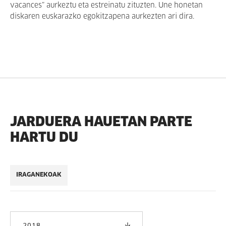
vacances” aurkeztu eta estreinatu zituzten. Une honetan
diskaren euskarazko egokitzapena aurkezten ari dira.
JARDUERA HAUETAN PARTE
HARTU DU
IRAGANEKOAK