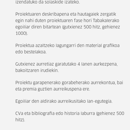
izendatuko da solaskide izateko.
Proiektuaren deskribapena eta hautagaiek zergatik
egin nahi duten proiektuaren fase hori Tabakalerako
egoiliar diren bitartean (gutxienez 500 hitz, gehienez
1000).
Proiektua azaltzeko lagungarri den material grafikoa
edo bestelakoa.
Gutxienez aurretiaz garatutako 4 lanen aurkezpena,
bakoitzaren irudiekin.
Proiektu garapenerako gorabeherako aurrekontua, bai
eta premia guztien aurreikuspena ere.
Egoiliar den aldirako aurreikusitako lan-egutegia.
CVa eta bibliografia edo historia laburra (gehienez 500
hitz).