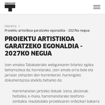
Hasiera
proiektu artistikoa garatzeko egonaldia - 2027ko negua
PROIEKTU ARTISTIKOA
GARATZEKO EGONALDIA -
2027KO NEGUA
Izen-ematea Tabakalerako webgunearen bitartez egitea
beharrezkoa da; horretarako, izen-emate orria bete eta
jarraian zehazten den hurrenkeran, hurrengoko
dokumentazioa atxikitu beharko da:
Harremanetan jartzeko datuak: izena, abizenak,
helbidea, e-maila, harremanetarako telefono-
zenbakia. Hautatutako proiektuaren ordezkari bakarra