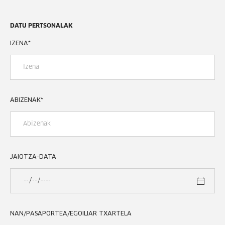
DATU PERTSONALAK
IZENA
*
ABIZENAK
*
JAIOTZA-DATA
NAN/PASAPORTEA/EGOILIAR TXARTELA