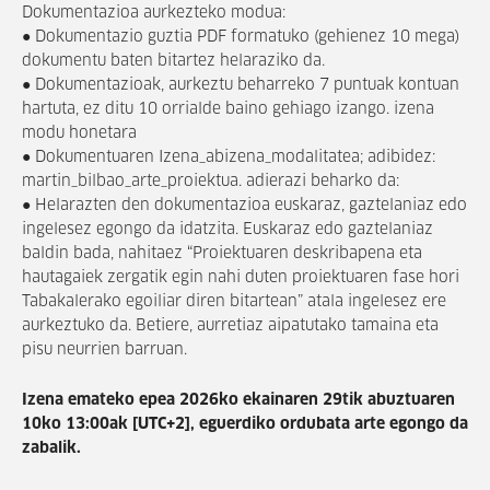
Dokumentazioa aurkezteko modua:
● Dokumentazio guztia PDF formatuko (gehienez 10 mega)
dokumentu baten bitartez helaraziko da.
● Dokumentazioak, aurkeztu beharreko 7 puntuak kontuan
hartuta, ez ditu 10 orrialde baino gehiago izango. izena
modu honetara
● Dokumentuaren Izena_abizena_modalitatea; adibidez:
martin_bilbao_arte_proiektua. adierazi beharko da:
● Helarazten den dokumentazioa euskaraz, gaztelaniaz edo
ingelesez egongo da idatzita. Euskaraz edo gaztelaniaz
baldin bada, nahitaez “Proiektuaren deskribapena eta
hautagaiek zergatik egin nahi duten proiektuaren fase hori
Tabakalerako egoiliar diren bitartean” atala ingelesez ere
aurkeztuko da. Betiere, aurretiaz aipatutako tamaina eta
pisu neurrien barruan.
Izena emateko epea 2026ko ekainaren 29tik abuztuaren
10ko 13:00ak [UTC+2], eguerdiko ordubata arte egongo da
zabalik.