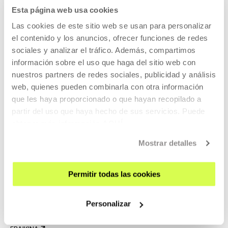
ZATOZ
Esta página web usa cookies
KONTAKTUA ETA ORDUTEGIAK
Las cookies de este sitio web se usan para personalizar
el contenido y los anuncios, ofrecer funciones de redes
NOLA ETORRI
sociales y analizar el tráfico. Además, compartimos
BISITA GIDATUAK
información sobre el uso que haga del sitio web con
OSTATUA
nuestros partners de redes sociales, publicidad y análisis
web, quienes pueden combinarla con otra información
IRISGARRITASUNA
que les haya proporcionado o que hayan recopilado a
ARAUAK
partir del uso que haya hecho de sus servicios. Puede
ERAIKINAREN PLANOA
obtener más información
AQUÍ
Mostrar detalles
PRENTSA
ARETOEN ALOKAIRUA
Permitir todas las cookies
BIDALI ZURE PROPOSAMENA
GURI BURUZ
Personalizar
EZAGUTU GAITZAZU