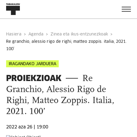
Hasiera
Agenda
Zinea eta ikus-entzunezkoak
re granchio, alessio rigo de righi, matteo zoppis. italia, 2021.
100’
IRAGANDAKO JARDUERA
PROIEKZIOAK
Re
Granchio, Alessio Rigo de
Righi, Matteo Zoppis. Italia,
2021. 100’
2022 aza 26 | 19:00