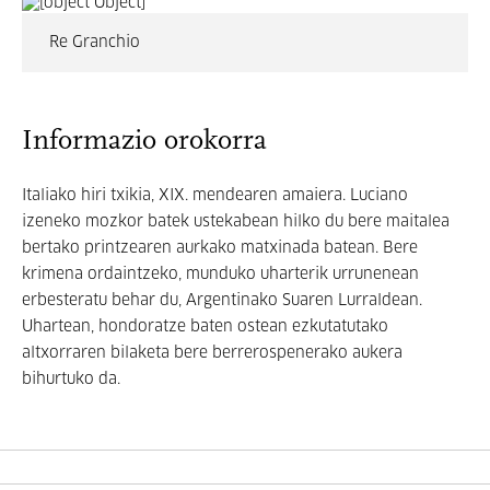
Re Granchio
Informazio orokorra
Italiako hiri txikia, XIX. mendearen amaiera. Luciano
izeneko mozkor batek ustekabean hilko du bere maitalea
bertako printzearen aurkako matxinada batean. Bere
krimena ordaintzeko, munduko uharterik urrunenean
erbesteratu behar du, Argentinako Suaren Lurraldean.
Uhartean, hondoratze baten ostean ezkutatutako
altxorraren bilaketa bere berrerospenerako aukera
bihurtuko da.