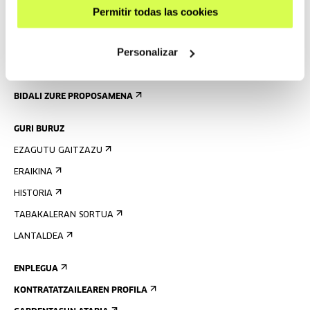
ARAUAK
Permitir todas las cookies
ERAIKINAREN PLANOA
Personalizar
PRENTSA
ARETOEN ALOKAIRUA
BIDALI ZURE PROPOSAMENA
GURI BURUZ
EZAGUTU GAITZAZU
ERAIKINA
HISTORIA
TABAKALERAN SORTUA
LANTALDEA
ENPLEGUA
KONTRATATZAILEAREN PROFILA