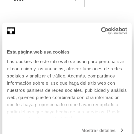
Hirugarren espedizioa: Post-
cosmos
Esta página web usa cookies
Las cookies de este sitio web se usan para personalizar
Hemen da III Nazioarteko Zinema Miintegia. Aurtengoan
gurekin izango dira: Rosa Barba, Edwin Carels, Carla
el contenido y los anuncios, ofrecer funciones de redes
Andrade, Ben Clark, Regina de Miguel, Paula Olaz, Zazpi
sociales y analizar el tráfico. Además, compartimos
T’erdi, Matthew C. Wilson eta Thomas Zummer.
información sobre el uso que haga del sitio web con
nuestros partners de redes sociales, publicidad y análisis
GEHIAGO IRAKURRI
web, quienes pueden combinarla con otra información
que les haya proporcionado o que hayan recopilado a
partir del uso que haya hecho de sus servicios. Puede
obtener más información
AQUÍ
IKUSI ARTISTA ETA SORTZAILE GUZTIAK
Mostrar detalles