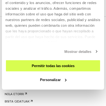
el contenido y los anuncios, ofrecer funciones de redes
sociales y analizar el tráfico. Además, compartimos
información sobre el uso que haga del sitio web con
nuestros partners de redes sociales, publicidad y análisis
web, quienes pueden combinarla con otra información
que les haya proporcionado o que hayan recopilado a
partir del uso que haya hecho de sus servicios. Puede
obtener más información
AQUÍ
Mostrar detalles
EMAN IZENA BULETINEAN
Permitir todas las cookies
AGENDA
Personalizar
ZATOZ
KONTAKTUA ETA ORDUTEGIAK
NOLA ETORRI
BISITA GIDATUAK