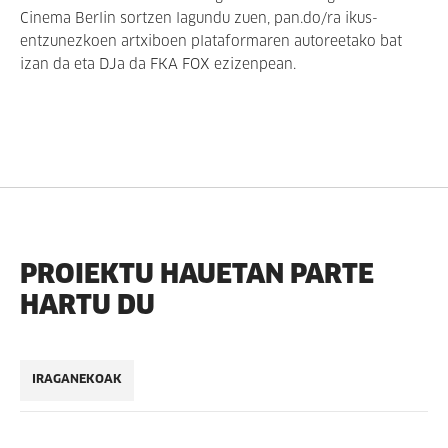
Cinema Berlin sortzen lagundu zuen, pan.do/ra ikus-
entzunezkoen artxiboen plataformaren autoreetako bat
izan da eta DJa da FKA FOX ezizenpean.
PROIEKTU HAUETAN PARTE
HARTU DU
IRAGANEKOAK