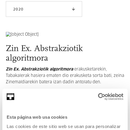
2020
Zin Ex. Abstrakziotik
algoritmora
Zin Ex. Abstrakziotik algoritmora
erakusketarekin,
Tabakalerak hasiera ematen dio erakusketa sorta bati, zeina
Zinemaldiarekin batera izan dadin antolatu den.
GEHIAGO IRAKURRI
Esta página web usa cookies
IKUSI ARTISTA ETA SORTZAILE GUZTIAK
Las cookies de este sitio web se usan para personalizar