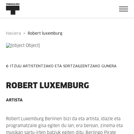
Hasiera
robert luxemburg
ITZULI ARTISTENTZAKO ETA SORTZAILEENTZAKO GUNERA
ROBERT LUXEMBURG
ARTISTA
Robert Luxemburg Berlinen bizi da eta artista, idazle eta
programatzaile gisa egiten du lan; era berean, zinema eta
musikan sartu-irten batzuk egiten ditu. Berlingo Pirate