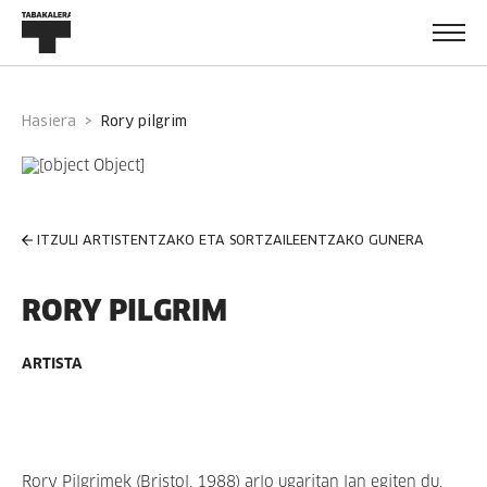
Hasiera
rory pilgrim
ITZULI ARTISTENTZAKO ETA SORTZAILEENTZAKO GUNERA
RORY PILGRIM
ARTISTA
Rory Pilgrimek (Bristol, 1988) arlo ugaritan lan egiten du,