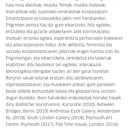
hala nola abestiak, musika, filmak, musika-bideoak,
marrazkiak edo zuzeneko emanaldiak konposatzen.
Emantzipazio-prozesuekiko jakin-min handiarekin,
Pilgrimen asmoa hau da: gure elkartzeko, hitz egiteko,
entzuteko eta gizarte-aldaketaren alde borrokatzeko
moduari erronka egitea, esperientzia pertsonalen trukearen
eta adierazpenaren bidez. Arte aktibista, feminista eta
sozialki konprometituaren jatorriak eragin handia izan du
Pilgrimengan, eta elkarrizketa, lankidetza eta tailerrak
erabiltzen ditu besteekin lan egiteko. Interakazio
teknologikoa etengabe hazten ari den garai honetan,
Roryren lanak loturak eratzen ditu aktibismoaren,
espiritualitatearen, eta musikaren artean, gure pantailen
beste aldetik komunitate lokala eta globala nola sortzen
dugun ikusteko. Bere banakako erakusketak honako hauek
dira: Badischer Kunstverein, Karlsruhe (2020), Between
Bridges, Berlin (2019) Andriesse-Eyck Gallery, Amsterdam
NL (2018), South London Gallery (2018), Plymouth Art
Centre, Plymouth (2017), Flat Time House, London (2016),