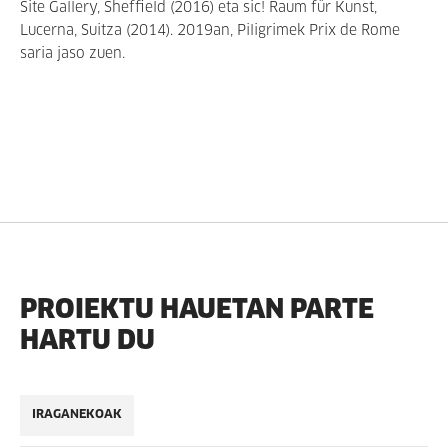
Site Gallery, Sheffield (2016) eta sic! Raum für Kunst,
Lucerna, Suitza (2014). 2019an, Piligrimek Prix de Rome
saria jaso zuen.
PROIEKTU HAUETAN PARTE
HARTU DU
IRAGANEKOAK