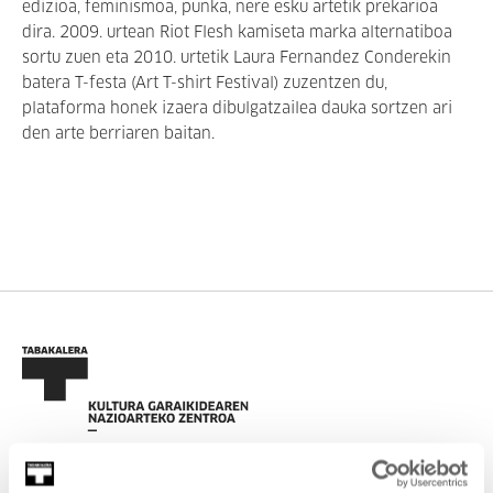
edizioa, feminismoa, punka, nere esku artetik prekarioa
dira. 2009. urtean Riot Flesh kamiseta marka alternatiboa
sortu zuen eta 2010. urtetik Laura Fernandez Conderekin
batera T-festa (Art T-shirt Festival) zuzentzen du,
plataforma honek izaera dibulgatzailea dauka sortzen ari
den arte berriaren baitan.