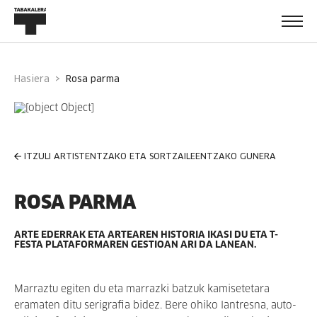
Hasiera
rosa parma
ITZULI ARTISTENTZAKO ETA SORTZAILEENTZAKO GUNERA
ROSA PARMA
ARTE EDERRAK ETA ARTEAREN HISTORIA IKASI DU ETA T-
FESTA PLATAFORMAREN GESTIOAN ARI DA LANEAN.
Marraztu egiten du eta marrazki batzuk kamisetetara
eramaten ditu serigrafia bidez. Bere ohiko lantresna, auto-