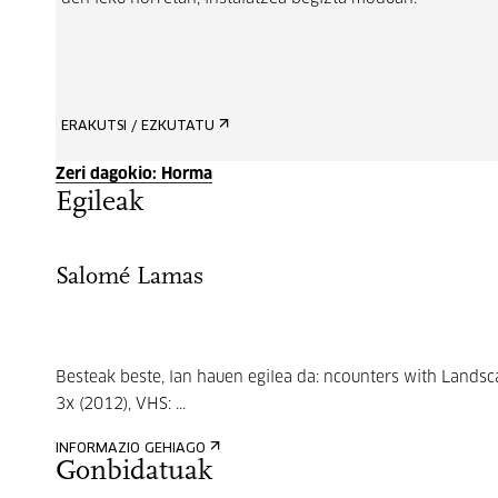
ERAKUTSI / EZKUTATU
Zeri dagokio: Horma
Egileak
Salomé Lamas
Besteak beste, lan hauen egilea da: ncounters with Lands
3x (2012), VHS: ...
INFORMAZIO GEHIAGO
Gonbidatuak