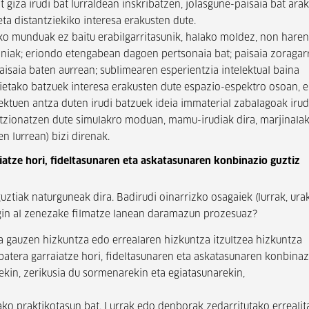
giza irudi bat lurraldean inskribatzen, jolasgune-paisaia bat arak
ta distantziekiko interesa erakusten dute.
ruko munduak ez baitu erabilgarritasunik, halako moldez, non haren
niak; eriondo etengabean dagoen pertsonaia bat; paisaia zoragarr
paisaia baten aurrean; sublimearen esperientzia intelektual baina
horietako batzuek interesa erakusten dute espazio-espektro osoan, 
ektuen antza duten irudi batzuek ideia immaterial zabalagoak irud
untzionatzen dute simulakro moduan, mamu-irudiak dira, marjinala
n lurrean) bizi direnak.
aiatze hori, fideltasunaren eta askatasunaren konbinazio guztiz
ztiak naturguneak dira. Badirudi oinarrizko osagaiek (lurrak, urak
 egin al zenezake filmatze lanean daramazun prozesuaz?
 da gauzen hizkuntza edo errealaren hizkuntza itzultzea hizkuntza
 batera garraiatze hori, fideltasunaren eta askatasunaren konbinaz
rekin, zerikusia du sormenarekin eta egiatasunarekin,
ko praktikotasun bat. Lurrak edo denborak zedarritutako errealit