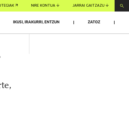
UTEGIAK
NIRE KONTUA
JARRAI GAITZAZU
IKUSI, IRAKURRI, ENTZUN
ZATOZ
o
te,