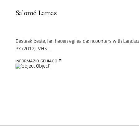
Salomé Lamas
Besteak beste, lan hauen egilea da: ncounters with Lands
3x (2012), VHS: ...
INFORMAZIO GEHIAGO