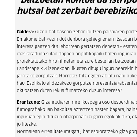
"Batzuetan kontua da istripu
hutsal bat zerbait berebizik
Galdera:
Gizon bat basoan zehar ibiltzen paisaiaren parte 
Emakume bat «ezin dut denbora gehiegi eman itsasoari be
interesa galtzen dut lehorrean gertatzen denetan» esaten
maskaraduna sutan dagoen anplifikagailu baten ingurua
proiektatutako hiru filmetan eta zure beste lan batzuetan 
Landscape x 3 izenekoan, ikusten ditugu ingurunearekin
jarritako gorputzak. Horretaz hitz egiten abiatu nahi nuke
hau. Esplikatu al dezakezu gorputzen presentzia/absentzi
okupatzen duten lekua filmatzeko duzun interesa?
Erantzuna:
Giza irudiaren nire ikuspegia oso desberdina 
filmografiako lan bakoitza aztertzen hasten bagara, bain
inguruan egin dituzun oharpenak izugarri egokiak dira, et
jo litezke.
Normalean errealitate (mugatu) bat esploratzeko giza gorpu