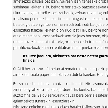
ametsezko paisaia bat izan. Aurrean izan genezake orobat 
sublimeari ekiten. Hiru bektore horietako batzuek eskala e
Liluratzen gaitu irudi espektral batek, zeinarentzat ingu
idealismo purua ez baitu astintzen mingostasunak edo iro
batetik gidatzen gaituen xaman-irudi bat; irudi bat jolas-
esplizituki fisikoari ekiten dion irudi bat. Hiru bektore 
eta dimentsioan. Presentzia/absentzia jolas horretan, obj
nahi dituzte, hala nola historia, oroimena edo trauma; f
parafikziozkoak, sarri errealitatearen marjinetan (ez-inore
Itzultze jarduera, hizkuntza bat beste batera garr
fina da
G:
Aldi berean, zure filmetan atzematen dituzun espazio gu
aireak eta suak) paper bat jokatzen dutela haietan. Hitz
E:
Izan ere, beti abiatzen naiz errealitatetik. Nire asmoa
zinematografikora. Itzultze jarduera, hizkuntza bat beste
guztiz fina da. Ez du zerikusirik gauza bera berriz esatea
egiantzekotasunarekin, esentziarekin.
Nire lana egiteko moduan badago halako fisikotasun, hala