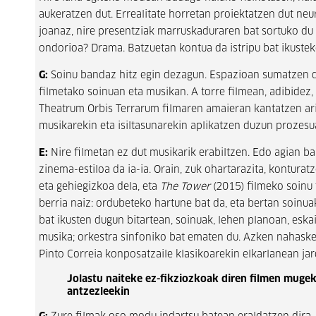
aukeratzen dut. Errealitate horretan proiektatzen dut neu
joanaz, nire presentziak marruskaduraren bat sortuko du 
ondorioa? Drama. Batzuetan kontua da istripu bat ikustek
G:
Soinu bandaz hitz egin dezagun. Espazioan sumatzen d
filmetako soinuan eta musikan. A torre filmean, adibidez
Theatrum Orbis Terrarum filmaren amaieran kantatzen ar
musikarekin eta isiltasunarekin aplikatzen duzun prozesu
E:
Nire filmetan ez dut musikarik erabiltzen. Edo agian ba
zinema-estiloa da ia-ia. Orain, zuk ohartarazita, konturat
eta gehiegizkoa dela, eta
The Tower
(2015) filmeko soinu 
berria naiz: ordubeteko hartune bat da, eta bertan soinua
bat ikusten dugun bitartean, soinuak, lehen planoan, eskai
musika; orkestra sinfoniko bat ematen du. Azken nahaske
Pinto Correia konposatzaile klasikoarekin elkarlanean jar
Jolastu naiteke ez-fikziozkoak diren filmen mugeki
antzezleekin