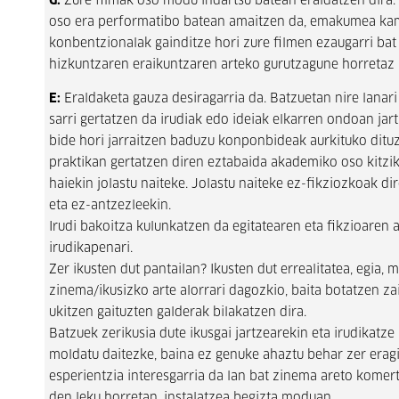
G:
Zure filmak oso modu indartsu batean eraldatzen dira.
oso era performatibo batean amaitzen da, emakumea kame
konbentzionalak gainditze hori zure filmen ezaugarri bat 
hizkuntzaren eraikuntzaren arteko gurutzagune horretaz
E:
Eraldaketa gauza desiragarria da. Batzuetan nire lanari 
sarri gertatzen da irudiak edo ideiak elkarren ondoan jar
bide hori jarraitzen baduzu konponbideak aurkituko dituzu
praktikan gertatzen diren eztabaida akademiko oso kitzika
haiekin jolastu naiteke. Jolastu naiteke ez-fikziozkoak di
eta ez-antzezleekin.
Irudi bakoitza kulunkatzen da egitatearen eta fikzioaren
irudikapenari.
Zer ikusten dut pantailan? Ikusten dut errealitatea, egia,
zinema/ikusizko arte alorrari dagozkio, baita botatzen z
ukitzen gaituzten galderak bilakatzen dira.
Batzuek zerikusia dute ikusgai jartzearekin eta irudikatz
moldatu daitezke, baina ez genuke ahaztu behar zer erag
esperientzia interesgarria da lan bat zinema areto komert
den leku horretan, instalatzea begizta moduan.