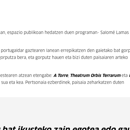
nean, espazio publikoan hedatzen duen programan- Salomé Lamas
e portugaldar gaztearen lanean errepikatzen den gaietako bat gor
gorputza bera, eta gorputz hauen eta bizi duten paisaiaren arteko
 bestearen atzean etengabe:
A Torre
,
Theatrum Orbis Terrarum
eta
a, sua eta kea. Pertsonaia ezberdinek, paisaia zeharkatzen duten