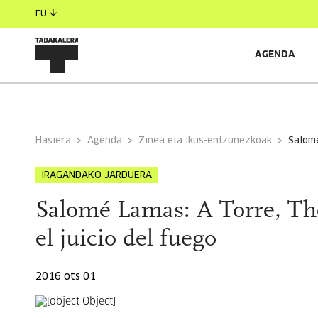
EU
AGENDA
INFORMAZIO OROKORRA
EGILEAK
GONBIDATU
Hasiera
Agenda
Zinea eta ikus-entzunezkoak
salom
IRAGANDAKO JARDUERA
Salomé Lamas: A Torre, Th
el juicio del fuego
2016 ots 01