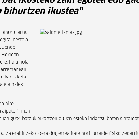
 bat ikusteko zain egotea edo ga
o bihurtzen ikustea"
bihurtu arte.
gira, bestela
. Jende
n. Horman
ere, hala nola
 harremanean
 elkarrizketa
a eta haiek
da nire
a aipatu filmen
a lan gutxi batzuk elkartzen dituen esteka indartsu baten sintomat
tza erabiltzeko joera dut, errealitate hori lurralde fisiko zedarri