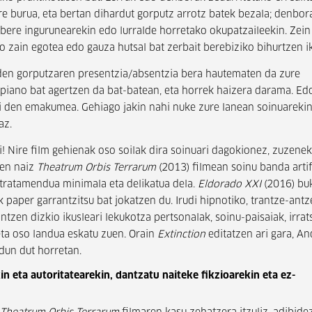
re burua, eta bertan dihardut gorputz arrotz batek bezala; denbor
bere ingurunearekin edo lurralde horretako okupatzaileekin. Zein
o zain egotea edo gauza hutsal bat zerbait berebiziko bihurtzen i
en gorputzaren presentzia/absentzia bera hautematen da zure
, piano bat agertzen da bat-batean, eta horrek haizera darama. Ed
i den emakumea. Gehiago jakin nahi nuke zure lanean soinuarekin
az.
i! Nire film gehienak oso soilak dira soinuari dagokionez, zuzene
zen naiz
Theatrum Orbis Terrarum
(2013) filmean soinu banda artif
tratamendua minimala eta delikatua dela.
Eldorado XXI
(2016) bu
k paper garrantzitsu bat jokatzen du. Irudi hipnotiko, trantze-ant
ntzen dizkio ikusleari lekukotza pertsonalak, soinu-paisaiak, irrat
ta oso landua eskatu zuen. Orain
Extinction
editatzen ari gara, An
dun dut horretan.
n eta autoritatearekin, dantzatu naiteke fikzioarekin eta ez-