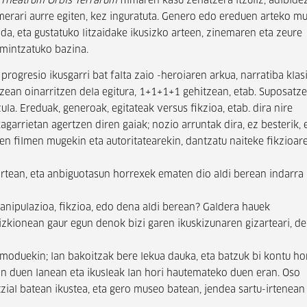
Theatrum Orbis Terrarum
filmaren kasu zehatzera itzuliz, adibidez
rari aurre egiten, kez inguratuta. Genero edo ereduen arteko m
da, eta gustatuko litzaidake ikusizko arteen, zinemaren eta zeure
 mintzatuko bazina.
progresio ikusgarri bat falta zaio -heroiaren arkua, narratiba klas
tzean oinarritzen dela egitura, 1+1+1+1 gehitzean, etab. Suposatz
la. Ereduak, generoak, egitateak versus fikzioa, etab. dira nire
garrietan agertzen diren gaiak; nozio arruntak dira, ez besterik, 
ren filmen mugekin eta autoritatearekin, dantzatu naiteke fikzioar
 artean, eta anbiguotasun horrexek ematen dio aldi berean indarra
 manipulazioa, fikzioa, edo dena aldi berean? Galdera hauek
aizkionean gaur egun denok bizi garen ikuskizunaren gizarteari, d
e moduekin; lan bakoitzak bere lekua dauka, eta batzuk bi kontu ho
in duen lanean eta ikusleak lan hori hautemateko duen eran. Oso
zial batean ikustea, eta gero museo batean, jendea sartu-irtenean 