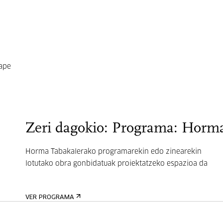
cape
Zeri dagokio: Programa: Horm
Horma Tabakalerako programarekin edo zinearekin
lotutako obra gonbidatuak proiektatzeko espazioa da
VER PROGRAMA