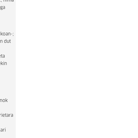
, filma
uga
ikoan-;
en dut
eta
ekin
enok
rietara
ari