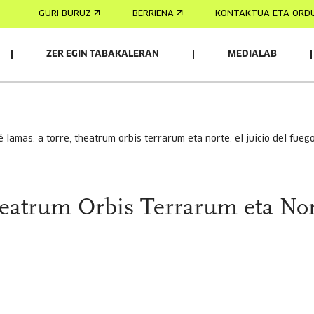
GURI BURUZ
BERRIENA
KONTAKTUA ETA ORD
ZER EGIN TABAKALERAN
MEDIALAB
AK
é lamas: a torre, theatrum orbis terrarum eta norte, el juicio del fueg
eatrum Orbis Terrarum eta Nor