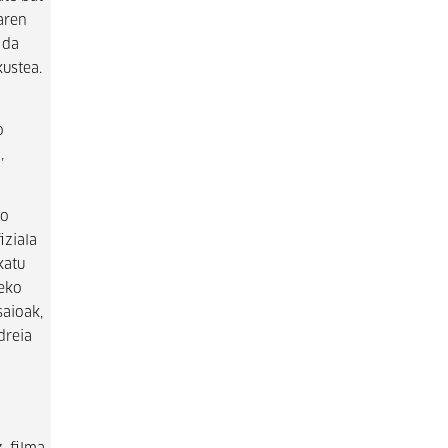
aren
 da
kustea.
o
,
ko
iziala
katu
zeko
saioak,
dreia