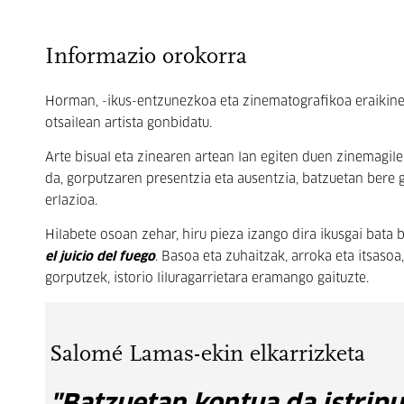
Informazio orokorra
Horman, -ikus-entzunezkoa eta zinematografikoa eraiki
otsailean artista gonbidatu.
Arte bisual eta zinearen artean lan egiten duen zinemagil
da, gorputzaren presentzia eta ausentzia, batzuetan bere 
erlazioa.
Hilabete osoan zehar, hiru pieza izango dira ikusgai bata
el juicio del fuego
. Basoa eta zuhaitzak, arroka eta itsaso
gorputzek, istorio liluragarrietara eramango gaituzte.
Salomé Lamas-ekin elkarrizketa