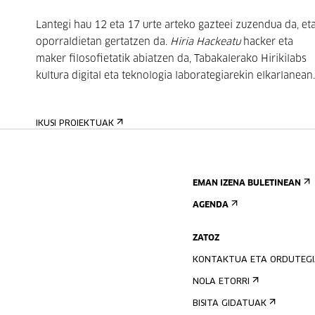
Lantegi hau 12 eta 17 urte arteko gazteei zuzendua da, et
oporraldietan gertatzen da.
Hiria Hackeatu
hacker eta
maker filosofietatik abiatzen da, Tabakalerako Hirikilabs
kultura digital eta teknologia laborategiarekin elkarlanean.
IKUSI PROIEKTUAK
EMAN IZENA BULETINEAN
AGENDA
ZATOZ
KONTAKTUA ETA ORDUTEG
NOLA ETORRI
BISITA GIDATUAK