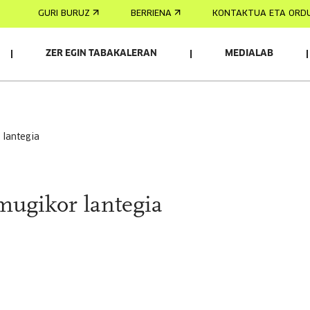
GURI BURUZ
BERRIENA
KONTAKTUA ETA ORD
ZER EGIN TABAKALERAN
MEDIALAB
AK
r lantegia
 mugikor lantegia