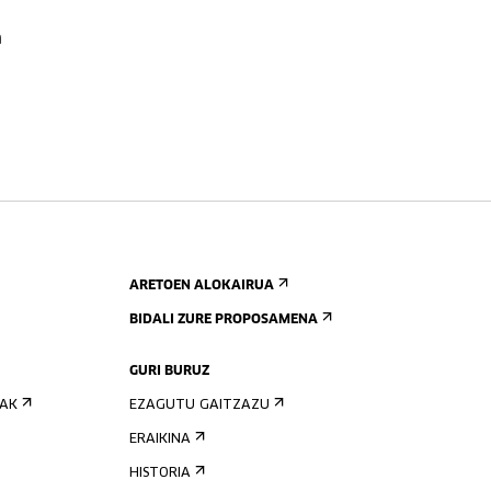
a
ARETOEN ALOKAIRUA
BIDALI ZURE PROPOSAMENA
GURI BURUZ
IAK
EZAGUTU GAITZAZU
ERAIKINA
HISTORIA