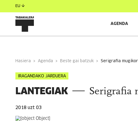
EU
AGENDA
INFORMAZIO OROKORRA
EGILEAK
GONBIDATU
Hasiera
Agenda
Beste gai batzuk
serigrafia mugiko
IRAGANDAKO JARDUERA
LANTEGIAK
Serigrafia
2018 uzt 03