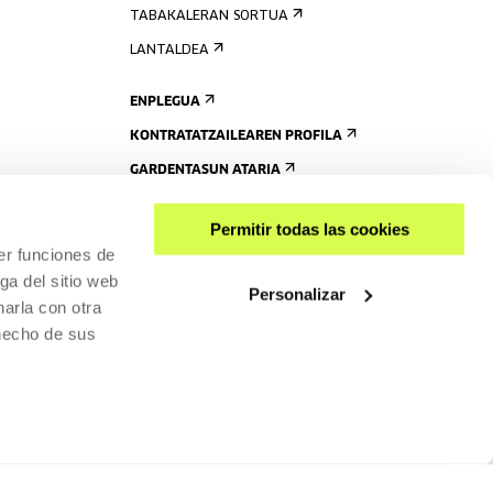
TABAKALERAN SORTUA
LANTALDEA
ENPLEGUA
KONTRATATZAILEAREN PROFILA
GARDENTASUN ATARIA
Permitir todas las cookies
er funciones de
ga del sitio web
Personalizar
arla con otra
 hecho de sus
PARTEKATU
RISGARRITASUNA
PRIBATUTASUN-POLITIKA