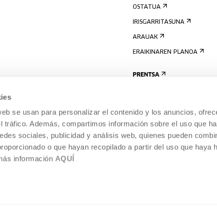
OSTATUA
IRISGARRITASUNA
ARAUAK
ERAIKINAREN PLANOA
PRENTSA
ies
web se usan para personalizar el contenido y los anuncios, ofrec
el tráfico. Además, compartimos información sobre el uso que ha
edes sociales, publicidad y análisis web, quienes pueden combin
proporcionado o que hayan recopilado a partir del uso que haya
 más información
AQUÍ
LEGE-OHARRA
COOKIEN POLITIKA
I
ENTROA,
BARNEKO INFORMAZIO-SISTEMA