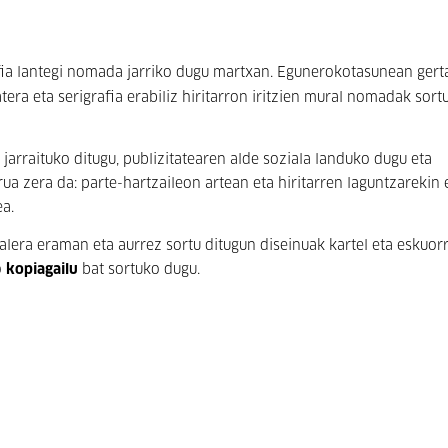
fia lantegi nomada jarriko dugu martxan. Egunerokotasunean gert
tera eta serigrafia erabiliz hiritarron iritzien mural nomadak sort
k jarraituko ditugu, publizitatearen alde soziala landuko dugu eta
ua zera da: parte-hartzaileon artean eta hiritarren laguntzarekin
ea.
alera eraman eta aurrez sortu ditugun diseinuak kartel eta eskuor
o
kopiagailu
bat sortuko dugu.