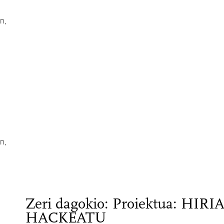
n,
n,
Zeri dagokio: Proiektua: HIRI
HACKEATU