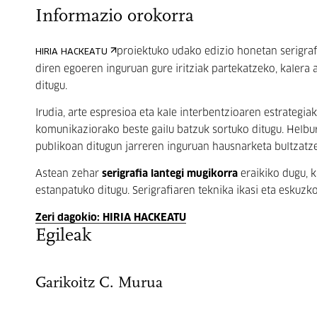
Informazio orokorra
proiektuko udako edizio honetan serigra
HIRIA HACKEATU
diren egoeren inguruan gure iritziak partekatzeko, kalera a
ditugu.
Irudia, arte espresioa eta kale interbentzioaren estrategia
komunikaziorako beste gailu batzuk sortuko ditugu. Helbur
publikoan ditugun jarreren inguruan hausnarketa bultzatz
Astean zehar
serigrafia lantegi mugikorra
eraikiko dugu, k
estanpatuko ditugu. Serigrafiaren teknika ikasi eta eskuzk
Zeri dagokio: HIRIA HACKEATU
Egileak
Garikoitz C. Murua