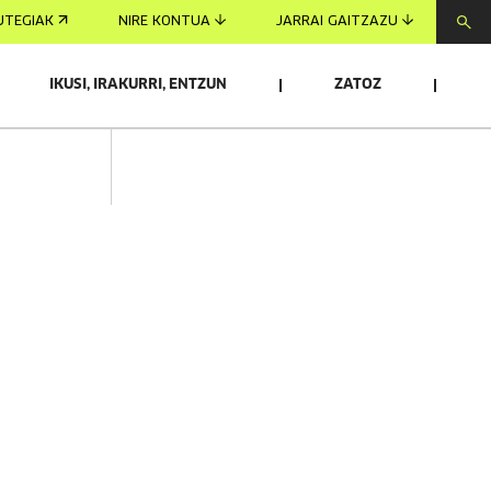
UTEGIAK
NIRE KONTUA
JARRAI GAITZAZU
IKUSI, IRAKURRI, ENTZUN
ZATOZ