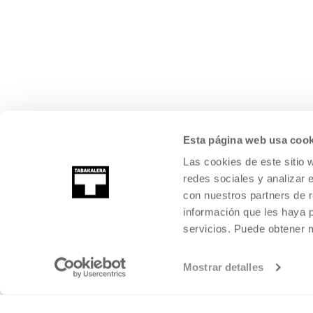
Esta página web usa cook
Las cookies de este sitio 
redes sociales y analizar 
con nuestros partners de r
información que les haya 
servicios. Puede obtener
Mostrar detalles
©
2026
TABAKALERA
.
KULTURA GARAIKIDEAREN NAZIOARTEKO Z
DONOSTIA / SAN SEBASTIÁN