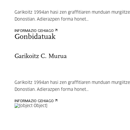
Garikoitz 1994an hasi zen graffitiaren munduan murgiltze
Donostian. Adierazpen forma honet...
INFORMAZIO GEHIAGO
Gonbidatuak
Garikoitz C. Murua
Garikoitz 1994an hasi zen graffitiaren munduan murgiltze
Donostian. Adierazpen forma honet...
INFORMAZIO GEHIAGO