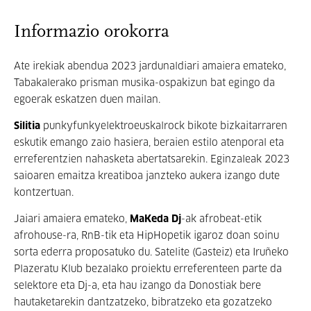
Informazio orokorra
Ate irekiak abendua 2023 jardunaldiari amaiera emateko,
Tabakalerako prisman musika-ospakizun bat egingo da
egoerak eskatzen duen mailan.
Silitia
punkyfunkyelektroeuskalrock bikote bizkaitarraren
eskutik emango zaio hasiera, beraien estilo atenporal eta
erreferentzien nahasketa abertatsarekin. Eginzaleak 2023
saioaren emaitza kreatiboa janzteko aukera izango dute
kontzertuan.
Jaiari amaiera emateko,
MaKeda Dj
-ak afrobeat-etik
afrohouse-ra, RnB-tik eta HipHopetik igaroz doan soinu
sorta ederra proposatuko du. Satelite (Gasteiz) eta Iruñeko
Plazeratu Klub bezalako proiektu erreferenteen parte da
selektore eta Dj-a, eta hau izango da Donostiak bere
hautaketarekin dantzatzeko, bibratzeko eta gozatzeko