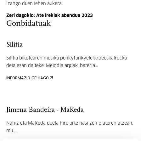
izango duen lehen aukera.
Zeri dagokio: Ate irekiak abendua 2023
Gonbidatuak
Silitia
Silitia bikotearen musika punkyfunkyelektroeuskalrocka
dela esan daiteke. Melodia argiak, bateria...
INFORMAZIO GEHIAGO
Jimena Bandeira - MaKeda
Nahiz eta MaKeda duela hiru urte hasi zen plateren atzean,
mu...