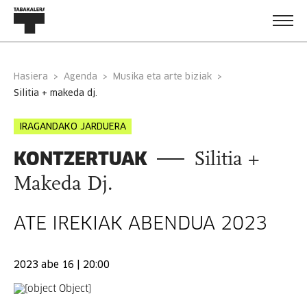
Hasiera
Agenda
Musika eta arte biziak
silitia + makeda dj.
IRAGANDAKO JARDUERA
KONTZERTUAK
Silitia +
Makeda Dj.
ATE IREKIAK ABENDUA 2023
2023 abe 16 | 20:00