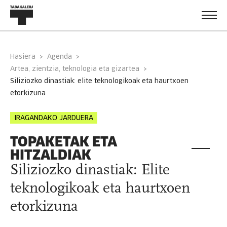
Hasiera
Agenda
Artea, zientzia, teknologia eta gizartea
siliziozko dinastiak: elite teknologikoak eta haurtxoen
etorkizuna
IRAGANDAKO JARDUERA
TOPAKETAK ETA
HITZALDIAK
Siliziozko dinastiak: Elite
teknologikoak eta haurtxoen
etorkizuna