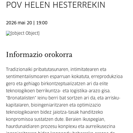
POV HELEN HESTERREKIN
2026 mai 20 | 19:00
Informazio orokorra
Tradizionalki pribatutasunaren, intimitatearen eta
sentimentalismoaren esparruan kokatuta, erreprodukzioa
gero eta gehiago birkontzeptualizatzen ari da elite
teknologikoen berrikuntza- eta logistika-arazo gisa.
"Bronatalisten" leinu berri bat sortzen ari da, eta arrisku-
kapitalaren, bioingeniaritzaren eta optimizazio
teknologikoaren bidez jaiotza-tasak handitzeko
konpromisoa sustatzen dute. Beraien ikuspegian,
haurdunaldiaren prozesu konplexu eta aurreikusezina