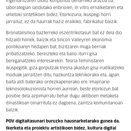
ingeniaritzaren bidez konpondu beharreko arazoa da,
laborategian landutako enbrioien, in vitro ernalketaren eta
umetoki sintetikoen bidez. Etorkizuna, ikuspegi horri
jarraituz, ez da haurrak haziz eraikiko, fabrikatuz baizik.
Bronatalismoa bazterreko eszentrikotasun bat ez dela dio
hitzaldi honek, baizik eta Silicon Valleyren ekonomia
politikoaren hedapen bat, bizitzaren muga berriak
pribatizatzeko, bereizteko eta balio-iturri gisa
bereganatzeko interesarekin. Teoria feministaren
ikuspegitik, giza gorputzak tresna akastun gisa irudikatzeko
moduak jarraitzen ditu, hazkuntza teknikorako eta, agian,
baita aldi baterako ordezkapenerako ere. Imajinario
teknosolokuzionista horren aurrean, beste etorkizun bat
posible dela azpimarratu behar dugu: aktiboen metaketa
dinastikoan oinarrituta ez dagoena, zaintza komunitarioan
baizik.
POV digitaltasunari buruzko hausnarketarako gunea da.
Ikerketa eta proiektu artistikoen bidez, kultura digital