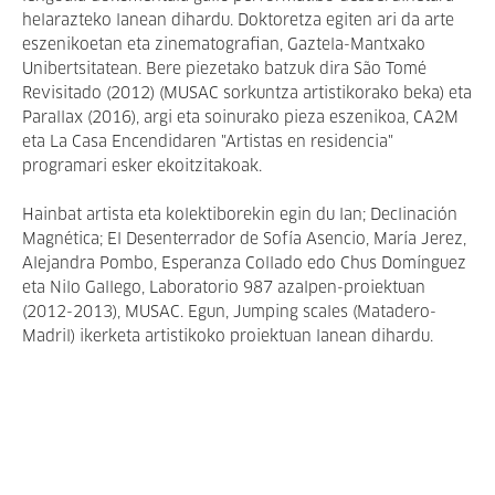
helarazteko lanean dihardu. Doktoretza egiten ari da arte
eszenikoetan eta zinematografian, Gaztela-Mantxako
Unibertsitatean. Bere piezetako batzuk dira São Tomé
Revisitado (2012) (MUSAC sorkuntza artistikorako beka) eta
Parallax (2016), argi eta soinurako pieza eszenikoa, CA2M
eta La Casa Encendidaren "Artistas en residencia"
programari esker ekoitzitakoak.
Hainbat artista eta kolektiborekin egin du lan; Declinación
Magnética; El Desenterrador de Sofía Asencio, María Jerez,
Alejandra Pombo, Esperanza Collado edo Chus Domínguez
eta Nilo Gallego, Laboratorio 987 azalpen-proiektuan
(2012-2013), MUSAC. Egun, Jumping scales (Matadero-
Madril) ikerketa artistikoko proiektuan lanean dihardu.