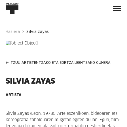
Hasiera
silvia zayas
ITZULI ARTISTENTZAKO ETA SORTZAILEENTZAKO GUNERA
SILVIA ZAYAS
ARTISTA
Silvia Zayas (Leon, 1978). Arte eszenikoen, bideoaren eta
koreografia zabalduaren mugetan egiten du lan. Egun, film-
lengoaia dokumentala gailu performatibo desberdinetara