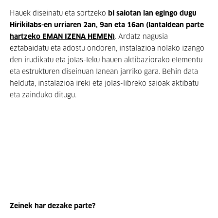
Hauek diseinatu eta sortzeko
bi saiotan lan egingo dugu
Hirikilabs-en urriaren 2an, 9an eta 16an
(lantaldean parte
hartzeko EMAN IZENA HEMEN)
. Ardatz nagusia
eztabaidatu eta adostu ondoren, instalazioa nolako izango
den irudikatu eta jolas-leku hauen aktibaziorako elementu
eta estrukturen diseinuan lanean jarriko gara. Behin data
helduta, instalazioa ireki eta jolas-libreko saioak aktibatu
eta zainduko ditugu.
Zeinek har dezake parte?