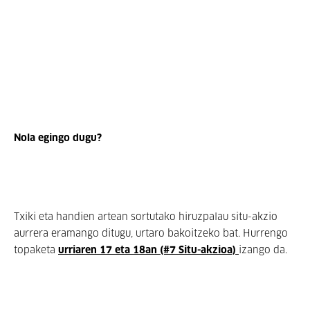
Nola egingo dugu?
Txiki eta handien artean sortutako hiruzpalau situ-akzio
aurrera eramango ditugu, urtaro bakoitzeko bat. Hurrengo
topaketa
urriaren 17 eta 18an (#7 Situ-akzioa)
izango da.