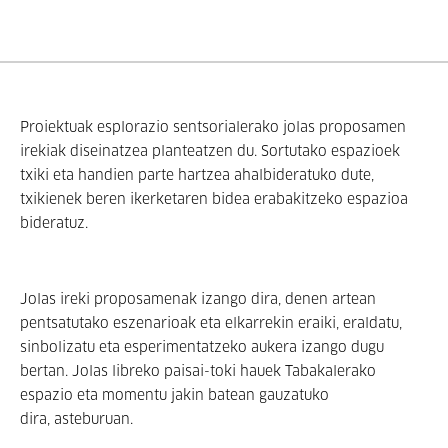
Proiektuak esplorazio sentsorialerako jolas proposamen
irekiak diseinatzea planteatzen du. Sortutako espazioek
txiki eta handien parte hartzea ahalbideratuko dute,
txikienek beren ikerketaren bidea erabakitzeko espazioa
bideratuz.
Jolas ireki proposamenak izango dira, denen artean
pentsatutako eszenarioak eta elkarrekin eraiki, eraldatu,
sinbolizatu eta esperimentatzeko aukera izango dugu
bertan. Jolas libreko paisai-toki hauek Tabakalerako
espazio eta momentu jakin batean gauzatuko
dira, asteburuan.