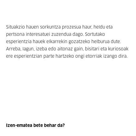
Situakzio hauen sorkuntza prozesua haur, heldu eta
pertsona interesatuei zuzendua dago. Sortutako
esperientzia hauek elkarrekin gozatzeko helburua dute.
Arreba, lagun, izeba edo aitonaz gain, bisitari eta kuriosoak
ere esperientzian parte hartzeko ongi etorriak izango dira.
Izen-ematea bete behar da?