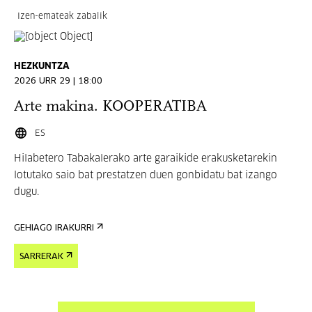
Izen-emateak zabalik
HEZKUNTZA
2026 URR 29 | 18:00
Arte makina. KOOPERATIBA
ES
Hilabetero Tabakalerako arte garaikide erakusketarekin
lotutako saio bat prestatzen duen gonbidatu bat izango
dugu.
GEHIAGO IRAKURRI
SARRERAK