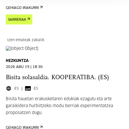
GEHIAGO IRAKURRI
SARRERAK
Izen-emateak zabalik
HEZKUNTZA
2026 ABU 19 | 18:30
Bisita solasaldia. KOOPERATIBA. (ES)
ES
ES
Bisita hauetan erakusketaren edukiak ezagutu eta arte
garaikidera hurbiltzeko modu berriak esperimentatzea
proposatzen dugu.
GEHIAGO IRAKURRI