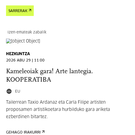
SARRERAK
Izen-emateak zabalik
HEZKUNTZA
2026 ABU 29 | 11:00
Kameleoiak gara! Arte lantegia.
KOOPERATIBA
EU
Tailerrean Taxio Ardanaz eta Carla Filipe artisten
proposamen artistikoetara hurbilduko gara ariketa
ezberdinen bitartez.
GEHIAGO IRAKURRI