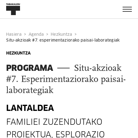
Hasiera
Agenda
Hezkuntza
situ-akzioak #7. esperimentaziorako paisai-laborategiak
HEZKUNTZA
PROGRAMA
Situ-akzioak
#7. Esperimentaziorako paisai-
laborategiak
LANTALDEA
FAMILIEI ZUZENDUTAKO
PROIEKTUA, ESPLORAZIO