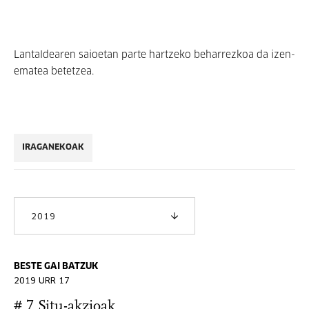
Lantaldearen saioetan parte hartzeko beharrezkoa da izen-
ematea betetzea.
IRAGANEKOAK
2019
BESTE GAI BATZUK
2019 URR 17
# 7 Situ-akzioak