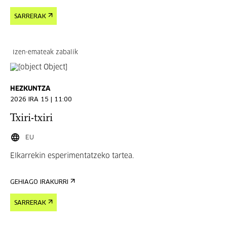
SARRERAK
Izen-emateak zabalik
HEZKUNTZA
2026 IRA 15 | 11:00
Txiri-txiri
EU
Elkarrekin esperimentatzeko tartea.
GEHIAGO IRAKURRI
SARRERAK