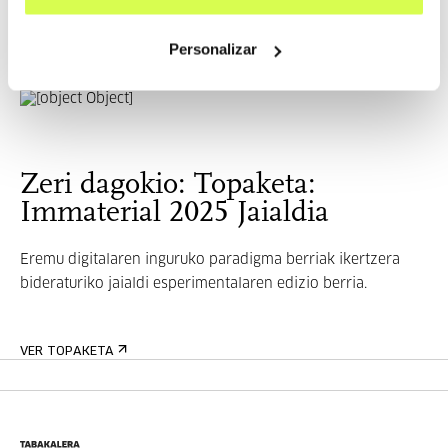
Libby Heaney langile-klaseko artista saritua da. Zientzia
Kua...
Personalizar
INFORMAZIO GEHIAGO
Zeri dagokio: Topaketa:
Immaterial 2025 Jaialdia
Eremu digitalaren inguruko paradigma berriak ikertzera
bideraturiko jaialdi esperimentalaren edizio berria.
VER TOPAKETA