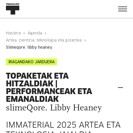
Hasiera
Agenda
Artea, zientzia, teknologia eta gizartea
slimeqore. libby heaney
IRAGANDAKO JARDUERA
TOPAKETAK ETA
HITZALDIAK |
PERFORMANCEAK ETA
EMANALDIAK
slimeQore. Libby Heaney
IMMATERIAL 2025 ARTEA ETA