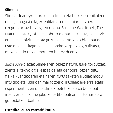
Slime-a
Slimea Heaneyren praktikan behin eta berriz errepikatzen
den gai nagusia da, errealitatearen eta niaren izaera
ezegonkorraz hitz egiten duena. Susanne Wedlichek, The
Natural History of Slime obran dionari jarraituz, Heaneyk
ere slimea bizitza mota guztiak elkarlotzeko bide bat dela
uste du ez baitago zelula anitzeko gorputzik gel likatsu,
mukoso edo mizka motaren bat ez duenik.
slimeQore
piezak Slime-aren bidez natura, gure gorputzak,
zientzia, teknologia, espazioa eta denbora lotzen ditu,
fisika kuantikoaren eta haren gurutzaketen irudiak modu
intuitibo eta ludikoan margotzeko. Ikusleek ere erraietatik
esperimentatzen dute, slimez betetako kutxa beltz bat
irekitzera eta slime joko kolektibo batean parte hartzera
gonbidatzen baititu.
Estetika lauso estratifikatua