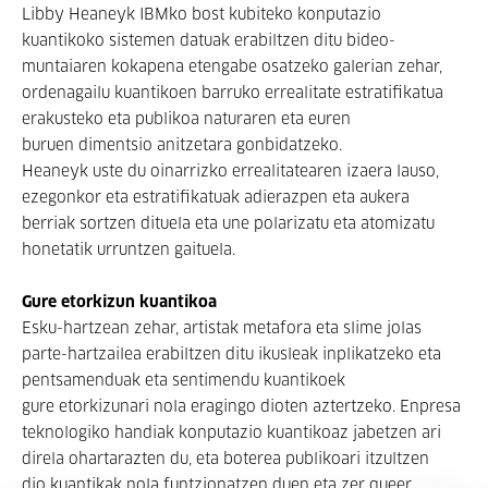
Libby Heaneyk IBMko bost kubiteko konputazio
kuantikoko sistemen datuak erabiltzen ditu bideo-
muntaiaren kokapena etengabe osatzeko galerian zehar,
ordenagailu kuantikoen barruko errealitate estratifikatua
erakusteko eta publikoa naturaren eta euren
buruen dimentsio anitzetara gonbidatzeko.
Heaneyk uste du oinarrizko errealitatearen izaera lauso,
ezegonkor eta estratifikatuak adierazpen eta aukera
berriak sortzen dituela eta une polarizatu eta atomizatu
honetatik urruntzen gaituela.
Gure etorkizun kuantikoa
Esku-hartzean zehar, artistak metafora eta slime jolas
parte-hartzailea erabiltzen ditu ikusleak inplikatzeko eta
pentsamenduak eta sentimendu kuantikoek
gure etorkizunari nola eragingo dioten aztertzeko. Enpresa
teknologiko handiak konputazio kuantikoaz jabetzen ari
direla ohartarazten du, eta boterea publikoari itzultzen
dio kuantikak nola funtzionatzen duen eta zer queer