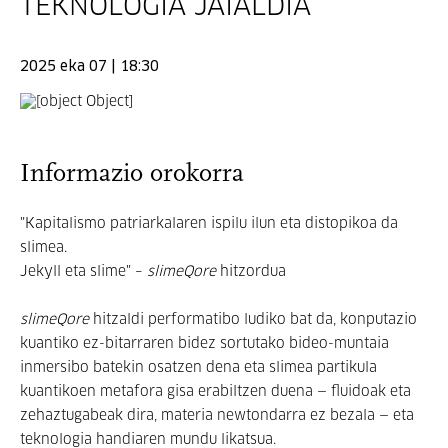
TEKNOLOGIA JAIALDIA
2025 eka 07 | 18:30
Informazio orokorra
"Kapitalismo patriarkalaren ispilu ilun eta distopikoa da
slimea.
Jekyll eta slime" –
slimeQore
hitzordua
slimeQore
hitzaldi performatibo ludiko bat da, konputazio
kuantiko ez-bitarraren bidez sortutako bideo-muntaia
inmersibo batekin osatzen dena eta slimea partikula
kuantikoen metafora gisa erabiltzen duena — fluidoak eta
zehaztugabeak dira, materia newtondarra ez bezala — eta
teknologia handiaren mundu likatsua.