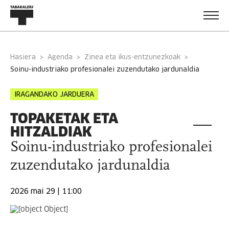
Hasiera
Agenda
Zinea eta ikus-entzunezkoak
soinu-industriako profesionalei zuzendutako jardunaldia
IRAGANDAKO JARDUERA
TOPAKETAK ETA
HITZALDIAK
Soinu-industriako profesionalei
zuzendutako jardunaldia
2026 mai 29 | 11:00