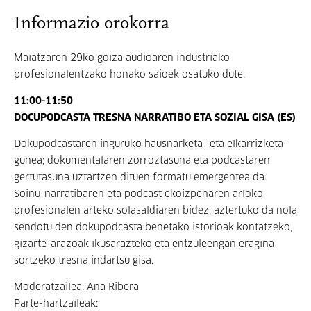
Informazio orokorra
Maiatzaren 29ko goiza audioaren industriako
profesionalentzako honako saioek osatuko dute.
11:00-11:50
DOCUPODCASTA TRESNA NARRATIBO ETA SOZIAL GISA (ES)
Dokupodcastaren inguruko hausnarketa- eta elkarrizketa-
gunea; dokumentalaren zorroztasuna eta podcastaren
gertutasuna uztartzen dituen formatu emergentea da.
Soinu-narratibaren eta podcast ekoizpenaren arloko
profesionalen arteko solasaldiaren bidez, aztertuko da nola
sendotu den dokupodcasta benetako istorioak kontatzeko,
gizarte-arazoak ikusarazteko eta entzuleengan eragina
sortzeko tresna indartsu gisa.
Moderatzailea: Ana Ribera
Parte-hartzaileak: