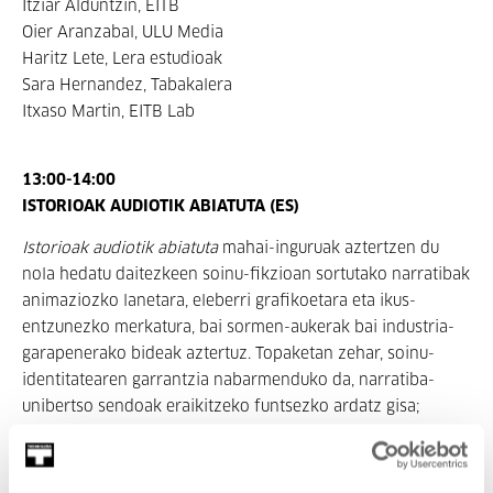
Itziar Alduntzin, EITB
Oier Aranzabal, ULU Media
Haritz Lete, Lera estudioak
Sara Hernandez, Tabakalera
Itxaso Martin, EITB Lab
13:00-14:00
ISTORIOAK AUDIOTIK ABIATUTA (ES)
Istorioak audiotik abiatuta
mahai-inguruak aztertzen du
nola hedatu daitezkeen soinu-fikzioan sortutako narratibak
animaziozko lanetara, eleberri grafikoetara eta ikus-
entzunezko merkatura, bai sormen-aukerak bai industria-
garapenerako bideak aztertuz. Topaketan zehar, soinu-
identitatearen garrantzia nabarmenduko da, narratiba-
unibertso sendoak eraikitzeko funtsezko ardatz gisa;
jatorrizko formatua gainditu eta audientzia ezberdinekin
konektatzeko gai diren unibertsoak, sorkuntza
garaikiderako eta istorioen zirkulaziorako aukera berriak