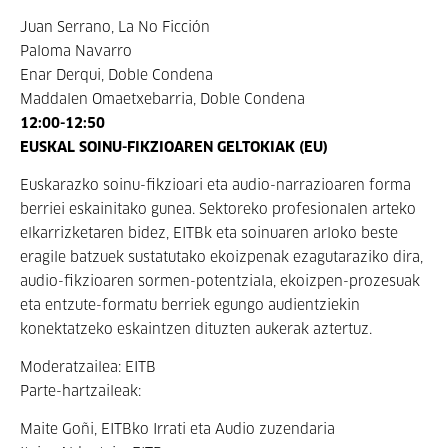
Juan Serrano, La No Ficción
Paloma Navarro
Enar Derqui, Doble Condena
Maddalen Omaetxebarria, Doble Condena
12:00-12:50
EUSKAL SOINU-FIKZIOAREN GELTOKIAK (EU)
Euskarazko soinu-fikzioari eta audio-narrazioaren forma
berriei eskainitako gunea. Sektoreko profesionalen arteko
elkarrizketaren bidez, EITBk eta soinuaren arloko beste
eragile batzuek sustatutako ekoizpenak ezagutaraziko dira,
audio-fikzioaren sormen-potentziala, ekoizpen-prozesuak
eta entzute-formatu berriek egungo audientziekin
konektatzeko eskaintzen dituzten aukerak aztertuz.
Moderatzailea: EITB
Parte-hartzaileak:
Maite Goñi, EITBko Irrati eta Audio zuzendaria