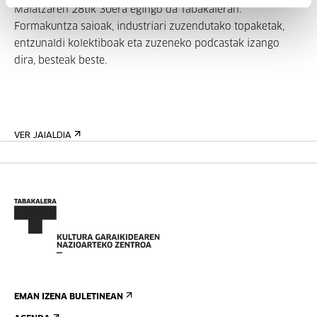
Maiatzaren 28tik 30era egingo da Tabakaleran.
Formakuntza saioak, industriari zuzendutako topaketak,
entzunaldi kolektiboak eta zuzeneko podcastak izango
dira, besteak beste.
VER JAIALDIA
EMAN IZENA BULETINEAN