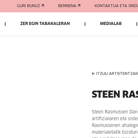
GURI BURUZ
BERRIENA
KONTAKTUA ETA ORD
ZER EGIN TABAKALERAN
MEDIALAB
ITZULI ARTISTENTZA
STEEN R
Steen Rasmussen Danim
artifizialaren eta sis
Rasmussenen ahalegin 
materialetatik bizidun