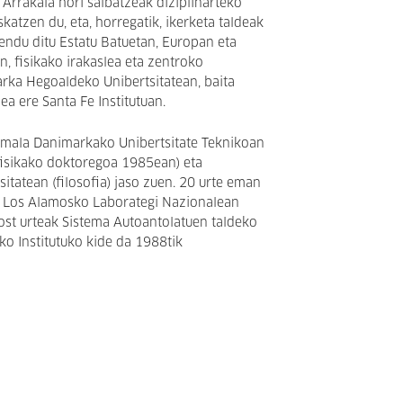
. Arrakala hori salbatzeak diziplinarteko
skatzen du, eta, horregatik, ikerketa taldeak
zendu ditu Estatu Batuetan, Europan eta
, fisikako irakaslea eta zentroko
rka Hegoaldeko Unibertsitatean, baita
ea ere Santa Fe Institutuan.
rmala Danimarkako Unibertsitate Teknikoan
fisikako doktoregoa 1985ean) eta
tatean (filosofia) jaso zuen. 20 urte eman
an Los Alamosko Laborategi Nazionalean
ost urteak Sistema Autoantolatuen taldeko
eko Institutuko kide da 1988tik