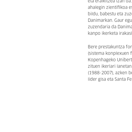
eta eraikitzea izan da
ahalegin zientifikoa e
bildu, babestu eta zu
Danimarkan. Gaur egun
zuzendaria da Danima
kanpo ikerketa irakasl
Bere prestakuntza fo
(sistema konplexuen 
Kopenhageko Unibertsi
zituen ikerlari lanet
(1988-2007), azken b
lider gisa eta Santa F