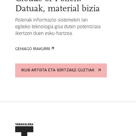
Datuak, material bizia
Polenak informazio-sistemekin lan
egiteko teknologia gisa duten potentziala
ikertzen duen esku-hartzea.
GEHIAGO IRAKURRI
IKUSI ARTISTA ETA SORTZAILE GUZTIAK