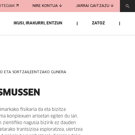
UTEGIAK
NIRE KONTUA
JARRAI GAITZAZU
IKUSI, IRAKURRI, ENTZUN
ZATOZ
KO ETA SORTZAILEENTZAKO GUNERA
ASMUSSEN
arkako fisikaria da eta bizitza
tema konplexuen arloetan egiten du lan.
zientifiko nagusia bizirik ez dauden
etarako trantsizioa esploratzea, ulertzea