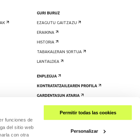
GURI BURUZ
IAK
EZAGUTU GAITZAZU
ERAIKINA
HISTORIA
TABAKALERAN SORTUA
LANTALDEA
ENPLEGUA
KONTRATATZAILEAREN PROFILA
GARDENTASUN ATARIA
Permitir todas las cookies
er funciones de
ga del sitio web
Personalizar
arla con otra