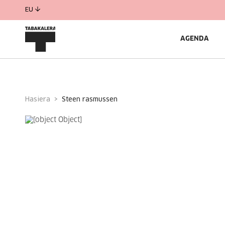
EU
AGENDA
Hasiera
steen rasmussen