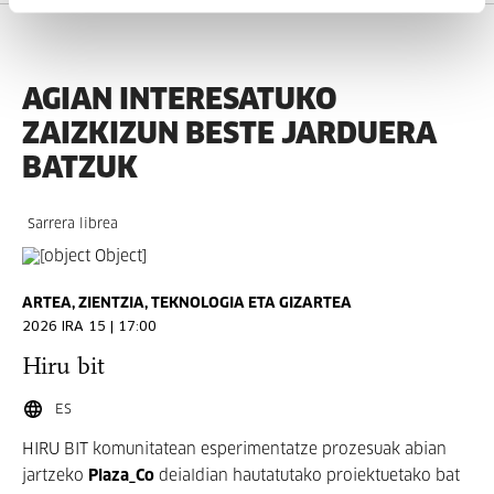
AGIAN INTERESATUKO
ZAIZKIZUN BESTE JARDUERA
BATZUK
Sarrera librea
ARTEA, ZIENTZIA, TEKNOLOGIA ETA GIZARTEA
2026 IRA 15 | 17:00
Hiru bit
ES
HIRU BIT
komunitatean esperimentatze prozesuak abian
jartzeko
Plaza_Co
deialdian hautatutako proiektuetako bat