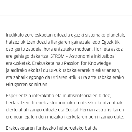
Irudikatu zure eskuetan dituzula eguzki sistemako planetak,
hatzez ukitzen duzula Ilargiaren gainazala, edo Eguzkitik
oso gertu zaudela, hura entzuteko moduan. Hori eta askoz
ere gehiago dakartza ‘STROM – Astronomia inklusiboa’
erakusketak. Erakusketa hau Passion for Knowledge
jaialdirako ekoitzi du DIPCk Tabakalerarekin elkarlanean,
eta zabalik egongo da urriaren 4tik 31ra arte Tabakalerako
Hirugarren solairuan.
Esperientzia interaktibo eta multisentsorialen bidez,
bertaratzen direnek astronomiako funtsezko kontzeptuak
ulertu ahal izango dituzte eta Euskal Herrian astrofisikaren
eremuan egiten den mugako ikerketaren berri izango dute.
Erakusketaren funtsezko helburuetako bat da