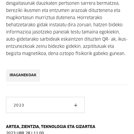
desgaitasunak dauzkaten pertsonen sarrera bermatzea,
bereziki ikusmen eta entzumen arazoak dituztenena eta
mugikortasun murriztua dutenena. Horretarako
behatzetarako gidak instalatu dira zoruan, hatzen bideko
informazioa jasotzeko panelak testu tamaina egokiekin,
auto-gidetarako sarbideak eskaintzen dituzten QR- ak, ikus-
entzunezkoak zeinu bidezko gidekin, azpitituluak eta
begizta magnetikoa, dena oztopo fisikorik gabeko gunean.
IRAGANEKOAK
2023
ARTEA, ZIENTZIA, TEKNOLOGIA ETA GIZARTEA
2023 URR 28 | 11:00