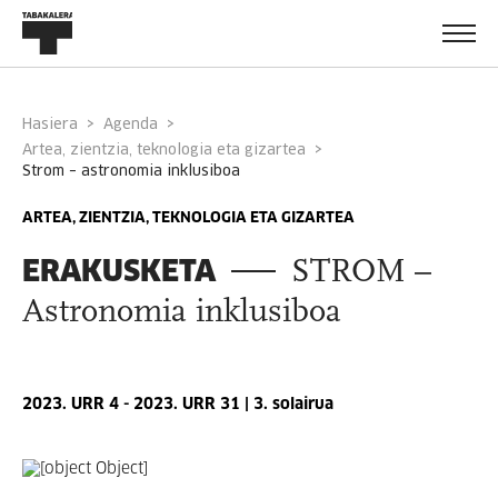
Hasiera
Agenda
Artea, zientzia, teknologia eta gizartea
strom – astronomia inklusiboa
ARTEA, ZIENTZIA, TEKNOLOGIA ETA GIZARTEA
ERAKUSKETA
STROM –
Astronomia inklusiboa
2023. URR 4 - 2023. URR 31 | 3. solairua