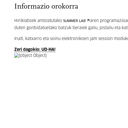
Informazio orokorra
Hiriklabsek antolatutako
-aren programazioar
SUMMER LAB
duten gonbidatuetako batzuk beraiek gailu, jostailu eta ka
Irudi, katxarro eta soinu elektronikoen jam session modu
Zeri dagokio: UD-HA!