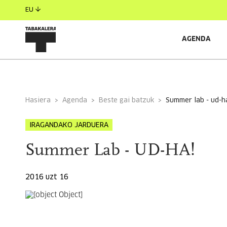
EU
AGENDA
INFORMAZIO OROKORRA
Hasiera
Agenda
Beste gai batzuk
summer lab - ud-h
IRAGANDAKO JARDUERA
Summer Lab - UD-HA!
2016 uzt 16