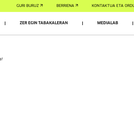
GURI BURUZ
BERRIENA
KONTAKTUA ETA ORD
ZER EGIN TABAKALERAN
MEDIALAB
a!