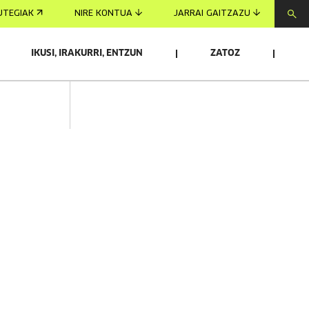
UTEGIAK
NIRE KONTUA
JARRAI GAITZAZU
IKUSI, IRAKURRI, ENTZUN
ZATOZ