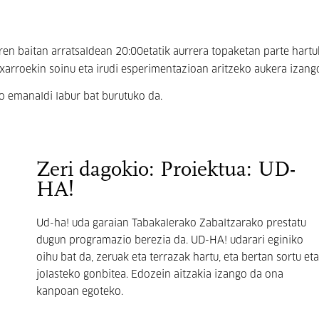
en baitan arratsaldean 20:00etatik aurrera topaketan parte hart
txarroekin soinu eta irudi esperimentazioan aritzeko aukera izang
ko emanaldi labur bat burutuko da.
Zeri dagokio: Proiektua: UD-
HA!
Ud-ha! uda garaian Tabakalerako Zabaltzarako prestatu
dugun programazio berezia da. UD-HA! udarari eginiko
oihu bat da, zeruak eta terrazak hartu, eta bertan sortu eta
jolasteko gonbitea. Edozein aitzakia izango da ona
kanpoan egoteko.