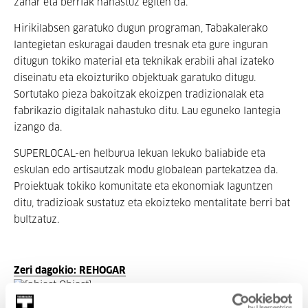
zahar eta berriak nahastuz egiten da.
Hirikilabsen garatuko dugun programan, Tabakalerako
lantegietan eskuragai dauden tresnak eta gure inguran
ditugun tokiko material eta teknikak erabili ahal izateko
diseinatu eta ekoizturiko objektuak garatuko ditugu.
Sortutako pieza bakoitzak ekoizpen tradizionalak eta
fabrikazio digitalak nahastuko ditu. Lau eguneko lantegia
izango da.
SUPERLOCAL-en helburua lekuan lekuko baliabide eta
eskulan edo artisautzak modu globalean partekatzea da.
Proiektuak tokiko komunitate eta ekonomiak laguntzen
ditu, tradizioak sustatuz eta ekoizteko mentalitate berri bat
bultzatuz.
Zeri dagokio: REHOGAR