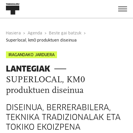
Hasiera
Agenda
Beste gai batzuk
superlocal, km0 produktuen diseinua
IRAGANDAKO JARDUERA
LANTEGIAK
SUPERLOCAL, KM0
produktuen diseinua
DISEINUA, BERRERABILERA,
TEKNIKA TRADIZIONALAK ETA
TOKIKO EKOIZPENA