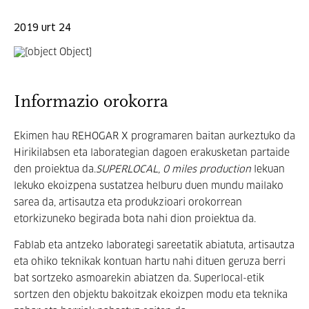
2019 urt 24
Informazio orokorra
Ekimen hau REHOGAR X programaren baitan aurkeztuko da
Hirikilabsen eta laborategian dagoen erakusketan partaide
den proiektua da.
SUPERLOCAL, 0 miles production
lekuan
lekuko ekoizpena sustatzea helburu duen mundu mailako
sarea da, artisautza eta produkzioari orokorrean
etorkizuneko begirada bota nahi dion proiektua da.
Fablab eta antzeko laborategi sareetatik abiatuta, artisautza
eta ohiko teknikak kontuan hartu nahi dituen geruza berri
bat sortzeko asmoarekin abiatzen da. Superlocal-etik
sortzen den objektu bakoitzak ekoizpen modu eta teknika