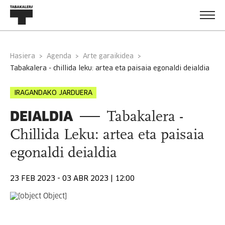
Hasiera
Agenda
Arte garaikidea
tabakalera - chillida leku: artea eta paisaia egonaldi deialdia
IRAGANDAKO JARDUERA
DEIALDIA
Tabakalera -
Chillida Leku: artea eta paisaia
egonaldi deialdia
23 FEB 2023 - 03 ABR 2023 | 12:00