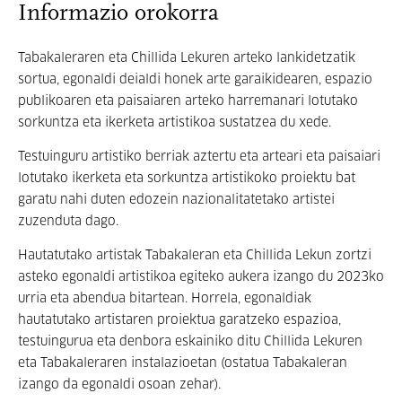
Informazio orokorra
Tabakaleraren eta Chillida Lekuren arteko lankidetzatik
sortua, egonaldi deialdi honek arte garaikidearen, espazio
publikoaren eta paisaiaren arteko harremanari lotutako
sorkuntza eta ikerketa artistikoa sustatzea du xede.
Testuinguru artistiko berriak aztertu eta arteari eta paisaiari
lotutako ikerketa eta sorkuntza artistikoko proiektu bat
garatu nahi duten edozein nazionalitatetako artistei
zuzenduta dago.
Hautatutako artistak Tabakaleran eta Chillida Lekun zortzi
asteko egonaldi artistikoa egiteko aukera izango du 2023ko
urria eta abendua bitartean. Horrela, egonaldiak
hautatutako artistaren proiektua garatzeko espazioa,
testuingurua eta denbora eskainiko ditu Chillida Lekuren
eta Tabakaleraren instalazioetan (ostatua Tabakaleran
izango da egonaldi osoan zehar).