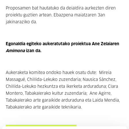
Proposamen bat hautatuko da deialdira aurkezten diren
proiektu guztien artean. Ebazpena maiatzaren 3an
jakinaraziko da.
Egonaldia egiteko aukeratutako proiektua Ane Zelaiaren
Amimona
izan da.
Aukeraketa komitea ondoko hauek osatu dute: Mireia
Massagué, Chillida-Lekuko zuzendaria; Nausica Sánchez,
Chillida-Lekuko hezkuntza eta ikerketa arduraduna; Clara
Montero, Tabakalerako kultur zuzendaria; Ane Agirre,
Tabakalerako arte garaikide arduraduna eta Laida Mendia,
Tabakalerako arte garaikide teknikaria.