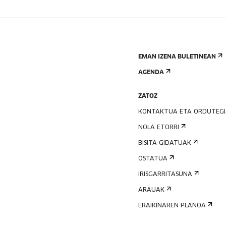
EMAN IZENA BULETINEAN
AGENDA
ZATOZ
KONTAKTUA ETA ORDUTEG
NOLA ETORRI
BISITA GIDATUAK
OSTATUA
IRISGARRITASUNA
ARAUAK
ERAIKINAREN PLANOA