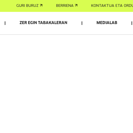
GURI BURUZ
BERRIENA
KONTAKTUA ETA ORD
ZER EGIN TABAKALERAN
MEDIALAB