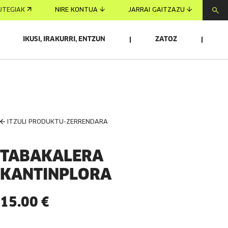
UTEGIAK
NIRE KONTUA
JARRAI GAITZAZU
IKUSI, IRAKURRI, ENTZUN
ZATOZ
ITZULI PRODUKTU-ZERRENDARA
TABAKALERA
KANTINPLORA
15.00 €