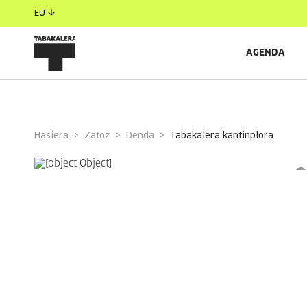
EU
AGENDA
Hasiera
Zatoz
Denda
tabakalera kantinplora