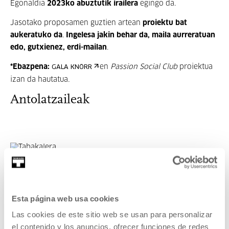
Egonaldia
2023ko abuztutik irailera
egingo da.
Jasotako proposamen guztien artean
proiektu bat
aukeratuko da
.
Ingelesa jakin behar da, maila aurreratuan
edo, gutxienez, erdi-mailan
.
*Ebazpena:
-en
Passion Social Club
proiektua
GALA KNÖRR
izan da hautatua
.
Antolatzaileak
Esta página web usa cookies
Las cookies de este sitio web se usan para personalizar
el contenido y los anuncios, ofrecer funciones de redes