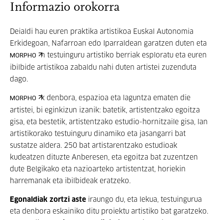
Informazio orokorra
Deialdi hau euren praktika artistikoa Euskal Autonomia
Erkidegoan, Nafarroan edo Iparraldean garatzen duten eta
n testuinguru artistiko berriak esploratu eta euren
MORPHO
ibilbide artistikoa zabaldu nahi duten artistei zuzenduta
dago.
k denbora, espazioa eta laguntza ematen die
MORPHO
artistei, bi eginkizun izanik: batetik, artistentzako egoitza
gisa, eta bestetik, artistentzako estudio-hornitzaile gisa, lan
artistikorako testuinguru dinamiko eta jasangarri bat
sustatze aldera. 250 bat artistarentzako estudioak
kudeatzen dituzte Anberesen, eta egoitza bat zuzentzen
dute Belgikako eta nazioarteko artistentzat, horiekin
harremanak eta ibilbideak eratzeko.
Egonaldiak
zortzi aste
iraungo du, eta lekua, testuingurua
eta denbora eskainiko ditu proiektu artistiko bat garatzeko.