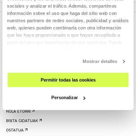
sociales y analizar el tráfico. Además, compartimos
información sobre el uso que haga del sitio web con
nuestros partners de redes sociales, publicidad y análisis
web, quienes pueden combinarla con otra información
que les haya proporcionado o que hayan recopilado a
partir del uso que haya hecho de sus servicios. Puede
obtener más información
AQUÍ
Mostrar detalles
EMAN IZENA BULETINEAN
AGENDA
Permitir todas las cookies
ZATOZ
Personalizar
KONTAKTUA ETA ORDUTEGIAK
NOLA ETORRI
BISITA GIDATUAK
OSTATUA