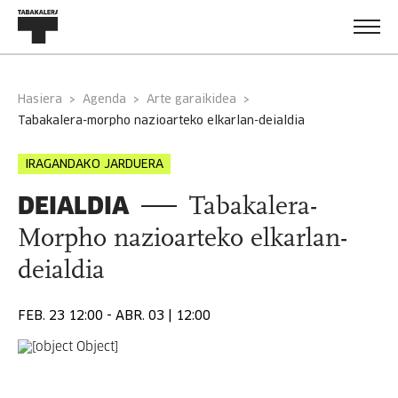
Hasiera
Agenda
Arte garaikidea
tabakalera-morpho nazioarteko elkarlan-deialdia
IRAGANDAKO JARDUERA
DEIALDIA
Tabakalera-
Morpho nazioarteko elkarlan-
deialdia
FEB. 23 12:00 - ABR. 03 | 12:00