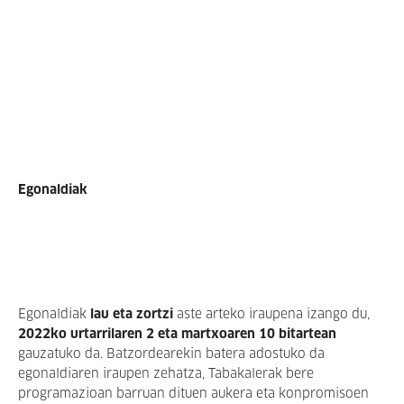
Egonaldiak
Egonaldiak
lau eta zortzi
aste arteko iraupena izango du,
2022ko urtarrilaren 2 eta martxoaren 10 bitartean
gauzatuko da. Batzordearekin batera adostuko da
egonaldiaren iraupen zehatza, Tabakalerak bere
programazioan barruan dituen aukera eta konpromisoen