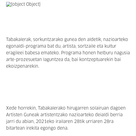
Tabakalerak, sorkuntzarako gunea den aldetik, nazioarteko
egonaldi-programa bat du, artista, sortzaile eta kultur
eragileei babesa emateko. Programa honen helburu nagusia
arte-prozesuetan laguntzea da, bai kontzeptuarekin bai
ekoizpenarekin.
Xede horrekin, Tabakalerako hirugarren solairuan dagoen
Artisten Guneak artistentzako nazioarteko deialdi berria
jarri du abian, 2021eko irailaren 28tik urriaren 28ra
bitartean irekita egongo dena.