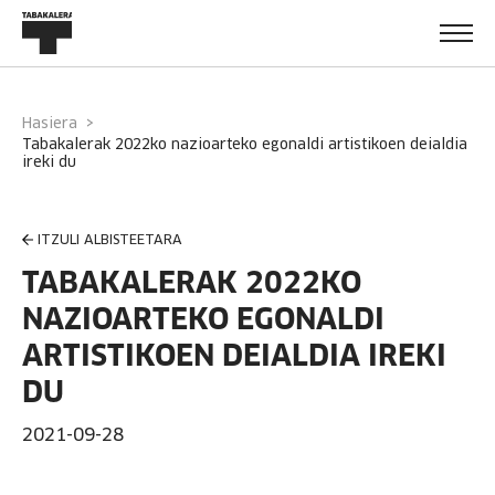
Hasiera
tabakalerak 2022ko nazioarteko egonaldi artistikoen deialdia
ireki du
ITZULI ALBISTEETARA
TABAKALERAK 2022KO
NAZIOARTEKO EGONALDI
ARTISTIKOEN DEIALDIA IREKI
DU
2021-09-28