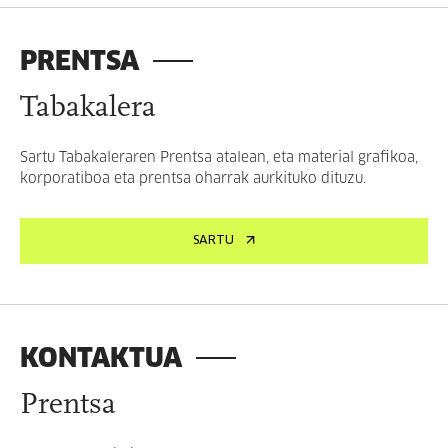
PRENTSA
Tabakalera
Sartu Tabakaleraren Prentsa atalean, eta material grafikoa,
korporatiboa eta prentsa oharrak aurkituko dituzu.
SARTU
KONTAKTUA
Prentsa