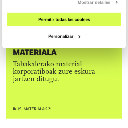
Mostrar detalles
Permitir todas las cookies
DESKARGAK
Personalizar
DESKARGATZEKO
MATERIALA
Tabakalerako material
korporatiboak zure eskura
jartzen ditugu.
IKUSI MATERIALAK