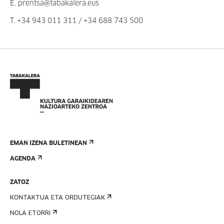
E.
prentsa@tabakalera.eus
T.
+34 943 011 311
/
+34 688 743 500
EMAN IZENA BULETINEAN
AGENDA
ZATOZ
KONTAKTUA ETA ORDUTEGIAK
NOLA ETORRI