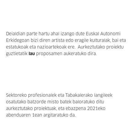
Deialdian parte hartu ahal izango dute Euskal Autonomi
Erkidegoan bizi diren artista edo eragile kulturalak, bai eta
estatukoak eta nazioartekoak ere. Aurkeztutako proiektu
guztietatik
lau
proposamen aukeratuko dira.
Sektoreko profesionalek eta Tabakalerako langileek
osatutako batzorde misto batek baloratuko ditu
aurkeztutako proiektuak, eta ebazpena 2021eko
abenduaren 1ean argitaratuko da.