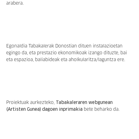
arabera.
Egonaldia Tabakalerak Donostian dituen instalazioetan
egingo da, eta prestazio ekonomikoak izango dituzte, bai
eta espazioa, baliabideak eta aholkularitza/laguntza ere.
Proiektuak aurkezteko,
Tabakaleraren webgunean
(Artisten Gunea) dagoen inprimakia
bete beharko da.