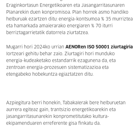
Eraginkortasun Energetikoaren eta Jasangarritasunaren
Planarekin duen konpromisoa. Plan horrek asmo handiko
helburuak ezartzen ditu: energia-kontsumoa % 35 murriztea
eta hamarkada amaierarako energiaren % 70 iturri
berriztagarrietatik datorrela ziurtatzea.
Mugarri hori 2024ko urrian
AENORen ISO 50001 ziurtagiria
lortzeari gehitu behar zaio. Ziurtagiri hori munduko
energia-kudeaketako estandarrik ezagunena da, eta
zentroan energia-prozesuen sistematizazioa eta
etengabeko hobekuntza egiaztatzen ditu.
Azpiegitura berri honekin, Tabakalerak bere helburuetan
aurrera egiteaz gain, trantsizio energetikoarekin eta
jasangarritasunarekin konprometitutako kultura-
ekipamenduaren erreferente gisa finkatu da.