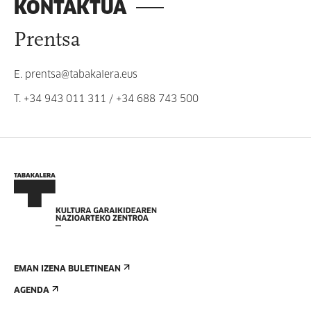
KONTAKTUA
Prentsa
E.
prentsa@tabakalera.eus
T.
+34 943 011 311
/
+34 688 743 500
EMAN IZENA BULETINEAN
AGENDA