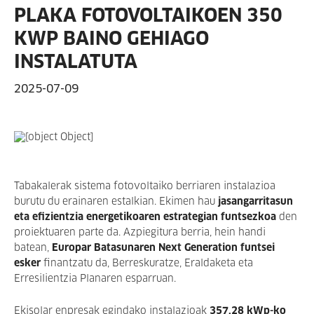
PLAKA FOTOVOLTAIKOEN 350
KWP BAINO GEHIAGO
INSTALATUTA
2025-07-09
Tabakalerak sistema fotovoltaiko berriaren instalazioa
burutu du erainaren estalkian. Ekimen hau
jasangarritasun
eta efizientzia energetikoaren estrategian funtsezkoa
den
proiektuaren parte da. Azpiegitura berria, hein handi
batean,
Europar Batasunaren Next Generation funtsei
esker
finantzatu da, Berreskuratze, Eraldaketa eta
Erresilientzia Planaren esparruan.
Ekisolar enpresak egindako instalazioak
357,28 kWp-ko