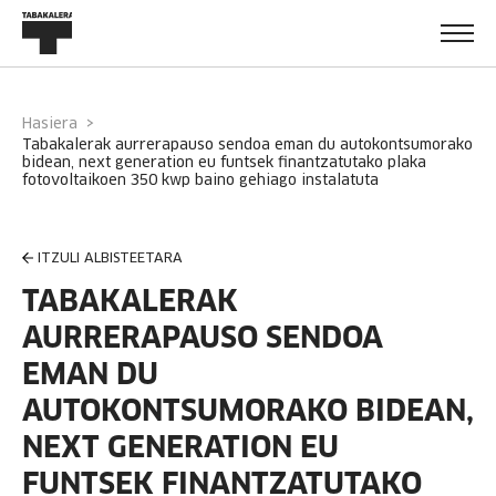
Hasiera
tabakalerak aurrerapauso sendoa eman du autokontsumorako
bidean, next generation eu funtsek finantzatutako plaka
fotovoltaikoen 350 kwp baino gehiago instalatuta
ITZULI ALBISTEETARA
TABAKALERAK
AURRERAPAUSO SENDOA
EMAN DU
AUTOKONTSUMORAKO BIDEAN,
NEXT GENERATION EU
FUNTSEK FINANTZATUTAKO