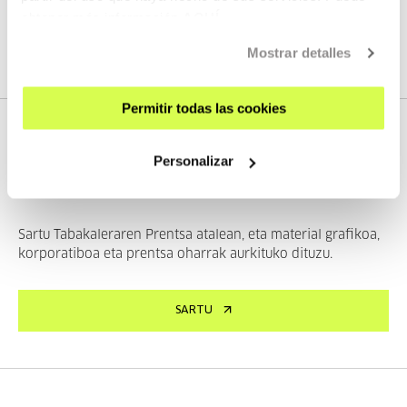
obtener más información
AQUÍ
IKUSI MATERIALAK
Mostrar detalles
Permitir todas las cookies
PRENTSA
Personalizar
Tabakalera
Sartu Tabakaleraren Prentsa atalean, eta material grafikoa,
korporatiboa eta prentsa oharrak aurkituko dituzu.
SARTU