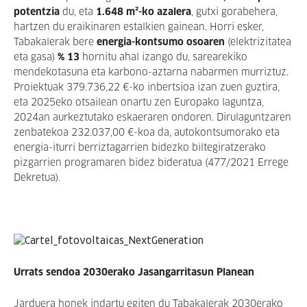
potentzia
du, eta
1.648 m²-ko azalera
, gutxi gorabehera,
hartzen du eraikinaren estalkien gainean. Horri esker,
Tabakalerak bere
energia-kontsumo osoaren
(elektrizitatea
eta gasa)
% 13
hornitu ahal izango du, sarearekiko
mendekotasuna eta karbono-aztarna nabarmen murriztuz.
Proiektuak 379.736,22 €-ko inbertsioa izan zuen guztira,
eta 2025eko otsailean onartu zen Europako laguntza,
2024an aurkeztutako eskaeraren ondoren. Dirulaguntzaren
zenbatekoa 232.037,00 €-koa da, autokontsumorako eta
energia-iturri berriztagarrien bidezko biltegiratzerako
pizgarrien programaren bidez bideratua (477/2021 Errege
Dekretua).
Urrats sendoa 2030erako Jasangarritasun Planean
Jarduera honek indartu egiten du Tabakalerak 2030erako