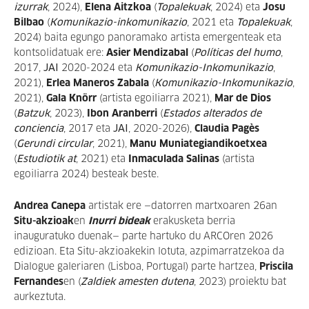
izurrak
, 2024),
Elena Aitzkoa
(
Topalekuak
, 2024) eta
Josu
Bilbao
(
Komunikazio-inkomunikazio
, 2021 eta
Topalekuak
,
2024) baita egungo panoramako artista emergenteak eta
kontsolidatuak ere:
Asier Mendizabal
(
Políticas del humo
,
2017,
JAI
2020-2024 eta
Komunikazio-Inkomunikazio
,
2021),
Erlea Maneros Zabala
(
Komunikazio-Inkomunikazio
,
2021),
Gala Knörr
(artista egoiliarra 2021),
Mar de Dios
(
Batzuk
, 2023),
Ibon Aranberri
(
Estados alterados de
conciencia
, 2017 eta
JAI
, 2020-2026),
Claudia Pagès
(
Gerundi circular
, 2021),
Manu Muniategiandikoetxea
(
Estudiotik at
, 2021) eta
Inmaculada Salinas
(artista
egoiliarra 2024) besteak beste.
Andrea Canepa
artistak ere
—
datorren martxoaren 26an
Situ-akzioak
en
Inurri bideak
erakusketa berria
inauguratuko duenak
—
parte hartuko du ARCOren 2026
edizioan. Eta Situ-akzioakekin lotuta, azpimarratzekoa da
Dialogue galeriaren (Lisboa, Portugal) parte hartzea,
Priscila
Fernandes
en (
Zaldiek amesten dutena
, 2023) proiektu bat
aurkeztuta.