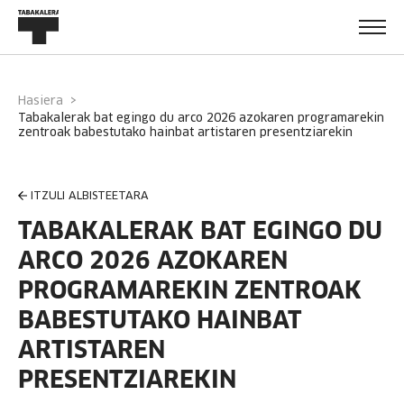
Hasiera
tabakalerak bat egingo du arco 2026 azokaren programarekin
zentroak babestutako hainbat artistaren presentziarekin
ITZULI ALBISTEETARA
TABAKALERAK BAT EGINGO DU
ARCO 2026 AZOKAREN
PROGRAMAREKIN ZENTROAK
BABESTUTAKO HAINBAT
ARTISTAREN
PRESENTZIAREKIN