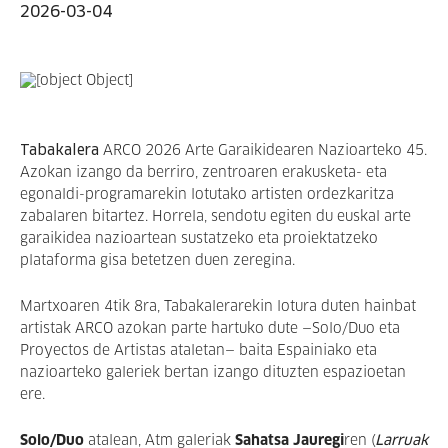
2026-03-04
Tabakalera
ARCO 2026 Arte Garaikidearen Nazioarteko 45.
Azokan izango da berriro, zentroaren erakusketa- eta
egonaldi-programarekin lotutako artisten ordezkaritza
zabalaren bitartez. Horrela, sendotu egiten du euskal arte
garaikidea nazioartean sustatzeko eta proiektatzeko
plataforma gisa betetzen duen zeregina.
Martxoaren 4tik 8ra, Tabakalerarekin lotura duten hainbat
artistak ARCO azokan parte hartuko dute
—
Solo/Duo eta
Proyectos de Artistas ataletan
—
baita Espainiako eta
nazioarteko galeriek bertan izango dituzten espazioetan
ere.
Solo/Duo
atalean, Atm galeriak
Sahatsa Jauregi
ren
(
Larruak