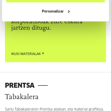
MATERIALA
Personalizar
Tabakalerako material
korporatiboak zure eskura
jartzen ditugu.
IKUSI MATERIALAK
PRENTSA
Tabakalera
Sartu Tabakaleraren Prentsa atalean, eta material grafikoa,