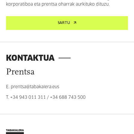
korporatiboa eta prentsa oharrak aurkituko dituzu.
SARTU
KONTAKTUA
Prentsa
E.
prentsa@tabakalera.eus
T.
+34 943 011 311
/
+34 688 743 500