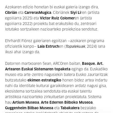
Azokaren edizio honetan bi euskal galeria izango dira,
Cibrián
eta
CarrerasMugica
. Cibriánek
Siyi Li
ren (artista
egoiliarra 2025) eta
Victor Ruiz Colome
r
en (artista
egoiliarra 2022) proiektu bat erakutsiko du, zentroari
lotutako sortzaileen nazioarteko proiekzioa sendotuz.
Ehrhardt Flórez galeriaren egoitzan —azokaren programa
ofizialetik kanpo—
Laia Estruch
en (
Topalekuak
, 2024) lana
ikusi ahal izango da.
Datorren martxoaren 5ean, ARCOren baitan,
Basque. Art.
Artearen Euskal Sistemaren topaketa
egingo da. Euskadiko
museo eta arte-zentro nagusiekin batera
Eusko Jaurlaritzak
bultzatutako
ekimen estrategiko
honen bidez artea indartu
nahi da identitate kultural garaikidearen ardatz nagusi gisa,
ekosistema sortzailea sendotuta eta euskal talentu
artistikoa nazioarteko zirkuituetan proiektatuta. Sistema
hau
Artium Museoa
,
Arte Ederren Bilboko Museoa
,
Guggenheim Bilbao Museoa
eta
Tabakalera
bezalako