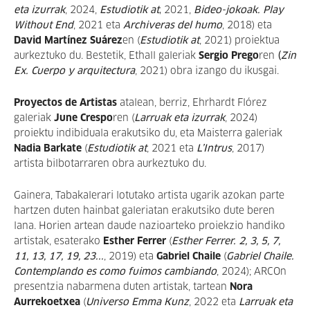
eta izurrak
, 2024,
Estudiotik at
,
2021,
Bideo-jokoak. Play
Without End
, 2021 eta
Archiveras del humo
, 2018) eta
David Martínez Suárez
en (
Estudiotik at
, 2021) proiektua
aurkeztuko du. Bestetik, Ethall galeriak
Sergio Prego
ren
(
Zin
Ex. Cuerpo y arquitectura
, 2021) obra izango du ikusgai.
Proyectos de Artistas
atalean, berriz, Ehrhardt Flórez
galeriak
June Crespo
ren (
Larruak eta izurrak
, 2024)
proiektu indibiduala erakutsiko du, eta Maisterra galeriak
Nadia Barkate
(
Estudiotik at
, 2021 eta
L’Intrus
, 2017)
artista bilbotarraren obra aurkeztuko du.
Gainera, Tabakalerari lotutako artista ugarik azokan parte
hartzen duten hainbat galeriatan erakutsiko dute beren
lana. Horien artean daude nazioarteko proiekzio handiko
artistak, esaterako
Esther Ferrer
(
Esther Ferrer. 2, 3, 5, 7,
11, 13, 17, 19, 23...
, 2019) eta
Gabriel Chaile
(
Gabriel Chaile.
Contemplando es como fuimos cambiando
, 2024); ARCOn
presentzia nabarmena duten artistak, tartean
Nora
Aurrekoetxea
(
Universo Emma Kunz
, 2022 eta
Larruak eta