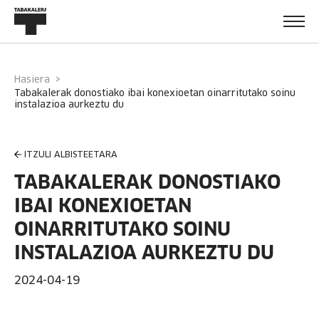
Hasiera
tabakalerak donostiako ibai konexioetan oinarritutako soinu
instalazioa aurkeztu du
ITZULI ALBISTEETARA
TABAKALERAK DONOSTIAKO
IBAI KONEXIOETAN
OINARRITUTAKO SOINU
INSTALAZIOA AURKEZTU DU
2024-04-19