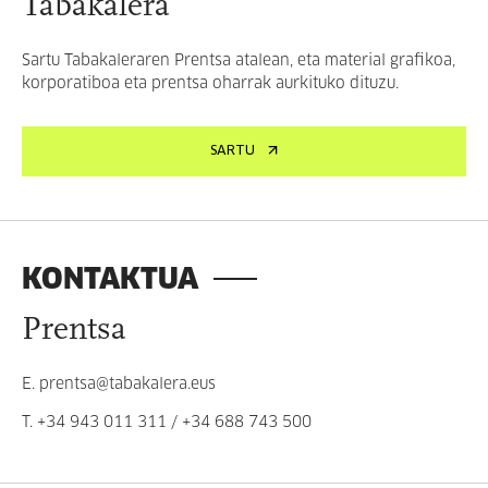
Tabakalera
Sartu Tabakaleraren Prentsa atalean, eta material grafikoa,
korporatiboa eta prentsa oharrak aurkituko dituzu.
SARTU
KONTAKTUA
Prentsa
E.
prentsa@tabakalera.eus
T.
+34 943 011 311
/
+34 688 743 500