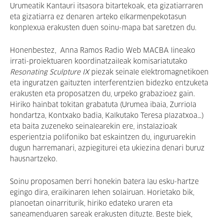
Urumeatik Kantauri itsasora bitartekoak, eta gizatiarraren
eta gizatiarra ez denaren arteko elkarmenpekotasun
konplexua erakusten duen soinu-mapa bat saretzen du.
Honenbestez,
Anna Ramos Radio Web MACBA lineako
irrati-proiektuaren koordinatzaileak komisariatutako
Resonating Sculpture IX
piezak seinale elektromagnetikoen
eta inguratzen gaituzten interferentzien bidezko entzuketa
erakusten eta proposatzen du, urpeko grabazioez gain.
Hiriko hainbat tokitan grabatuta (Urumea ibaia, Zurriola
hondartza, Kontxako badia, Kalkutako Teresa plazatxoa…)
eta baita zuzeneko seinalearekin ere, instalazioak
esperientzia polifoniko bat eskaintzen du, inguruarekin
dugun harremanari, azpiegiturei eta ukiezina denari buruz
hausnartzeko.
Soinu proposamen berri honekin batera lau esku-hartze
egingo dira, eraikinaren lehen solairuan. Horietako bik,
planoetan oinarriturik, hiriko edateko uraren eta
saneamenduaren sareak erakusten dituzte. Beste biek,