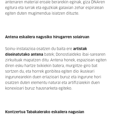
antenaren material eroale berarekin eginak, giza DNAren
egitura eta lurrak eta eguzkiak galaxian zehar espiralean
egiten duten mugimendua islatzen dituzte.
Antena eskailera nagusiko hirugarren solairuan
Soinu-instalazioa osatzen du baita ere
artistak
diseinatutako antena
batek; Donostialdeko ibai-sarearen
zirkuituak mapatzen ditu. Antena honek, espazioan egiten
diren esku hartze txikiekin batera, murgiltze-giro bat
sortzen du, eta horrek gonbitea egiten dio ikusleari
ingurunearekin duen erlazioari buruz eta ingurune hori
osatzen duten elementu natural eta artifizialekin duen
konexioari buruz hausnarketa egiteko.
Kontzertua
Tabakalerako eskailera nagusian