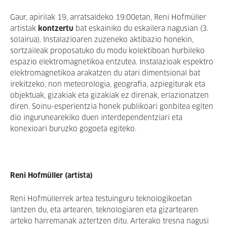
Gaur, apirilak 19, arratsaldeko 19:00etan, Reni Hofmüller
artistak
kontzertu
bat eskainiko du eskailera nagusian (3.
solairua). Instalazioaren zuzeneko aktibazio honekin,
sortzaileak proposatuko du modu kolektiboan hurbileko
espazio elektromagnetikoa entzutea. Instalazioak espektro
elektromagnetikoa arakatzen du atari dimentsional bat
irekitzeko, non meteorologia, geografia, azpiegiturak eta
objektuak, gizakiak eta gizakiak ez direnak, erlazionatzen
diren. Soinu-esperientzia honek publikoari gonbitea egiten
dio ingurunearekiko duen interdependentziari eta
konexioari buruzko gogoeta egiteko.
Reni Hofmüller (artista)
Reni Hofmüllerrek artea testuinguru teknologikoetan
lantzen du, eta artearen, teknologiaren eta gizartearen
arteko harremanak aztertzen ditu. Arterako tresna nagusi