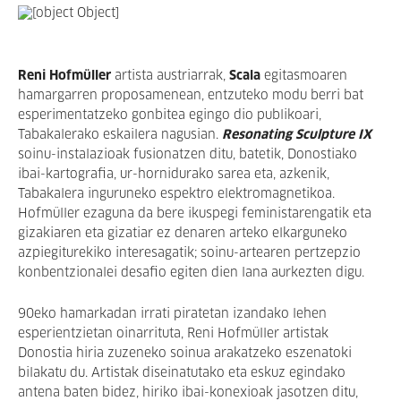
Reni Hofmüller
artista austriarrak,
Scala
egitasmoaren
hamargarren proposamenean, entzuteko modu berri bat
esperimentatzeko gonbitea egingo dio publikoari,
Tabakalerako eskailera nagusian.
Resonating Sculpture IX
soinu-instalazioak fusionatzen ditu, batetik, Donostiako
ibai-kartografia, ur-hornidurako sarea eta, azkenik,
Tabakalera inguruneko espektro elektromagnetikoa.
Hofmüller ezaguna da bere ikuspegi feministarengatik eta
gizakiaren eta gizatiar ez denaren arteko elkarguneko
azpiegiturekiko interesagatik; soinu-artearen pertzepzio
konbentzionalei desafio egiten dien lana aurkezten digu.
90eko hamarkadan irrati piratetan izandako lehen
esperientzietan oinarrituta, Reni Hofmüller artistak
Donostia hiria zuzeneko soinua arakatzeko eszenatoki
bilakatu du. Artistak diseinatutako eta eskuz egindako
antena baten bidez, hiriko ibai-konexioak jasotzen ditu,