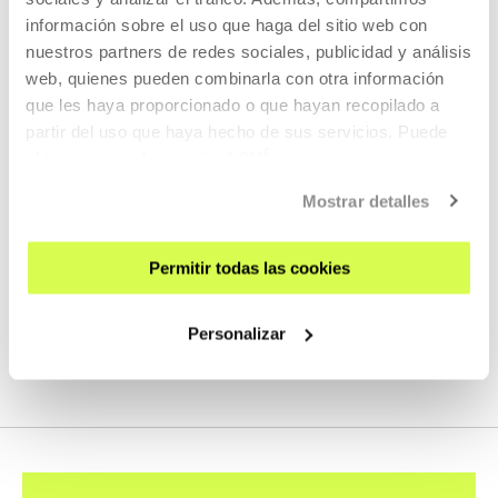
información sobre el uso que haga del sitio web con
nuestros partners de redes sociales, publicidad y análisis
web, quienes pueden combinarla con otra información
Informazio praktikoa
que les haya proporcionado o que hayan recopilado a
partir del uso que haya hecho de sus servicios. Puede
Izenburua:
Resonating Sculpture IX
obtener más información
AQUÍ
Datak: Apirilak 19 - irailak 8
Mostrar detalles
Eraikinaren ordutegia
Permitir todas las cookies
Personalizar