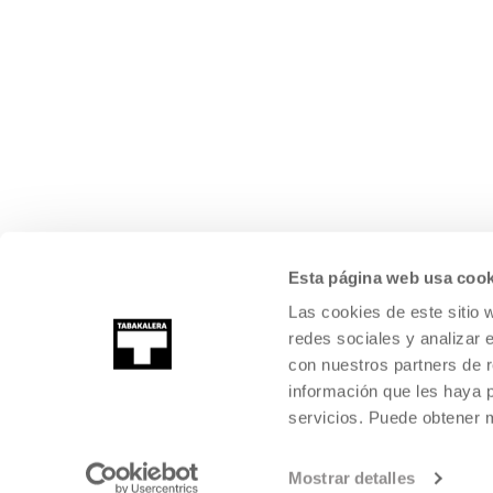
Esta página web usa cook
Las cookies de este sitio 
redes sociales y analizar 
con nuestros partners de r
información que les haya 
servicios. Puede obtener
Mostrar detalles
©
2026
TABAKALERA
.
KULTURA GARAIKIDEAREN NAZIOARTEKO Z