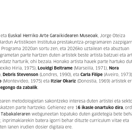
eta
Euskal Herriko Arte Garaikidearen Museoak
, Jorge Oteiza
 Jardun Artistikoen Institutua prestakuntza-programaren zazpigar
z. Programa 2020an sortu zen, eta 2026ko uztailean eta abuztuan
rametan parte hartzen duten artistek beste artista batzuei eta ar
ardatz harturik, ohi bezala. Honako artista hauek parte hartuko du
exiko Hiria, 1975),
Louidgi Beltrame
(Marseilla, 1971),
Nora
),
Debris Stevenson
(Londres, 1990), eta
Carla Filipe
(Aveiro, 1973)
o
(Montevideo, 1975) eta
Itziar Okariz
(Donostia, 1969) artistek er
e egongo da zabalik
.
earen metodologietan sakontzeko interesa duten artistei eta sekt
 eskatzen parte hartzeko. Gehienez ere 1
6 ikasle onartuko dira
, or
a
Tabakaleraren
webguneetan topatuko duten galdetegia bete beh
 inprimakiarekin batera igorri behar dituzte curriculum vitae eta
ten lanen irudien dosier digitala ere.