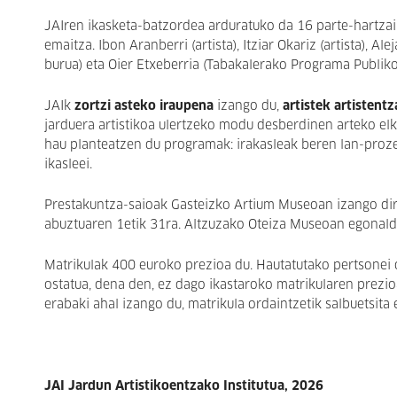
JAIren ikasketa-batzordea arduratuko da 16 parte-hartzai
emaitza. Ibon Aranberri (artista), Itziar Okariz (artista), 
burua) eta Oier Etxeberria (Tabakalerako Programa Publik
JAIk
zortzi asteko iraupena
izango du,
artistek artisten
jarduera artistikoa ulertzeko modu desberdinen arteko elk
hau planteatzen du programak: irakasleak beren lan-prozes
ikasleei.
Prestakuntza-saioak Gasteizko Artium Museoan izango dir
abuztuaren 1etik 31ra. Altzuzako Oteiza Museoan egonaldi 
Matrikulak 400 euroko prezioa du. Hautatutako pertsonei 
ostatua, dena den, ez dago ikastaroko matrikularen prezi
erabaki ahal izango du, matrikula ordaintzetik salbuetsit
JAI Jardun Artistikoentzako Institutua, 2026