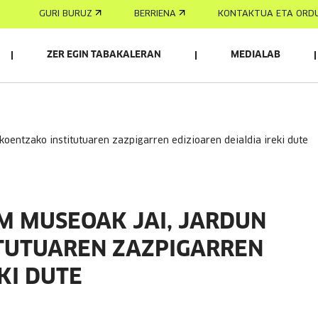
GURI BURUZ
BERRIENA
KONTAKTUA ETA ORD
ZER EGIN TABAKALERAN
MEDIALAB
tikoentzako institutuaren zazpigarren edizioaren deialdia ireki dute
M MUSEOAK JAI, JARDUN
ITUTUAREN ZAZPIGARREN
KI DUTE