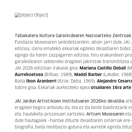
Tabakalera Kultura Garaikidearen Nazioarteko Zentroak
Fundazio Museoaren lankidetzarekin, abian jarri dute JAI
edizioa, izena emateko eskariak egiteko deialdiaren bide
egingo da haren zazpigarren edizioa, hiru erakundeen prog
garaikidearen sektoreko eragileei jakintzak transmititzea 
JAI 2026 edizioan irakasle gisa:
Mariana Castillo Deball
(M
Aurrekoetxea
(Bilbao, 1989),
Maddi Barber
(Lakabe, 1988
Baita
Ibon Aranberri
(Itziar, Deba, 1969),
Alejandro Cesarc
tutore gisa. Eskariak aurkezteko epea
otsailaren 16ra art
JAI Jardun Artistikoen Institutuaren 2026ko deialdia
art
eragileei begira antolatu da, eta ez da beste baldintzarik
eta, hautaketa-prozesuan sartzeko,
Artium Museoaren
et
dute hautagaiek –hantxe dituzte deialdiaren oinarriak ere–;
biografia, baita motibazio-gutuna eta aurretik eginda dituz