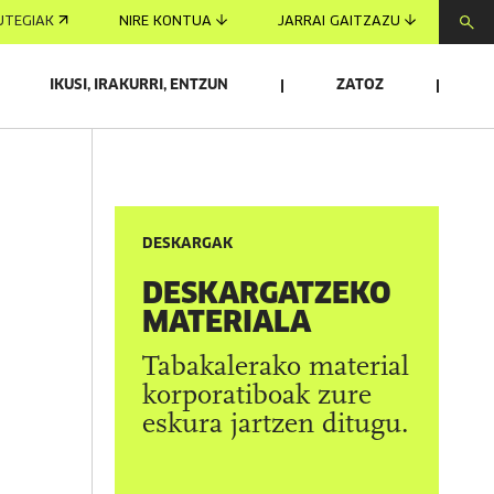
UTEGIAK
NIRE KONTUA
JARRAI GAITZAZU
IKUSI, IRAKURRI, ENTZUN
ZATOZ
DESKARGAK
DESKARGATZEKO
MATERIALA
Tabakalerako material
korporatiboak zure
eskura jartzen ditugu.