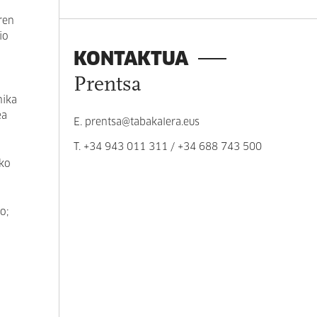
ren
io
KONTAKTUA
Prentsa
nika
ea
E.
prentsa@tabakalera.eus
T.
+34 943 011 311
/
+34 688 743 500
6ko
o;