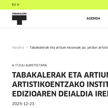
EU
AGENDA
Hasiera
tabakalerak eta artium museoak jai, jardun artis
ITZULI ALBISTEETARA
TABAKALERAK ETA ARTIU
ARTISTIKOENTZAKO INST
EDIZIOAREN DEIALDIA IRE
2025-12-23