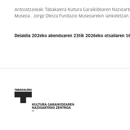
Antolatzaileak: Tabakalera Kultura Garaikidearen Nazioar
Museoa .
Jorge Oteiza Fundazio Museoarekin lankidetzan.
Deialdia 202eko abenduaren 23tik 2026eko otsailaren 16