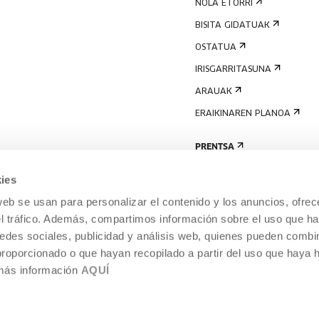
NOLA ETORRI
BISITA GIDATUAK
OSTATUA
IRISGARRITASUNA
ARAUAK
ERAIKINAREN PLANOA
PRENTSA
ies
web se usan para personalizar el contenido y los anuncios, ofrec
el tráfico. Además, compartimos información sobre el uso que ha
edes sociales, publicidad y análisis web, quienes pueden combin
proporcionado o que hayan recopilado a partir del uso que haya
 más información
AQUÍ
LEGE-OHARRA
COOKIEN POLITIKA
I
ENTROA,