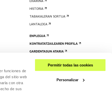
ERAIKINA
HISTORIA
TABAKALERAN SORTUA
LANTALDEA
ENPLEGUA
KONTRATATZAILEAREN PROFILA
GARDENTASUN ATARIA
Permitir todas las cookies
er funciones de
ga del sitio web
Personalizar
arla con otra
 hecho de sus
RISGARRITASUNA
PRIBATUTASUN-POLITIKA