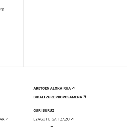
ium
ARETOEN ALOKAIRUA
BIDALI ZURE PROPOSAMENA
GURI BURUZ
IAK
EZAGUTU GAITZAZU