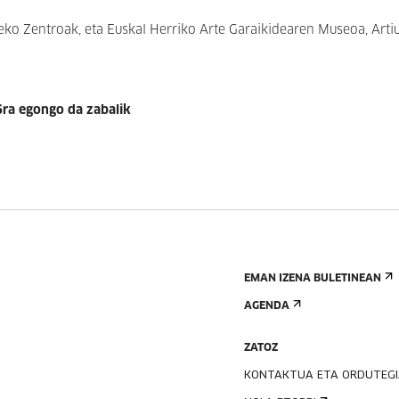
teko Zentroak, eta Euskal Herriko Arte Garaikidearen Museoa, Art
ra egongo da zabalik
EMAN IZENA BULETINEAN
AGENDA
ZATOZ
KONTAKTUA ETA ORDUTEG