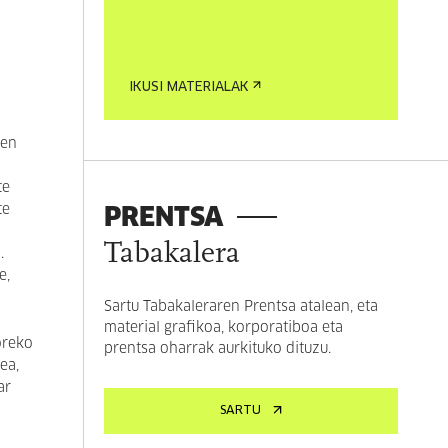
IKUSI MATERIALAK
ren
te
PRENTSA
te
Tabakalera
.
e,
Sartu Tabakaleraren Prentsa atalean, eta
material grafikoa, korporatiboa eta
oreko
prentsa oharrak aurkituko dituzu.
dea,
ar
SARTU