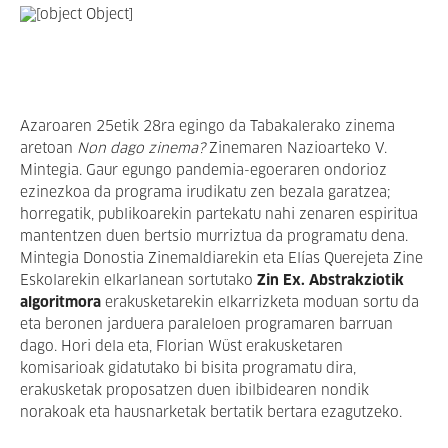
Azaroaren 25etik 28ra egingo da Tabakalerako zinema
aretoan
Non dago zinema?
Zinemaren Nazioarteko V.
Mintegia. Gaur egungo pandemia-egoeraren ondorioz
ezinezkoa da programa irudikatu zen bezala garatzea;
horregatik, publikoarekin partekatu nahi zenaren espiritua
mantentzen duen bertsio murriztua da programatu dena.
Mintegia Donostia Zinemaldiarekin eta Elías Querejeta Zine
Eskolarekin elkarlanean sortutako
Zin Ex. Abstrakziotik
algoritmora
erakusketarekin elkarrizketa moduan sortu da
eta beronen jarduera paraleloen programaren barruan
dago. Hori dela eta, Florian Wüst erakusketaren
komisarioak gidatutako bi bisita programatu dira,
erakusketak proposatzen duen ibilbidearen nondik
norakoak eta hausnarketak bertatik bertara ezagutzeko.