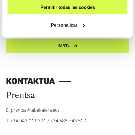
Tabakalera
Permitir todas las cookies
Sartu Tabakaleraren Prentsa atalean, eta material grafikoa,
Personalizar
korporatiboa eta prentsa oharrak aurkituko dituzu.
SARTU
KONTAKTUA
Prentsa
E.
prentsa@tabakalera.eus
T.
+34 943 011 311
/
+34 688 743 500