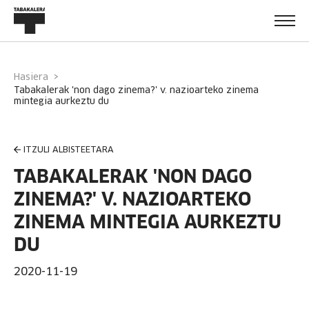
Hasiera
tabakalerak 'non dago zinema?' v. nazioarteko zinema
mintegia aurkeztu du
ITZULI ALBISTEETARA
TABAKALERAK 'NON DAGO
ZINEMA?' V. NAZIOARTEKO
ZINEMA MINTEGIA AURKEZTU
DU
2020-11-19