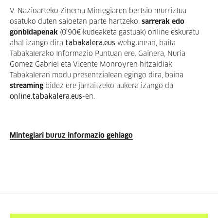
V. Nazioarteko Zinema Mintegiaren bertsio murriztua
osatuko duten saioetan parte hartzeko,
sarrerak edo
gonbidapenak
(0’90€ kudeaketa gastuak) online eskuratu
ahal izango dira
tabakalera.eus
webgunean, baita
Tabakalerako Informazio Puntuan ere. Gainera, Nuria
Gomez Gabriel eta Vicente Monroyren hitzaldiak
Tabakaleran modu presentzialean egingo dira, baina
streaming
bidez ere jarraitzeko aukera izango da
online.tabakalera.eus
-en.
Mintegiari buruz informazio gehiago