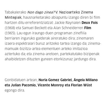
Tabakalerako
Non dago zinea?
V. Nazioarteko Zinema
Mintegiak,
hausnarketarako abiapuntu izango diren bi film
hartzen ditu erreferentziatzat: Jackie Raynalen
Deux Fois
(1968) eta Samuel Beckett eta Alan Schneiderren
Film
(1965). Lau egun iraungo duen programan zinefilia
berriaren inguruko galderak aireratuko dira; zinemaren
izaera espektralari buruz aritzeko tartea izango da; zinema-
mamuak-bizitza-artea elementuen arteko imitazioa
aztertuko da; eta zinema-aretoen, partekatutako bizipenak
ahalbidetzen dituzten guneen etorkizunaz jardungo dira.
Gonbidatuen artean,
Nuria Gomez Gabriel, Ángela Millano
eta Julian Pacomio, Vicente Monroy eta Florian Wüst
egongo dira.