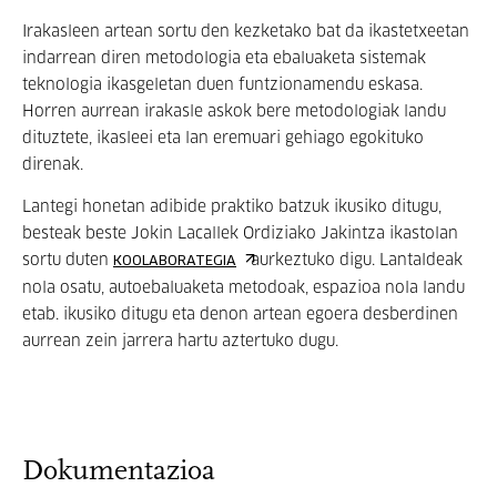
Irakasleen artean sortu den kezketako bat da ikastetxeetan
indarrean diren metodologia eta ebaluaketa sistemak
teknologia ikasgeletan duen funtzionamendu eskasa.
Horren aurrean irakasle askok bere metodologiak landu
dituztete, ikasleei eta lan eremuari gehiago egokituko
direnak.
Lantegi honetan adibide praktiko batzuk ikusiko ditugu,
besteak beste Jokin Lacallek Ordiziako Jakintza ikastolan
sortu duten
aurkeztuko digu. Lantaldeak
KOOLABORATEGIA
nola osatu, autoebaluaketa metodoak, espazioa nola landu
etab. ikusiko ditugu eta denon artean egoera desberdinen
aurrean zein jarrera hartu aztertuko dugu.
Dokumentazioa