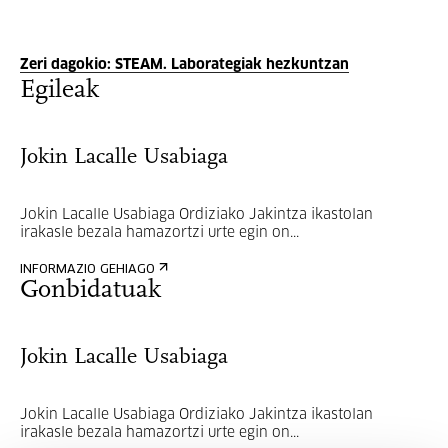
Zeri dagokio: STEAM. Laborategiak hezkuntzan
Egileak
Jokin Lacalle Usabiaga
Jokin Lacalle Usabiaga Ordiziako Jakintza ikastolan
irakasle bezala hamazortzi urte egin on...
INFORMAZIO GEHIAGO
Gonbidatuak
Jokin Lacalle Usabiaga
Jokin Lacalle Usabiaga Ordiziako Jakintza ikastolan
irakasle bezala hamazortzi urte egin on...