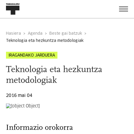
Hasiera
Agenda
Beste gai batzuk
teknologia eta hezkuntza metodologiak
IRAGANDAKO JARDUERA
Teknologia eta hezkuntza
metodologiak
2016 mai 04
Informazio orokorra