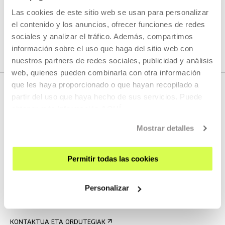
egileak, etorkizuneko deskubrimenduak eta klasiko
Las cookies de este sitio web se usan para personalizar
garaikideak.
el contenido y los anuncios, ofrecer funciones de redes
sociales y analizar el tráfico. Además, compartimos
información sobre el uso que haga del sitio web con
IKUSI ZIKLOA
nuestros partners de redes sociales, publicidad y análisis
web, quienes pueden combinarla con otra información
que les haya proporcionado o que hayan recopilado a
partir del uso que haya hecho de sus servicios. Puede
obtener más información
AQUÍ
Mostrar detalles
Permitir todas las cookies
EMAN IZENA BULETINEAN
AGENDA
Personalizar
ZATOZ
KONTAKTUA ETA ORDUTEGIAK