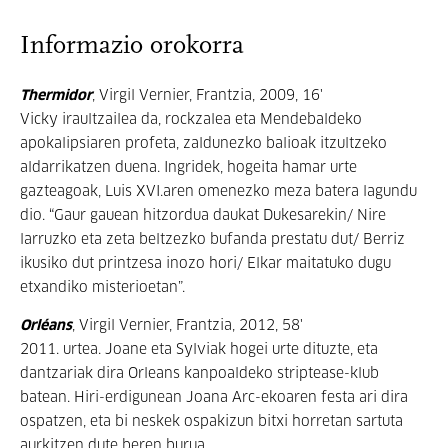
Informazio orokorra
Thermidor
, Virgil Vernier, Frantzia, 2009, 16'
Vicky iraultzailea da, rockzalea eta Mendebaldeko
apokalipsiaren profeta, zaldunezko balioak itzultzeko
aldarrikatzen duena. Ingridek, hogeita hamar urte
gazteagoak, Luis XVI.aren omenezko meza batera lagundu
dio. “Gaur gauean hitzordua daukat Dukesarekin/ Nire
larruzko eta zeta beltzezko bufanda prestatu dut/ Berriz
ikusiko dut printzesa inozo hori/ Elkar maitatuko dugu
etxandiko misterioetan”.
Orléans
, Virgil Vernier, Frantzia, 2012, 58'
2011. urtea. Joane eta Sylviak hogei urte dituzte, eta
dantzariak dira Orleans kanpoaldeko striptease-klub
batean. Hiri-erdigunean Joana Arc-ekoaren festa ari dira
ospatzen, eta bi neskek ospakizun bitxi horretan sartuta
aurkitzen dute beren burua.