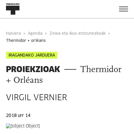
Hasiera
Agenda
Zinea eta ikus-entzunezkoak
thermidor + orléans
IRAGANDAKO JARDUERA
PROIEKZIOAK
Thermidor
+ Orléans
VIRGIL VERNIER
2018 urr 14