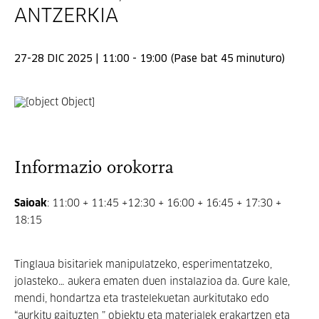
ANTZERKIA
27-28 DIC 2025 | 11:00 - 19:00 (Pase bat 45 minuturo)
Informazio orokorra
Saioak
: 11:00 + 11:45 +12:30 + 16:00 + 16:45 + 17:30 +
18:15
Tinglaua bisitariek manipulatzeko, esperimentatzeko,
jolasteko… aukera ematen duen instalazioa da. Gure kale,
mendi, hondartza eta trastelekuetan aurkitutako edo
“aurkitu gaituzten ” objektu eta materialek erakartzen eta