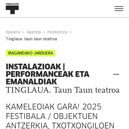
Hasiera
Agenda
Hezkuntza
tinglaua. taun taun teatroa
IRAGANDAKO JARDUERA
INSTALAZIOAK |
PERFORMANCEAK ETA
EMANALDIAK
TINGLAUA. Taun Taun teatroa
KAMELEOIAK GARA! 2025
FESTIBALA / OBJEKTUEN
ANTZERKIA, TXOTXONGILOEN