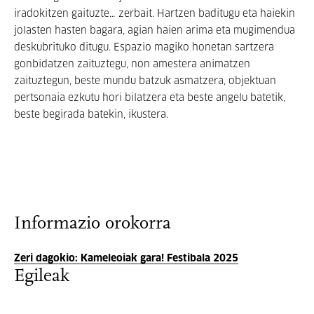
iradokitzen gaituzte… zerbait. Hartzen baditugu eta haiekin
jolasten hasten bagara, agian haien arima eta mugimendua
deskubrituko ditugu. Espazio magiko honetan sartzera
gonbidatzen zaituztegu, non amestera animatzen
zaituztegun, beste mundu batzuk asmatzera, objektuan
pertsonaia ezkutu hori bilatzera eta beste angelu batetik,
beste begirada batekin, ikustera.
Informazio orokorra
Zeri dagokio: Kameleoiak gara! Festibala 2025
Egileak