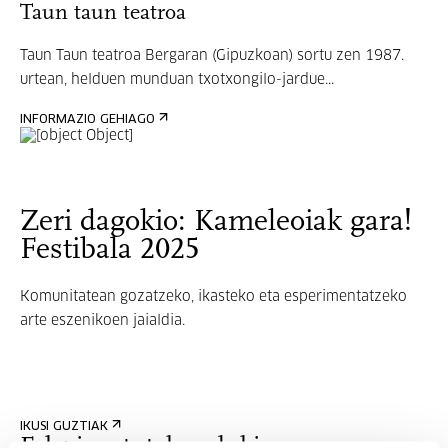
Taun taun teatroa
Taun Taun teatroa Bergaran (Gipuzkoan) sortu zen 1987.
urtean, helduen munduan txotxongilo-jardue...
INFORMAZIO GEHIAGO
Zeri dagokio: Kameleoiak gara!
Festibala 2025
Komunitatean
gozatzeko,
ikasteko
eta
esperimentatzeko
arte
eszenikoen
jaialdia.
IKUSI GUZTIAK
Erlazionatutako edukia