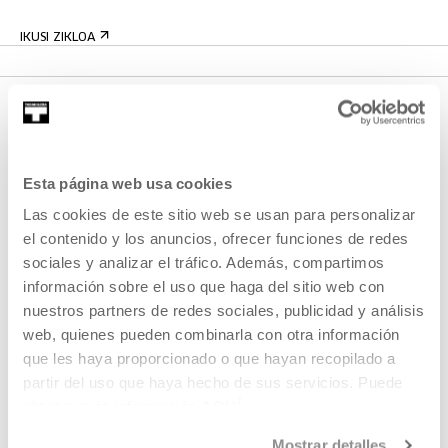
IKUSI ZIKLOA
Esta página web usa cookies
Las cookies de este sitio web se usan para personalizar
el contenido y los anuncios, ofrecer funciones de redes
sociales y analizar el tráfico. Además, compartimos
EMAN IZENA BULETINEAN
información sobre el uso que haga del sitio web con
AGENDA
nuestros partners de redes sociales, publicidad y análisis
web, quienes pueden combinarla con otra información
ZATOZ
que les haya proporcionado o que hayan recopilado a
KONTAKTUA ETA ORDUTEGIAK
partir del uso que haya hecho de sus servicios. Puede
obtener más información
AQUÍ
NOLA ETORRI
BISITA GIDATUAK
Mostrar detalles