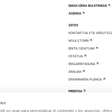
EMAN IZENA BULETINEAN
AGENDA
ZATOZ
KONTAKTUA ETA ORDUTEG
NOLA ETORRI
BISITA GIDATUAK
OSTATUA
IRISGARRITASUNA
ARAUAK
ERAIKINAREN PLANOA
PRENTSA
ies
web se usan para personalizar el contenido y los anuncios, ofrec