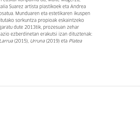
n euskal konpainia da, Maite Mugerza,
alia Suarez artista plastikoek eta Andrea
 osatua. Munduaren eta estetikaren ikuspen
ritutako sorkuntza propioak eskaintzeko
 garatu dute 2013tik, prozesuan zehar
azio ezberdinetan erakutsi izan dituztenak:
Larrua
(2015),
Urruna
(2019) eta
Platea