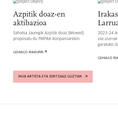
Azpitik doaz-en
Iraka
aktibazioa
Larrua
Sahatsa Jauregik Azpitik doaz [Mowed]
2023-24 ik
proposatu du TRIPAK konpainiarekin.
eta izurrak
garatuko da
GEHIAGO IRAKURRI
GEHIAGO IR
IKUSI ARTISTA ETA SORTZAILE GUZTIAK