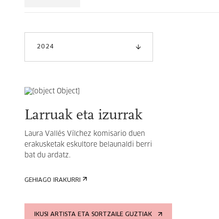
2024
Larruak eta izurrak
Laura Vallés Vílchez
komisario duen
erakusketak eskultore belaunaldi berri
bat du ardatz.
GEHIAGO IRAKURRI
IKUSI ARTISTA ETA SORTZAILE GUZTIAK