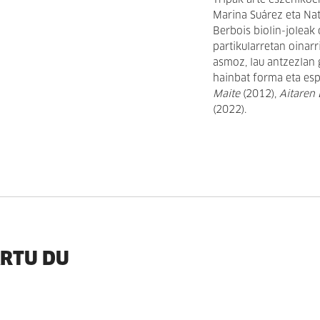
Tripak arte eszenikoe
Marina Suárez eta Nat
Berbois biolin-joleak
partikularretan oinar
asmoz,
lau antzezlan
hainbat forma eta esp
Maite
(2012),
Aitaren 
(2022).
ARTU DU