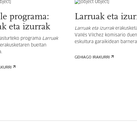
sle programa:
Larruak eta izur
k eta izurrak
Larruak eta izurrak
erakusket
Vallés Vílchez
komisario duen
asturteko programa
Larruak
eskultura garaikidean barnera
erakusketaren bueltan
.
GEHIAGO IRAKURRI
AKURRI