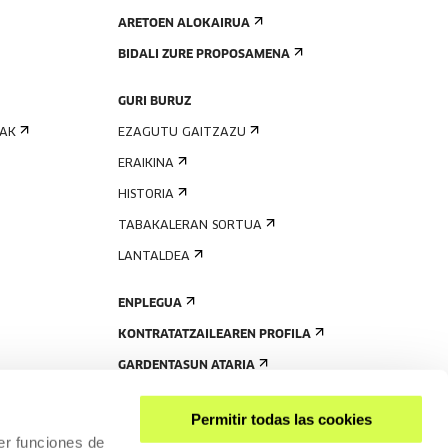
ARETOEN ALOKAIRUA
BIDALI ZURE PROPOSAMENA
GURI BURUZ
IAK
EZAGUTU GAITZAZU
ERAIKINA
HISTORIA
TABAKALERAN SORTUA
LANTALDEA
ENPLEGUA
KONTRATATZAILEAREN PROFILA
GARDENTASUN ATARIA
Permitir todas las cookies
er funciones de