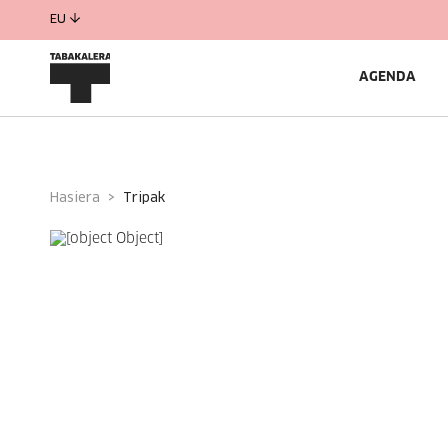
EU
AGENDA
Hasiera
tripak