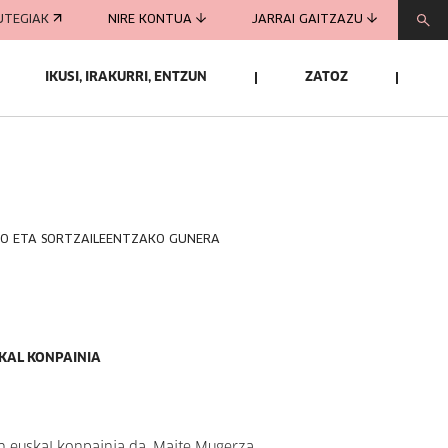
UTEGIAK
NIRE KONTUA
JARRAI GAITZAZU
IKUSI, IRAKURRI, ENTZUN
ZATOZ
KO ETA SORTZAILEENTZAKO GUNERA
KAL KONPAINIA