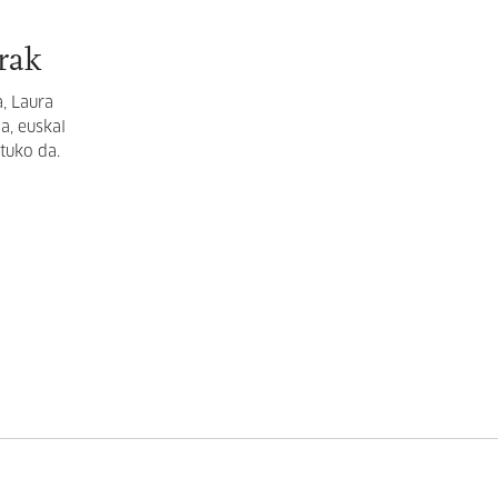
rak
a,
Laura
a, euskal
tuko da.