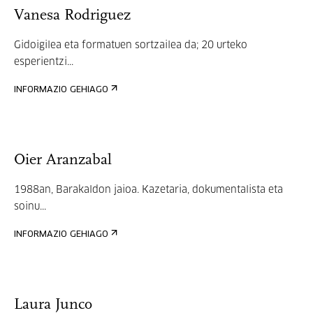
Vanesa Rodriguez
Gidoigilea eta formatuen sortzailea da; 20 urteko
esperientzi...
INFORMAZIO GEHIAGO
Oier Aranzabal
1988an, Barakaldon jaioa. Kazetaria, dokumentalista eta
soinu...
INFORMAZIO GEHIAGO
Laura Junco