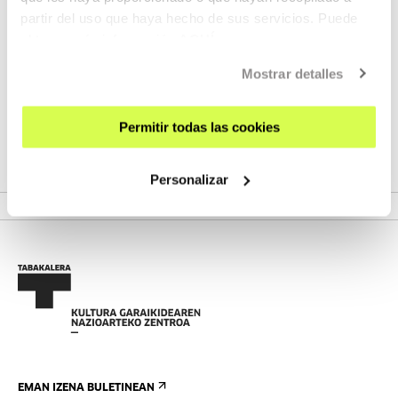
partir del uso que haya hecho de sus servicios. Puede
Maiatzaren 28tik 30era egingo da Tabakaleran.
obtener más información
AQUÍ
Formakuntza saioak, industriari zuzendutako topaketak,
entzunaldi kolektiboak eta zuzeneko podcastak izango
Mostrar detalles
dira, besteak beste.
Permitir todas las cookies
Personalizar
VER JAIALDIA
EMAN IZENA BULETINEAN