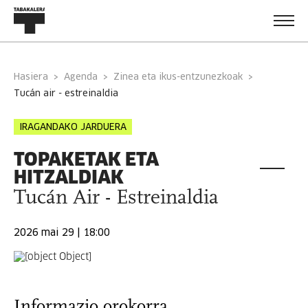
Hasiera
Agenda
Zinea eta ikus-entzunezkoak
tucán air - estreinaldia
IRAGANDAKO JARDUERA
TOPAKETAK ETA
HITZALDIAK
Tucán Air - Estreinaldia
2026 mai 29 | 18:00
Informazio orokorra