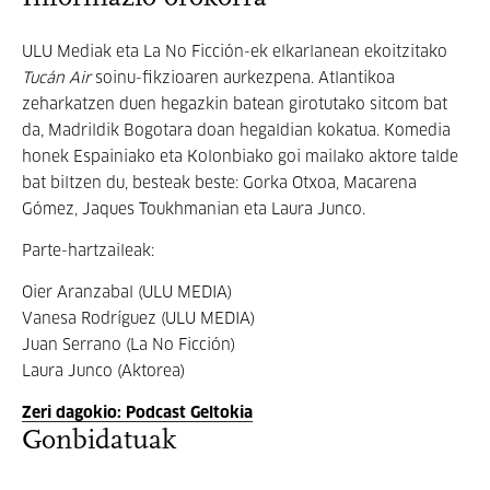
ULU Mediak eta La No Ficción-ek elkarlanean ekoitzitako
Tucán Air
soinu-fikzioaren aurkezpena. Atlantikoa
zeharkatzen duen hegazkin batean girotutako sitcom bat
da, Madrildik Bogotara doan hegaldian kokatua. Komedia
honek Espainiako eta Kolonbiako goi mailako aktore talde
bat biltzen du, besteak beste: Gorka Otxoa, Macarena
Gómez, Jaques Toukhmanian eta Laura Junco.
Parte-hartzaileak:
Oier Aranzabal (ULU MEDIA)
Vanesa Rodríguez (ULU MEDIA)
Juan Serrano (La No Ficción)
Laura Junco (Aktorea)
Zeri dagokio: Podcast Geltokia
Gonbidatuak