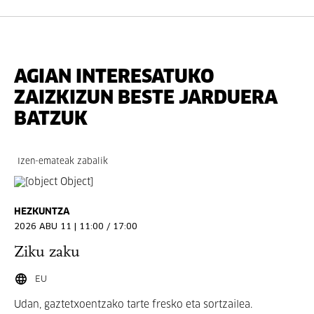
AGIAN INTERESATUKO
ZAIZKIZUN BESTE JARDUERA
BATZUK
Izen-emateak zabalik
HEZKUNTZA
2026 ABU 11 | 11:00 / 17:00
Ziku zaku
EU
Udan, gaztetxoentzako tarte fresko eta sortzailea.