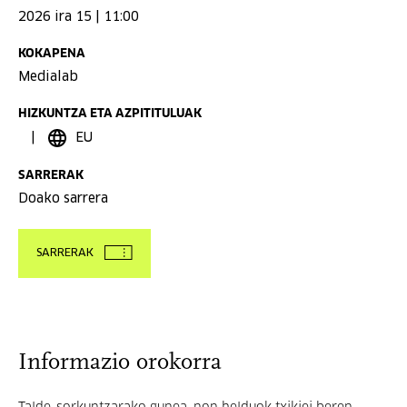
2026 ira 15 | 11:00
KOKAPENA
Medialab
HIZKUNTZA ETA AZPITITULUAK
EU
SARRERAK
Doako sarrera
SARRERAK
Informazio orokorra