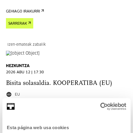
GEHIAGO IRAKURRI
SARRERAK
Izen-emateak zabalik
HEZKUNTZA
2026 ABU 12 | 17:30
Bisita solasaldia. KOOPERATIBA (EU)
EU
Bisita hauetan erakusketaren edukiak ezagutu eta arte
garaikidera hurbiltzeko modu berriak esperimentatzea
proposatzen dugu.
Esta página web usa cookies