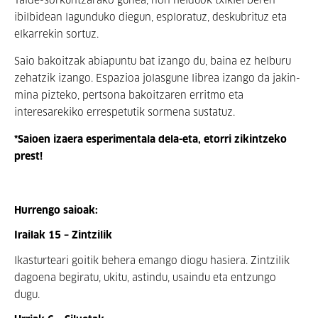
Talde-sorkuntzarako gunea, non helduok txikiei beren
ibilbidean lagunduko diegun, esploratuz, deskubrituz eta
elkarrekin sortuz.
Saio bakoitzak abiapuntu bat izango du, baina ez helburu
zehatzik izango. Espazioa jolasgune librea izango da jakin-
mina pizteko, pertsona bakoitzaren erritmo eta
interesarekiko errespetutik sormena sustatuz.
*Saioen izaera esperimentala dela-eta, etorri zikintzeko
prest!
Hurrengo saioak:
Irailak 15 – Zintzilik
Ikasturteari goitik behera emango diogu hasiera. Zintzilik
dagoena begiratu, ukitu, astindu, usaindu eta entzungo
dugu.