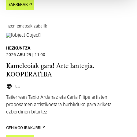
SARRERAK
Izen-emateak zabalik
HEZKUNTZA
2026 ABU 29 | 11:00
Kameleoiak gara! Arte lantegia.
KOOPERATIBA
EU
Tailerrean Taxio Ardanaz eta Carla Filipe artisten
proposamen artistikoetara hurbilduko gara ariketa
ezberdinen bitartez.
GEHIAGO IRAKURRI