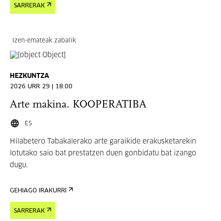
SARRERAK
Izen-emateak zabalik
HEZKUNTZA
2026 URR 29 | 18:00
Arte makina. KOOPERATIBA
ES
Hilabetero Tabakalerako arte garaikide erakusketarekin
lotutako saio bat prestatzen duen gonbidatu bat izango
dugu.
GEHIAGO IRAKURRI
SARRERAK