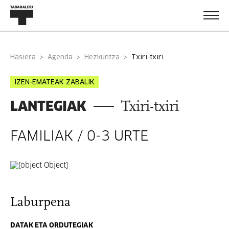
Hasiera
Agenda
Hezkuntza
txiri-txiri
IZEN-EMATEAK ZABALIK
LANTEGIAK
Txiri-txiri
FAMILIAK / 0-3 URTE
Laburpena
DATAK ETA ORDUTEGIAK