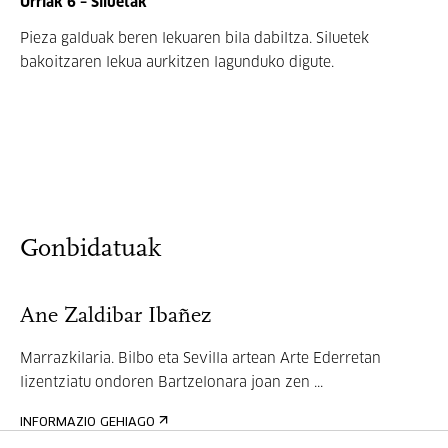
Urriak 6 – Siluetak
Pieza galduak beren lekuaren bila dabiltza. Siluetek
bakoitzaren lekua aurkitzen lagunduko digute.
Gonbidatuak
Ane Zaldibar Ibañez
Marrazkilaria. Bilbo eta Sevilla artean Arte Ederretan
lizentziatu ondoren Bartzelonara joan zen ...
INFORMAZIO GEHIAGO