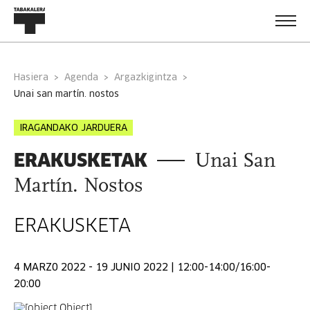
Hasiera
Agenda
Argazkigintza
unai san martín. nostos
IRAGANDAKO JARDUERA
ERAKUSKETAK
Unai San
Martín. Nostos
ERAKUSKETA
4 MARZ0 2022 - 19 JUNIO 2022 | 12:00-14:00/16:00-
20:00