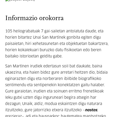
Informazio orokorra
105 heliograbatuak 7 gai-sailetan antolatuta daude, eta
horien bitartez Unai San Martínek gonbita egiten digu
paisaietan, hiri xehetasunetan eta objektuetan bakartzera,
horien kokalekuari buruzko datu fisikoetan edo beren
baitako istorioetan gelditu gabe.
San Martínen irudiek edertasun soil bat daukate, baina
ukaezina, eta haien bidez gure arretari heltzen dio, bidaia
eginarazten digu eta norberaren ibilbide biografikoko
sentimendu eta sentipenekin konektatzen gaitu halaber.
Gure garaiotan, irudien eta soinuen erritmo frenetikoak
leku gutxi uzten digu inguruneari begira atsegin har
dezagun; Unaik, aldiz, modua eskaintzen digu naturara
itzultzeko, gure jatorrizko etxera itzultzeko –
nostos
,
grezieraz–, adi eta hausnarkor; hautematea mantsotzeko