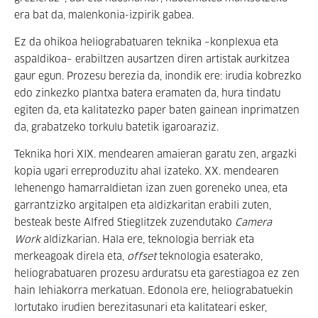
era bat da, malenkonia-izpirik gabea.
Ez da ohikoa heliograbatuaren teknika –konplexua eta
aspaldikoa– erabiltzen ausartzen diren artistak aurkitzea
gaur egun. Prozesu berezia da, inondik ere: irudia kobrezko
edo zinkezko plantxa batera eramaten da, hura tindatu
egiten da, eta kalitatezko paper baten gainean inprimatzen
da, grabatzeko torkulu batetik igaroaraziz.
Teknika hori XIX. mendearen amaieran garatu zen, argazki
kopia ugari erreproduzitu ahal izateko. XX. mendearen
lehenengo hamarraldietan izan zuen goreneko unea, eta
garrantzizko argitalpen eta aldizkaritan erabili zuten,
besteak beste Alfred Stieglitzek zuzendutako
Camera
Work
aldizkarian. Hala ere, teknologia berriak eta
merkeagoak direla eta,
offset
teknologia esaterako,
heliograbatuaren prozesu arduratsu eta garestiagoa ez zen
hain lehiakorra merkatuan. Edonola ere, heliograbatuekin
lortutako irudien berezitasunari eta kalitateari esker,