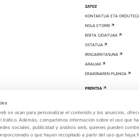
ZATOZ
KONTAKTUA ETA ORDUTEG
NOLA ETORRI
BISITA GIDATUAK
OSTATUA
IRISGARRITASUNA
ARAUAK
ERAIKINAREN PLANOA
PRENTSA
ies
web se usan para personalizar el contenido y los anuncios, ofrec
el tráfico. Además, compartimos información sobre el uso que ha
edes sociales, publicidad y análisis web, quienes pueden combin
proporcionado o que hayan recopilado a partir del uso que haya