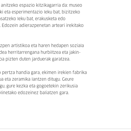
anitzeko espazio kitzikagarria da: museo
toki eta esperimentazio leku bat, bizitzeko
satzeko leku bat, erakusketa edo
. Edozein adierazpenetan arteari irekitako
zpen artistikoa eta haren hedapen soziala
idea herritarrengana hurbiltzea eta jakin-
koa pizten duten jarduerak garatzea.
pertza handia gara, ekimen irekien fabrika
tua eta zeramika lantzen ditugu. Geure
ugu, gure kezka eta gogoetekin zerikusia
plinetako edozeinez baliatzen gara.