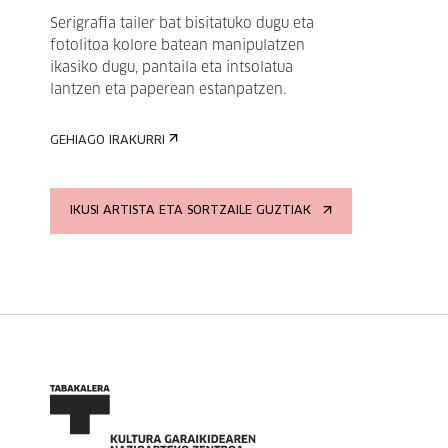
Serigrafia tailer bat bisitatuko dugu eta
fotolitoa kolore batean manipulatzen
ikasiko dugu, pantaila eta intsolatua
lantzen eta paperean estanpatzen.
GEHIAGO IRAKURRI
IKUSI ARTISTA ETA SORTZAILE GUZTIAK