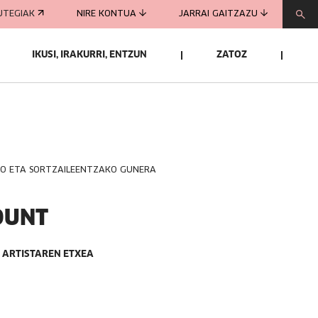
UTEGIAK
NIRE KONTUA
JARRAI GAITZAZU
IKUSI, IRAKURRI, ENTZUN
ZATOZ
KO ETA SORTZAILEENTZAKO GUNERA
OUNT
 ARTISTAREN ETXEA