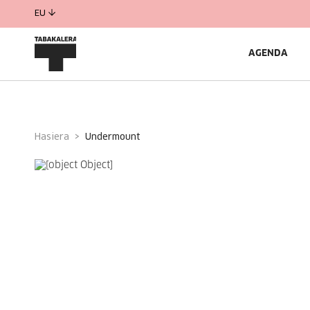
EU
AGENDA
Hasiera
undermount