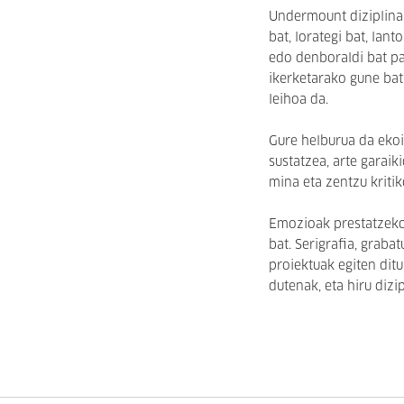
Undermount diziplina 
bat, lorategi bat, lan
edo denboraldi bat pa
ikerketarako gune bat
leihoa da.
Gure helburua da ekoi
sustatzea, arte garaik
mina eta zentzu kriti
Emozioak prestatzeko 
bat. Serigrafia, graba
proiektuak egiten dit
dutenak, eta hiru dizi