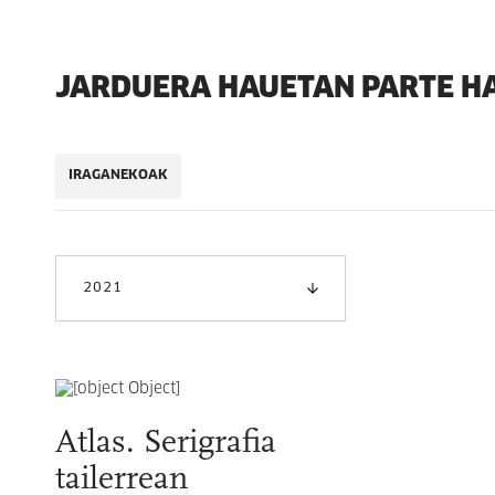
JARDUERA HAUETAN PARTE H
IRAGANEKOAK
2021
Atlas. Serigrafia
tailerrean