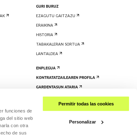
GURI BURUZ
IAK
EZAGUTU GAITZAZU
ERAIKINA
HISTORIA
TABAKALERAN SORTUA
LANTALDEA
ENPLEGUA
KONTRATATZAILEAREN PROFILA
GARDENTASUN ATARIA
Permitir todas las cookies
er funciones de
ga del sitio web
Personalizar
arla con otra
 hecho de sus
PARTEKATU