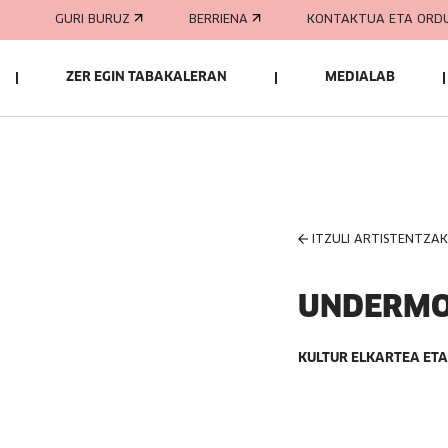
GURI BURUZ
BERRIENA
KONTAKTUA ETA ORD
ZER EGIN TABAKALERAN
MEDIALAB
ITZULI ARTISTENTZA
UNDERM
KULTUR ELKARTEA ETA