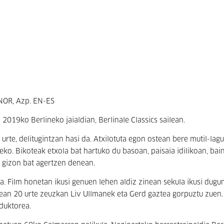
 NOR, Azp. EN-ES
019ko Berlineko jaialdian, Berlinale Classics sailean.
rte, delitugintzan hasi da. Atxilotuta egon ostean bere mutil-lag
eko. Bikoteak etxola bat hartuko du basoan, paisaia idilikoan, bai
 gizon bat agertzen denean.
. Film honetan ikusi genuen lehen aldiz zinean sekula ikusi dugu
nean 20 urte zeuzkan Liv Ullmanek eta Gerd gaztea gorpuztu zuen.
eduktorea.