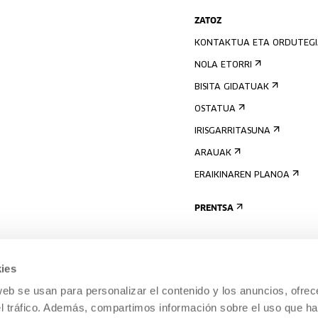
ZATOZ
KONTAKTUA ETA ORDUTEG
NOLA ETORRI
BISITA GIDATUAK
OSTATUA
IRISGARRITASUNA
ARAUAK
ERAIKINAREN PLANOA
PRENTSA
ies
web se usan para personalizar el contenido y los anuncios, ofrec
el tráfico. Además, compartimos información sobre el uso que ha