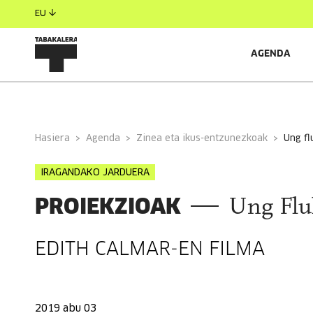
EU
AGENDA
INFORMAZIO OROKORRA
Hasiera
Agenda
Zinea eta ikus-entzunezkoak
ung f
IRAGANDAKO JARDUERA
PROIEKZIOAK
Ung Fluk
EDITH CALMAR-EN FILMA
2019 abu 03