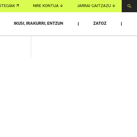
UTEGIAK
NIRE KONTUA
JARRAI GAITZAZU
IKUSI, IRAKURRI, ENTZUN
ZATOZ