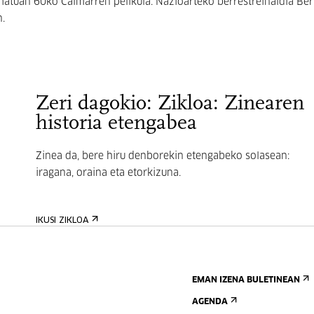
atuan 60ko Calmarren pelikula. Nazioarteko berrestreinaldia Ber
n.
Zeri dagokio: Zikloa: Zinearen
historia etengabea
Zinea da, bere hiru denborekin etengabeko solasean:
iragana, oraina eta etorkizuna.
IKUSI ZIKLOA
EMAN IZENA BULETINEAN
AGENDA