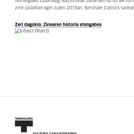
Norvegiako Liburutegi Nazionalak zaharberritu du 4K form
zine-jaialdian egin zuten 2019an, Berlinale Classics sailea
Zeri dagokio: Zinearen historia etengabea