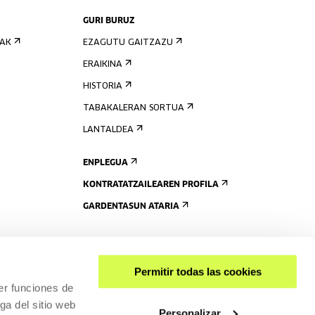
GURI BURUZ
IAK
EZAGUTU GAITZAZU
ERAIKINA
HISTORIA
TABAKALERAN SORTUA
LANTALDEA
ENPLEGUA
KONTRATATZAILEAREN PROFILA
GARDENTASUN ATARIA
Permitir todas las cookies
er funciones de
ga del sitio web
Personalizar