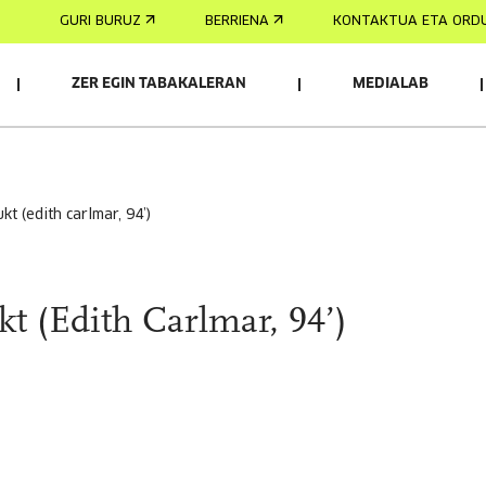
GURI BURUZ
BERRIENA
KONTAKTUA ETA ORD
ZER EGIN TABAKALERAN
MEDIALAB
lukt (edith carlmar, 94’)
t (Edith Carlmar, 94’)