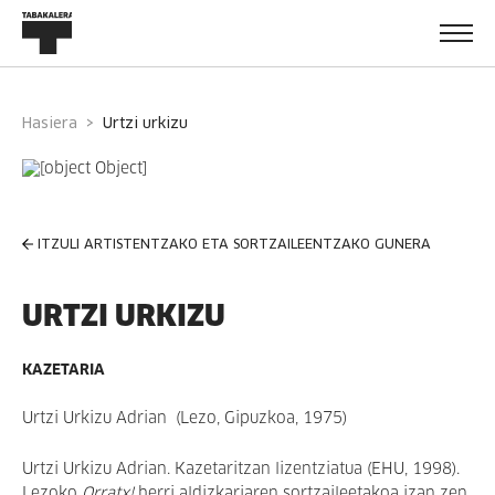
Hasiera
urtzi urkizu
ITZULI ARTISTENTZAKO ETA SORTZAILEENTZAKO GUNERA
URTZI URKIZU
KAZETARIA
Urtzi Urkizu Adrian (Lezo, Gipuzkoa, 1975)
Urtzi Urkizu Adrian. Kazetaritzan lizentziatua (EHU, 1998).
Lezoko
Orratx!
herri aldizkariaren sortzaileetakoa izan zen,