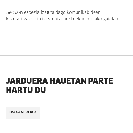
Berria
-n espezializatuta dago komunikabideen,
kazetaritzako eta ikus-entzunezkoekin lotutako gaietan.
JARDUERA HAUETAN PARTE
HARTU DU
IRAGANEKOAK