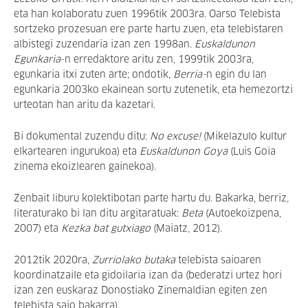
eta han kolaboratu zuen 1996tik 2003ra. Oarso Telebista
sortzeko prozesuan ere parte hartu zuen, eta telebistaren
albistegi zuzendaria izan zen 1998an.
Euskaldunon
Egunkaria
-n erredaktore aritu zen, 1999tik 2003ra,
egunkaria itxi zuten arte; ondotik,
Berria-
n egin du lan
egunkaria 2003ko ekainean sortu zutenetik, eta hemezortzi
urteotan han aritu da kazetari.
Bi dokumental zuzendu ditu:
No excuse!
(Mikelazulo kultur
elkartearen ingurukoa) eta
Euskaldunon Goya
(Luis Goia
zinema ekoizlearen gainekoa).
Zenbait liburu kolektibotan parte hartu du. Bakarka, berriz,
literaturako bi lan ditu argitaratuak:
Beta
(Autoekoizpena,
2007) eta
Kezka bat gutxiago
(Maiatz, 2012).
2012tik 2020ra,
Zurriolako butaka
telebista saioaren
koordinatzaile eta gidoilaria izan da (bederatzi urtez hori
izan zen euskaraz Donostiako Zinemaldian egiten zen
telebista saio bakarra).