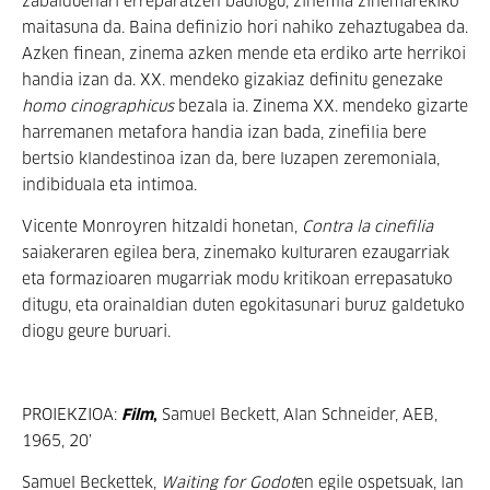
zabalduenari erreparatzen badiogu, zinefilia zinemarekiko
maitasuna da. Baina definizio hori nahiko zehaztugabea da.
Azken finean, zinema azken mende eta erdiko arte herrikoi
handia izan da. XX. mendeko gizakiaz definitu genezake
homo cinographicus
bezala ia. Zinema XX. mendeko gizarte
harremanen metafora handia izan bada, zinefilia bere
bertsio klandestinoa izan da, bere luzapen zeremoniala,
indibiduala eta intimoa.
Vicente Monroyren hitzaldi honetan,
Contra la cinefilia
saiakeraren egilea bera, zinemako kulturaren ezaugarriak
eta formazioaren mugarriak modu kritikoan errepasatuko
ditugu, eta orainaldian duten egokitasunari buruz galdetuko
diogu geure buruari.
PROIEKZIOA:
Film
,
Samuel Beckett, Alan Schneider, AEB,
1965, 20’
Samuel Beckettek,
Waiting for Godot
en egile ospetsuak, lan