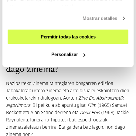
obtener más información
AQUÍ
Vicente Monroyk (Toledo, 1989) literatura-teoriari eta
Mostrar detalles
zinemari buruz idatzi ohi du. Ha...
INFORMAZIO GEHIAGO
Permitir todas las cookies
Personalizar
Zeri dagokio: Proiektua: Non
dago zinema?
Nazioarteko Zinema Mintegiaren bosgarren edizioa
Tabakalerak urtero zinema eta arte bisualei eskaintzen dien
erakusketarekin dialogoan. Aurten
Zine Ex. Abstrakziotik
algoritmora
. Bi pelikula abiapuntu gisa:
Film
(1965) Samuel
Beckett eta Alan Schneiderrena eta
Deux Fois
(1968) Jackie
Raynalena. Itinerario-hipotesi bat: espektroetatik
zinemazaletasun berrira. Eta galdera bat: lagun, non dago
zinema non?