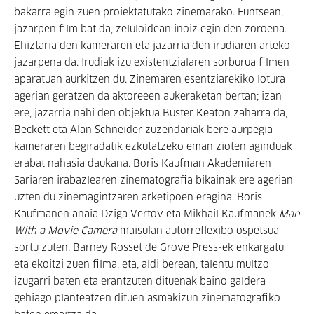
bakarra egin zuen proiektatutako zinemarako. Funtsean,
jazarpen film bat da, zeluloidean inoiz egin den zoroena.
Ehiztaria den kameraren eta jazarria den irudiaren arteko
jazarpena da. Irudiak izu existentzialaren sorburua filmen
aparatuan aurkitzen du. Zinemaren esentziarekiko lotura
agerian geratzen da aktoreeen aukeraketan bertan; izan
ere, jazarria nahi den objektua Buster Keaton zaharra da,
Beckett eta Alan Schneider zuzendariak bere aurpegia
kameraren begiradatik ezkutatzeko eman zioten aginduak
erabat nahasia daukana. Boris Kaufman Akademiaren
Sariaren irabazlearen zinematografia bikainak ere agerian
uzten du zinemagintzaren arketipoen eragina. Boris
Kaufmanen anaia Dziga Vertov eta Mikhail Kaufmanek
Man
With a Movie Camera
maisulan autorreflexibo ospetsua
sortu zuten. Barney Rosset de Grove Press-ek enkargatu
eta ekoitzi zuen filma, eta, aldi berean, talentu multzo
izugarri baten eta erantzuten dituenak baino galdera
gehiago planteatzen dituen asmakizun zinematografiko