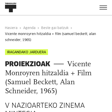
Hasiera
Agenda
Beste gai batzuk
vicente monroyren hitzaldia + film (samuel beckett, alan
schneider, 1965)
IRAGANDAKO JARDUERA
PROIEKZIOAK
Vicente
Monroyren hitzaldia + Film
(Samuel Beckett, Alan
Schneider, 1965)
V NAZIOARTEKO ZINEMA