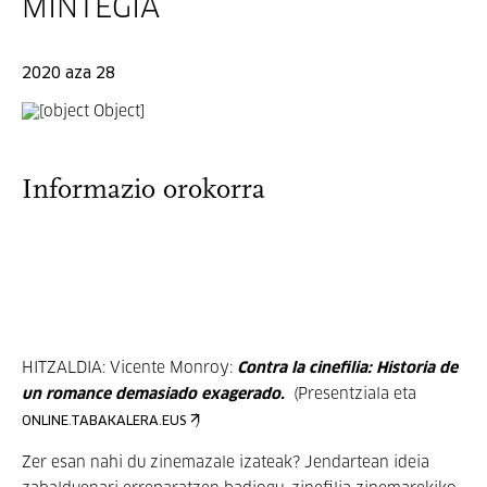
MINTEGIA
2020 aza 28
Informazio orokorra
HITZALDIA: Vicente Monroy:
Contra la cinefilia: Historia de
un romance demasiado exagerado.
(Presentziala eta
)
ONLINE.TABAKALERA.EUS
Zer esan nahi du zinemazale izateak? Jendartean ideia