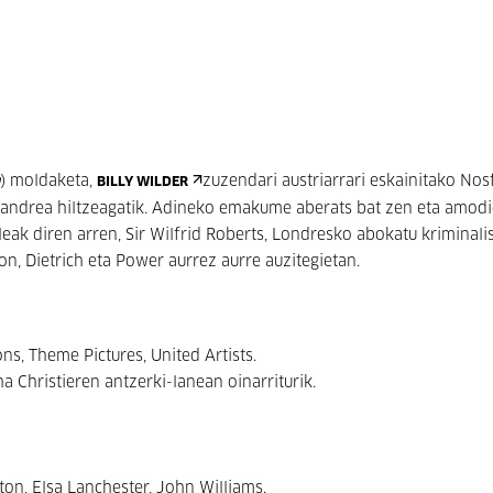
n
) moldaketa,
zuzendari austriarrari eskainitako Nos
BILLY WILDER
h andrea hiltzeagatik. Adineko emakume aberats bat zen eta amodi
leak diren arren, Sir Wilfrid Roberts, Londresko abokatu kriminali
n, Dietrich eta Power aurrez aurre auzitegietan.
s, Theme Pictures, United Artists.
a Christieren antzerki-lanean oinarriturik.
on, Elsa Lanchester, John Williams.