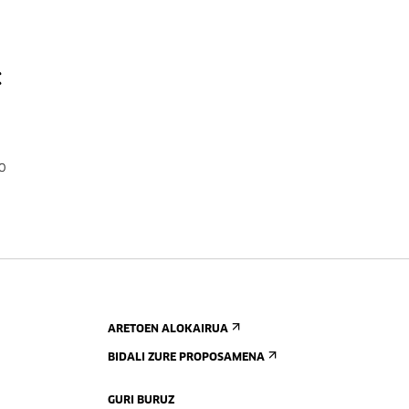
:
o
ARETOEN ALOKAIRUA
BIDALI ZURE PROPOSAMENA
GURI BURUZ