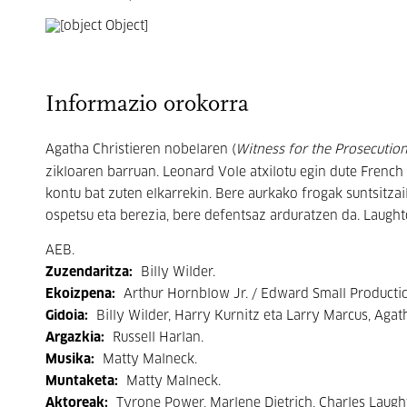
Informazio orokorra
Agatha Christieren nobelaren (
Witness for the Prosecutio
zikloaren barruan. Leonard Vole atxilotu egin dute Frenc
kontu bat zuten elkarrekin. Bere aurkako frogak suntsitzai
ospetsu eta berezia, bere defentsaz arduratzen da. Laughto
AEB.
Zuzendaritza:
Billy Wilder.
Ekoizpena:
Arthur Hornblow Jr. / Edward Small Production
Gidoia:
Billy Wilder, Harry Kurnitz eta Larry Marcus, Agath
Argazkia:
Russell Harlan.
Musika:
Matty Malneck.
Muntaketa:
Matty Malneck.
Aktoreak:
Tyrone Power, Marlene Dietrich, Charles Laught