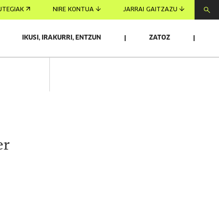
UTEGIAK
NIRE KONTUA
JARRAI GAITZAZU
IKUSI, IRAKURRI, ENTZUN
ZATOZ
er