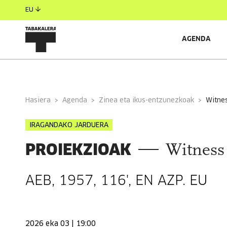
EU
AGENDA
INFORMAZIO OROKORRA
Hasiera
Agenda
Zinea eta ikus-entzunezkoak
witn
IRAGANDAKO JARDUERA
PROIEKZIOAK
Witness 
AEB, 1957, 116', EN AZP. EU
2026 eka 03 | 19:00