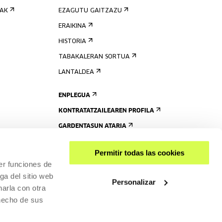
IAK
EZAGUTU GAITZAZU
ERAIKINA
HISTORIA
TABAKALERAN SORTUA
LANTALDEA
ENPLEGUA
KONTRATATZAILEAREN PROFILA
GARDENTASUN ATARIA
Permitir todas las cookies
er funciones de
ga del sitio web
Personalizar
arla con otra
 hecho de sus
PARTEKATU