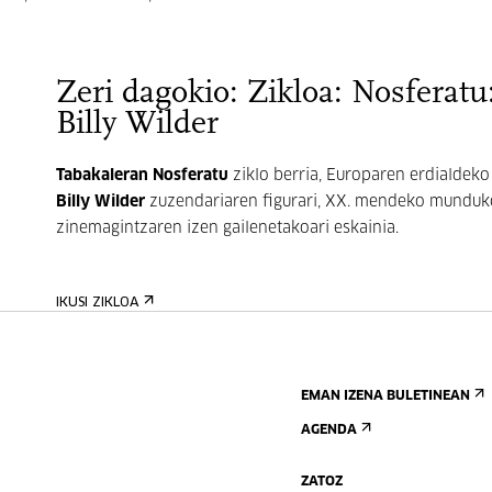
Zeri dagokio: Zikloa: Nosferatu
Billy Wilder
Tabakaleran
Nosferatu
ziklo berria, Europaren erdialdeko
Billy Wilder
zuzendariaren figurari, XX. mendeko munduk
zinemagintzaren izen gailenetakoari eskainia.
IKUSI ZIKLOA
EMAN IZENA BULETINEAN
AGENDA
ZATOZ