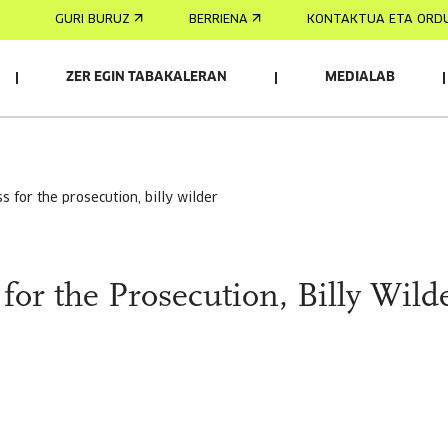
GURI BURUZ
BERRIENA
KONTAKTUA ETA ORD
ZER EGIN TABAKALERAN
MEDIALAB
ess for the prosecution, billy wilder
for the Prosecution, Billy Wild