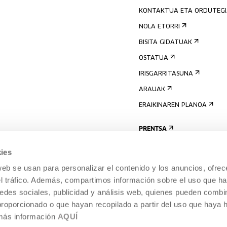
KONTAKTUA ETA ORDUTEG
NOLA ETORRI
BISITA GIDATUAK
OSTATUA
IRISGARRITASUNA
ARAUAK
ERAIKINAREN PLANOA
PRENTSA
ies
web se usan para personalizar el contenido y los anuncios, ofrec
el tráfico. Además, compartimos información sobre el uso que ha
edes sociales, publicidad y análisis web, quienes pueden combin
proporcionado o que hayan recopilado a partir del uso que haya
 más información
AQUÍ